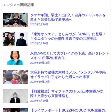
エンタメ
の関連記事
タケヤキ翔、騎士Xに加入！自身のチャンネルを
超えた音楽活動で新境地へ
2025年5月20日
『東海オンエア』としみつが『ANN0』に登場！
キタニタツヤの公開生放送で夢の共演実現
2025年5月20日
永野がMCとして大ブレイクの予感、高いタレント
スキルで“第2の有吉”に
2024年10月15日
大麻所持で逮捕の木村ミノル、“メンタル”を弱ら
せドラッグに手を出した過去の出来事
2024年10月14日
【熱愛報道】マイファスのHiroと山本舞香が交
際！文春から直接連絡も
2024年7月29日
【ライブレポート】BUZZPRODUCTION主催の、