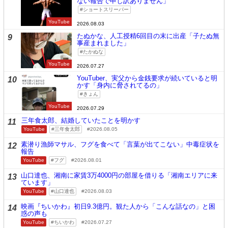
ない報告で申し訳ありません」
ショートスリーパー
YouTube
2026.08.03
たぬかな、人工授精6回目の末に出産「子たぬ無
9
事産まれました」
たかぬな
YouTube
2026.07.27
YouTuber、実父から金銭要求が続いていると明
10
かす「身内に脅されてるの」
きょん
YouTube
2026.07.29
三年食太郎、結婚していたことを明かす
11
YouTube
三年食太郎
2026.08.05
素潜り漁師マサル、フグを食べて「言葉が出てこない」中毒症状を
12
報告
YouTube
フグ
2026.08.01
山口達也、湘南に家賃3万4000円の部屋を借りる「湘南エリアに来
13
ています」
YouTube
山口達也
2026.08.03
映画『ちいかわ』初日9.3億円。観た人から「こんな話なの」と困
14
惑の声も
YouTube
ちいかわ
2026.07.27