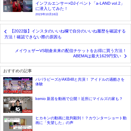
インフルエンサー×DJイベント「a-LAND vol.2」
に潜入してみた！
2023年10月16日
【2022版】インスタのいいね欄で自分のいいね履歴を確認する
方法！確認できない際の原因も
メイウェザーVS朝倉未来の配信チケットをお得に買う方法！
ABEMAは最大1629円安い
おすすめの記事
パパラピーズがAKB48と共演！ アイドルの過酷さを
体験
YouTube
kemio 新居を動画で公開！近所にマイルズの家も？
YouTube
ヒカキンの動画に批判殺到！？カウンターショート動
画に「失望した」の声
YouTube