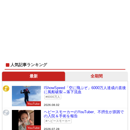
人気記事ランキング
最新
全期間
IShowSpeed「空に飛ぶぞ」6000万人達成の直後
1
に風船破裂→落下流血
6000万人
YouTube
2026.08.02
ヘビースモーカーのYouTuber、不摂生が原因で
2
の入院＆手術を報告
ヘビースモーカー
YouTube
2026.07.28