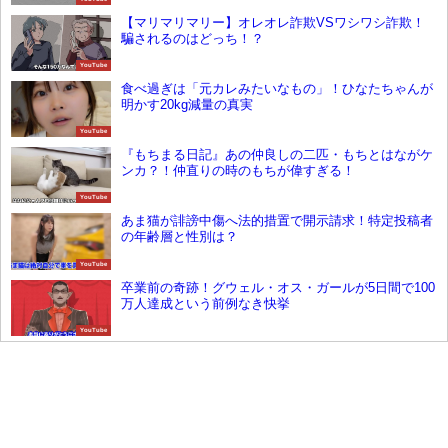
【マリマリマリー】オレオレ詐欺VSワシワシ詐欺！
騙されるのはどっち！？
YouTube
食べ過ぎは「元カレみたいなもの」！ひなたちゃんが
明かす20kg減量の真実
YouTube
『もちまる日記』あの仲良しの二匹・もちとはながケ
ンカ？！仲直りの時のもちが偉すぎる！
YouTube
あま猫が誹謗中傷へ法的措置で開示請求！特定投稿者
の年齢層と性別は？
YouTube
卒業前の奇跡！グウェル・オス・ガールが5日間で100
万人達成という前例なき快挙
YouTube