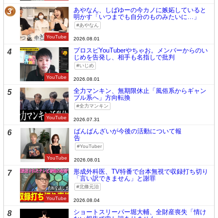
あやなん、しばゆーの今カノに嫉妬していると
3
明かす「いつまでも自分のものみたいに…」
あやなん
YouTube
2026.08.01
プロスピYouTuberやちゃお。メンバーからのい
4
じめを告発し、相手も名指しで批判
いじめ
YouTube
2026.08.01
全力マンキン、無期限休止「風俗系からギャン
5
ブル系へ」方向転換
全力マンキン
YouTube
2026.07.31
ばんばんざいが今後の活動について報
6
告
YouTuber
YouTube
2026.08.01
形成外科医、TV特番で台本無視で収録打ち切り
7
「言い訳できません」と謝罪
北條元治
YouTube
2026.08.04
ショートスリーパー堀大輔、全財産喪失「情け
8