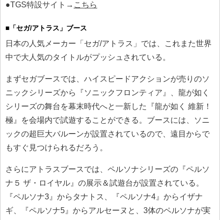
●TGS特設サイト→
こちら
■「セガ/アトラス」ブース
日本の人気メーカー「セガ/アトラス」では、これまた世界
中で大人気のタイトルがプッシュされている。
まずセガブースでは、ハイスピードアクションが売りのソ
ニックシリーズから『ソニックフロンティア』、龍が如く
シリーズの舞台を幕末時代へと一新した『龍が如く 維新！
極』を会場内で試遊することができる。ブースには、ソニ
ックの超巨大バルーンが設置されているので、遠目からで
もすぐ見つけられるだろう。
さらにアトラスブースでは、ペルソナシリーズの『ペルソ
ナ５ ザ・ロイヤル』の展示＆試遊台が設置されている。
『ペルソナ3』からタナトス、『ペルソナ4』からイザナ
ギ、『ペルソナ5』からアルセーヌと、3体のペルソナが実