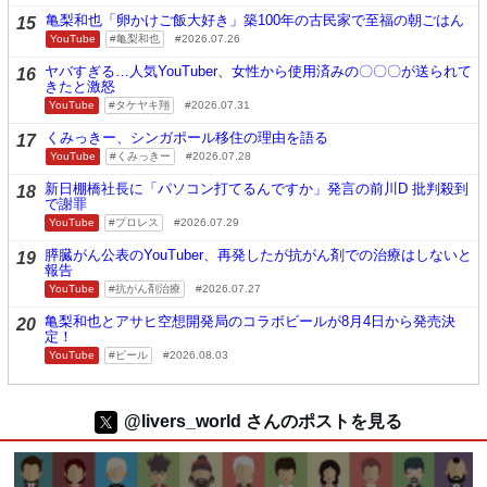
亀梨和也「卵かけご飯大好き」築100年の古民家で至福の朝ごはん
15
YouTube
亀梨和也
2026.07.26
ヤバすぎる…人気YouTuber、女性から使用済みの〇〇〇が送られて
16
きたと激怒
YouTube
タケヤキ翔
2026.07.31
くみっきー、シンガポール移住の理由を語る
17
YouTube
くみっきー
2026.07.28
新日棚橋社長に「パソコン打てるんですか」発言の前川D 批判殺到
18
で謝罪
YouTube
プロレス
2026.07.29
膵臓がん公表のYouTuber、再発したが抗がん剤での治療はしないと
19
報告
YouTube
抗がん剤治療
2026.07.27
亀梨和也とアサヒ空想開発局のコラボビールが8月4日から発売決
20
定！
YouTube
ビール
2026.08.03
@livers_world さんのポストを見る