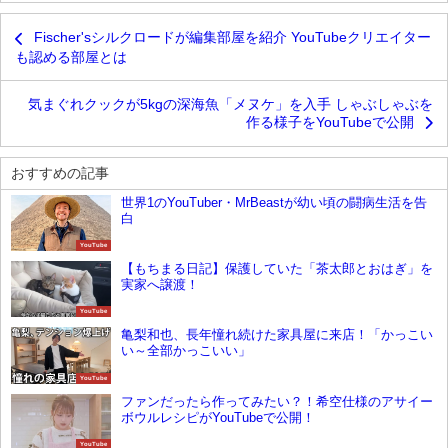
Fischer'sシルクロードが編集部屋を紹介 YouTubeクリエイター
も認める部屋とは
気まぐれクックが5kgの深海魚「メヌケ」を入手 しゃぶしゃぶを
作る様子をYouTubeで公開
おすすめの記事
世界1のYouTuber・MrBeastが幼い頃の闘病生活を告
白
YouTube
【もちまる日記】保護していた「茶太郎とおはぎ」を
実家へ譲渡！
YouTube
亀梨和也、長年憧れ続けた家具屋に来店！「かっこい
い～全部かっこいい」
YouTube
ファンだったら作ってみたい？！希空仕様のアサイー
ボウルレシピがYouTubeで公開！
YouTube