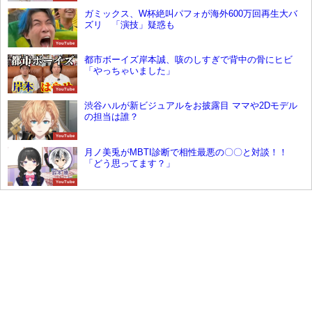
ガミックス、W杯絶叫パフォが海外600万回再生大バ
ズリ 「演技」疑惑も
YouTube
都市ボーイズ岸本誠、咳のしすぎで背中の骨にヒビ
「やっちゃいました」
YouTube
渋谷ハルが新ビジュアルをお披露目 ママや2Dモデル
の担当は誰？
YouTube
月ノ美兎がMBTI診断で相性最悪の〇〇と対談！！
「どう思ってます？」
YouTube