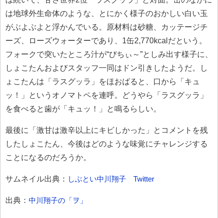
は地球外生命体のような、とにかく様子のおかしい白い玉
がぶよぶよと浮かんでいる。原材料は砂糖、カッテージチ
ーズ、ローズウォーターであり、1缶2,770kcalだという。
フォークで突いたところ汁が“びちぃ～”としみ出す様子に、
しょこたんおよびスタッフ一同はドン引きしたようだ。し
ょこたんは「ラスグッラ」をほおばると、口から「キュ
ッ！」というオノマトペを連呼。どうやら「ラスグッラ」
を食べると歯が「キュッ！」と鳴るらしい。
最後に「激甘は激辛以上にキビしかった」とコメントを残
したしょこたん、今後はどのような味覚にチャレンジする
ことになるのだろうか。
サムネイル出典：
しぶとい中川翔子 Twitter
出典：
中川翔子の「ヲ」