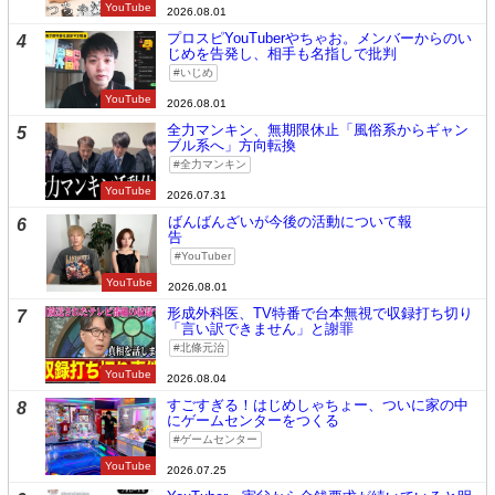
YouTube
2026.08.01
プロスピYouTuberやちゃお。メンバーからのい
4
じめを告発し、相手も名指しで批判
いじめ
YouTube
2026.08.01
全力マンキン、無期限休止「風俗系からギャン
5
ブル系へ」方向転換
全力マンキン
YouTube
2026.07.31
ばんばんざいが今後の活動について報
6
告
YouTuber
YouTube
2026.08.01
形成外科医、TV特番で台本無視で収録打ち切り
7
「言い訳できません」と謝罪
北條元治
YouTube
2026.08.04
すごすぎる！はじめしゃちょー、ついに家の中
8
にゲームセンターをつくる
ゲームセンター
YouTube
2026.07.25