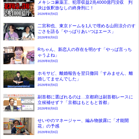
メキシコ麻薬王、犯罪収益2兆4000億円没収 判
決は仮釈放なしの終身刑に！
2026年8月6日
二宮和也、東京ドームを1人で埋める山田涼介のす
ごさを語る「やっぱりあいつはエース」
2026年8月6日
Rちゃん、新恋人の存在を明かす「やっぱ言っち
ゃうよね」
2026年8月6日
ホモサピ、離婚報告を翌日撤回「すみません、離
婚してませんでした」
2026年8月6日
副首都に選ばれるのは…京都府は副首都レースに
立候補せず？「京都はもともと首都」
2026年8月6日
せいやのマネージャー、編み物披露に「才能開
花」の予感
2026年8月6日