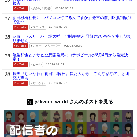
報告
YouTube
抗がん剤治療
2026.07.27
新日棚橋社長に「パソコン打てるんですか」発言の前川D 批判殺到
17
で謝罪
YouTube
プロレス
2026.07.29
ショートスリーパー堀大輔、全財産喪失「情けない報告で申し訳あ
18
りません」
YouTube
ショートスリーパー
2026.08.03
亀梨和也とアサヒ空想開発局のコラボビールが8月4日から発売決
19
定！
YouTube
ビール
2026.08.03
映画『ちいかわ』初日9.3億円。観た人から「こんな話なの」と困
20
惑の声も
YouTube
ちいかわ
2026.07.27
@livers_world さんのポストを見る