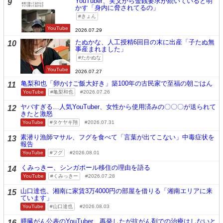
YouTuber、実父から金銭要求が続いていると明
9
かす「身内に脅されてるの」
きょん
YouTube
2026.07.29
たぬかな、人工授精6回目の末に出産「子たぬ無
10
事産まれました」
たかぬな
YouTube
2026.07.27
亀梨和也「卵かけご飯大好き」築100年の古民家で至福の朝ごはん
11
YouTube
亀梨和也
2026.07.26
ヤバすぎる…人気YouTuber、女性から使用済みの〇〇〇が送られて
12
きたと激怒
YouTube
タケヤキ翔
2026.07.31
素潜り漁師マサル、フグを食べて「言葉が出てこない」中毒症状を
13
報告
YouTube
フグ
2026.08.01
くみっきー、シンガポール移住の理由を語る
14
YouTube
くみっきー
2026.07.28
山口達也、湘南に家賃3万4000円の部屋を借りる「湘南エリアに来
15
ています」
YouTube
山口達也
2026.08.03
膵臓がん公表のYouTuber、再発したが抗がん剤での治療はしないと
16