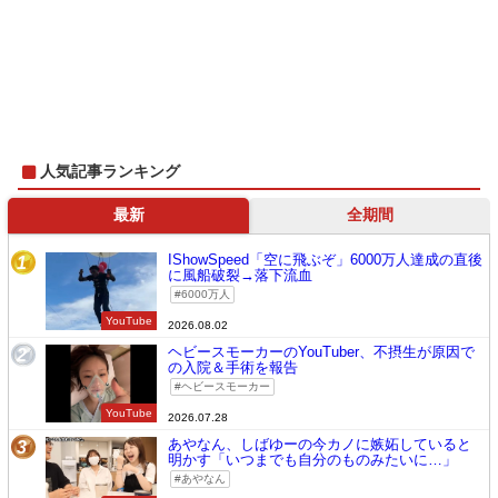
人気記事ランキング
最新
全期間
IShowSpeed「空に飛ぶぞ」6000万人達成の直後
1
に風船破裂→落下流血
6000万人
YouTube
2026.08.02
ヘビースモーカーのYouTuber、不摂生が原因で
2
の入院＆手術を報告
ヘビースモーカー
YouTube
2026.07.28
あやなん、しばゆーの今カノに嫉妬していると
3
明かす「いつまでも自分のものみたいに…」
あやなん