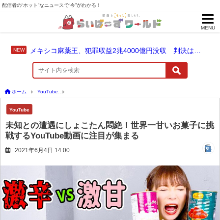
配信者の“ホット”なニュースで“今”がわかる！
MENU
メキシコ麻薬王、犯罪収益2兆4000億円没収 判決は仮釈放なしの終身刑に！
ホーム
YouTube
未知との遭遇にしょこたん悶絶！世界一甘いお菓子に挑戦するYouT
YouTube
未知との遭遇にしょこたん悶絶！世界一甘いお菓子に挑
戦するYouTube動画に注目が集まる
2021年6月4日 14:00