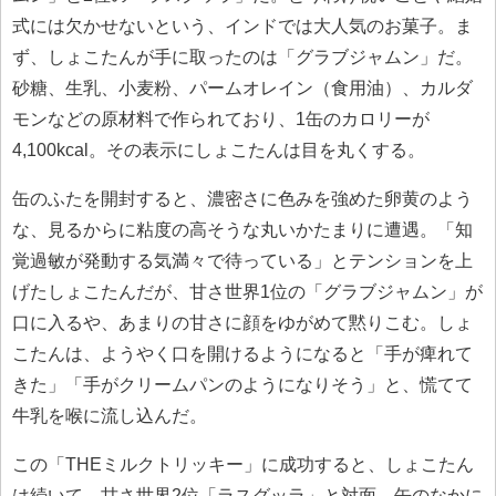
式には欠かせないという、インドでは大人気のお菓子。ま
ず、しょこたんが手に取ったのは「グラブジャムン」だ。
砂糖、生乳、小麦粉、パームオレイン（食用油）、カルダ
モンなどの原材料で作られており、1缶のカロリーが
4,100kcal。その表示にしょこたんは目を丸くする。
缶のふたを開封すると、濃密さに色みを強めた卵黄のよう
な、見るからに粘度の高そうな丸いかたまりに遭遇。「知
覚過敏が発動する気満々で待っている」とテンションを上
げたしょこたんだが、甘さ世界1位の「グラブジャムン」が
口に入るや、あまりの甘さに顔をゆがめて黙りこむ。しょ
こたんは、ようやく口を開けるようになると「手が痺れて
きた」「手がクリームパンのようになりそう」と、慌てて
牛乳を喉に流し込んだ。
この「THEミルクトリッキー」に成功すると、しょこたん
は続いて、甘さ世界2位「ラスグッラ」と対面。缶のなかに