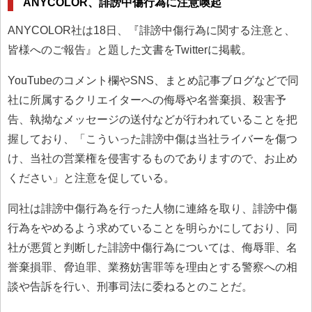
ANYCOLOR、誹謗中傷行為に注意喚起
ANYCOLOR社は18日、『誹謗中傷行為に関する注意と、
皆様へのご報告』と題した文書をTwitterに掲載。
YouTubeのコメント欄やSNS、まとめ記事ブログなどで同
社に所属するクリエイターへの侮辱や名誉棄損、殺害予
告、執拗なメッセージの送付などが行われていることを把
握しており、「こういった誹謗中傷は当社ライバーを傷つ
け、当社の営業権を侵害するものでありますので、お止め
ください」と注意を促している。
同社は誹謗中傷行為を行った人物に連絡を取り、誹謗中傷
行為をやめるよう求めていることを明らかにしており、同
社が悪質と判断した誹謗中傷行為については、侮辱罪、名
誉棄損罪、脅迫罪、業務妨害罪等を理由とする警察への相
談や告訴を行い、刑事司法に委ねるとのことだ。