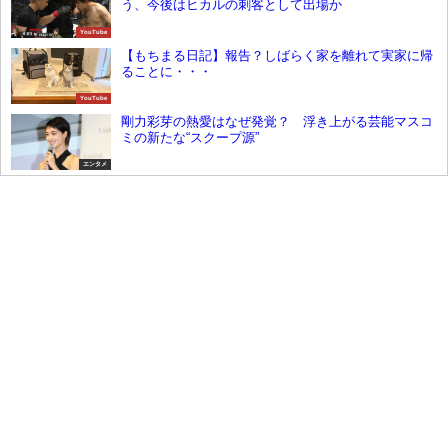
う、今後はヒカルの刺客として出場か
YouTube
【もちまる日記】報告？しばらく家を離れて実家に帰
ることに・・・
YouTube
剛力彩芽の熱愛はなぜ発覚？ 浮き上がる芸能マスコ
ミの新たな“スクープ源”
エンタメ