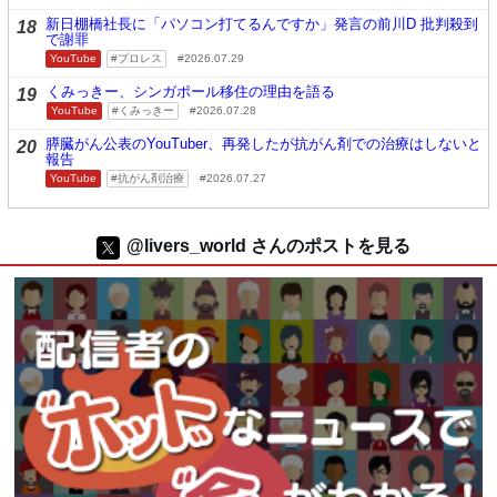
新日棚橋社長に「パソコン打てるんですか」発言の前川D 批判殺到
18
で謝罪
YouTube
プロレス
2026.07.29
くみっきー、シンガポール移住の理由を語る
19
YouTube
くみっきー
2026.07.28
膵臓がん公表のYouTuber、再発したが抗がん剤での治療はしないと
20
報告
YouTube
抗がん剤治療
2026.07.27
@livers_world さんのポストを見る