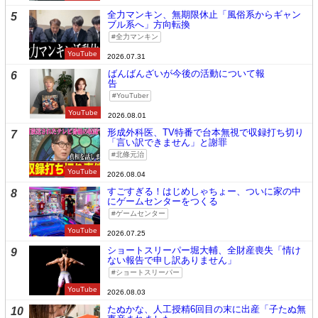
全力マンキン、無期限休止「風俗系からギャン
5
ブル系へ」方向転換
全力マンキン
YouTube
2026.07.31
ばんばんざいが今後の活動について報
6
告
YouTuber
YouTube
2026.08.01
形成外科医、TV特番で台本無視で収録打ち切り
7
「言い訳できません」と謝罪
北條元治
YouTube
2026.08.04
すごすぎる！はじめしゃちょー、ついに家の中
8
にゲームセンターをつくる
ゲームセンター
YouTube
2026.07.25
ショートスリーパー堀大輔、全財産喪失「情け
9
ない報告で申し訳ありません」
ショートスリーパー
YouTube
2026.08.03
たぬかな、人工授精6回目の末に出産「子たぬ無
10