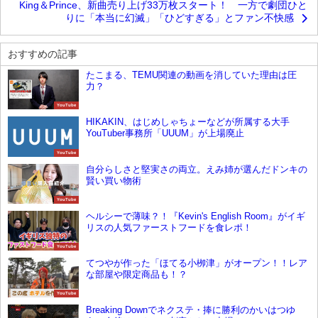
King＆Prince、新曲売り上げ33万枚スタート！ 一方で劇団ひと
りに「本当に幻滅」「ひどすぎる」とファン不快感
おすすめの記事
たこまる、TEMU関連の動画を消していた理由は圧
力？
YouTube
HIKAKIN、はじめしゃちょーなどが所属する大手
YouTuber事務所「UUUM」が上場廃止
YouTube
自分らしさと堅実さの両立。えみ姉が選んだドンキの
賢い買い物術
YouTube
ヘルシーで薄味？！『Kevin's English Room』がイギ
リスの人気ファーストフードを食レポ！
YouTube
てつやが作った「ほてる小栁津」がオープン！！レア
な部屋や限定商品も！？
YouTube
Breaking Downでネクステ・捧に勝利のかいはつゆ