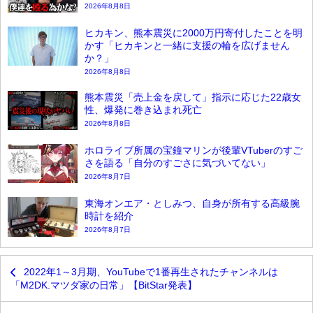
2026年8月8日
ヒカキン、熊本震災に2000万円寄付したことを明
かす「ヒカキンと一緒に支援の輪を広げません
か？」
2026年8月8日
熊本震災「売上金を戻して」指示に応じた22歳女
性、爆発に巻き込まれ死亡
2026年8月8日
ホロライブ所属の宝鐘マリンが後輩VTuberのすご
さを語る「自分のすごさに気づいてない」
2026年8月7日
東海オンエア・としみつ、自身が所有する高級腕
時計を紹介
2026年8月7日
2022年1～3月期、YouTubeで1番再生されたチャンネルは
「M2DK.マツダ家の日常」【BitStar発表】