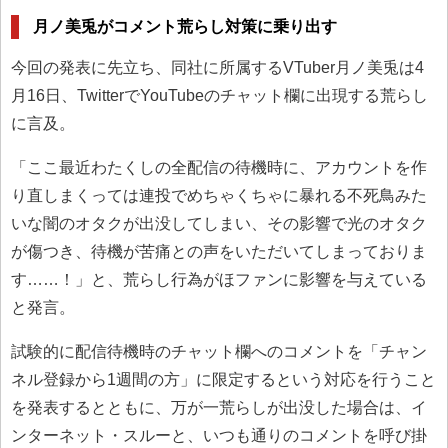
月ノ美兎がコメント荒らし対策に乗り出す
今回の発表に先立ち、同社に所属するVTuber月ノ美兎は4
月16日、TwitterでYouTubeのチャット欄に出現する荒らし
に言及。
「ここ最近わたくしの全配信の待機時に、アカウントを作
り直しまくっては連投でめちゃくちゃに暴れる不死鳥みた
いな闇のオタクが出没してしまい、その影響で光のオタク
が傷つき、待機が苦痛との声をいただいてしまっておりま
す……！」と、荒らし行為がほファンに影響を与えている
と発言。
試験的に配信待機時のチャット欄へのコメントを「チャン
ネル登録から1週間の方」に限定するという対応を行うこと
を発表するとともに、万が一荒らしが出没した場合は、イ
ンターネット・スルーと、いつも通りのコメントを呼び掛