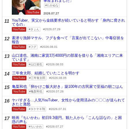
事産まれました」
たかぬな
YouTube
2026.07.27
YouTuber、実父から金銭要求が続いていると明かす「身内に脅され
11
てるの」
YouTube
きょん
2026.07.29
素潜り漁師マサル、フグを食べて「言葉が出てこない」中毒症状を
12
報告
YouTube
フグ
2026.08.01
山口達也、湘南に家賃3万4000円の部屋を借りる「湘南エリアに来
13
ています」
YouTube
山口達也
2026.08.03
三年食太郎、結婚していたことを明かす
14
YouTube
三年食太郎
2026.08.05
亀梨和也「卵かけご飯大好き」築100年の古民家で至福の朝ごはん
15
YouTube
亀梨和也
2026.07.26
ヤバすぎる…人気YouTuber、女性から使用済みの〇〇〇が送られて
16
きたと激怒
YouTube
タケヤキ翔
2026.07.31
映画『ちいかわ』初日9.3億円。観た人から「こんな話なの」と困
17
惑の声も
YouTube
ちいかわ
2026.07.27