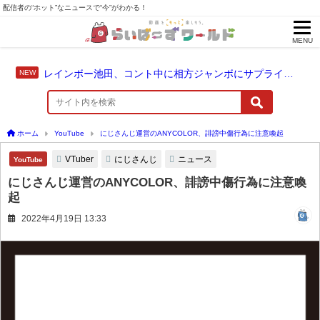
配信者の“ホット”なニュースで“今”がわかる！
MENU
レインボー池田、コント中に相方ジャンボにサプライズ結婚報告
ホーム
YouTube
にじさんじ運営のANYCOLOR、誹謗中傷行為に注意喚起
VTuber
にじさんじ
ニュース
YouTube
にじさんじ運営のANYCOLOR、誹謗中傷行為に注意喚
起
2022年4月19日 13:33