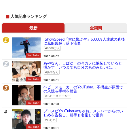
人気記事ランキング
最新
全期間
IShowSpeed「空に飛ぶぞ」6000万人達成の直後
1
に風船破裂→落下流血
6000万人
YouTube
2026.08.02
あやなん、しばゆーの今カノに嫉妬していると
2
明かす「いつまでも自分のものみたいに…」
あやなん
YouTube
2026.08.01
ヘビースモーカーのYouTuber、不摂生が原因で
3
の入院＆手術を報告
ヘビースモーカー
YouTube
2026.07.28
プロスピYouTuberやちゃお。メンバーからのい
4
じめを告発し、相手も名指しで批判
いじめ
YouTube
2026.08.01