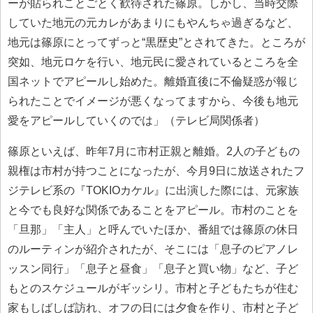
ーが貼られことごとく歓待された篠原。しかし、当時交際
していた地元の元カレがあまりにもやんちゃ過ぎるなど、
地元は篠原にとってずっと“黒歴史”とされてきた。ところが
突如、地元ロケを行い、地元民に愛されているところを全
国ネットでアピールし始めた。離婚直後に不倫疑惑が報じ
られたことでイメージが悪くなってますから、今後も地元
愛をアピールしていくのでは」（テレビ局関係者）
篠原といえば、昨年7月に市村正親と離婚。2人の子どもの
親権は市村が持つことになったが、今月9日に放送されたフ
ジテレビ系の『TOKIOカケル』に出演した際には、元家族
と今でも良好な関係であることをアピール。市村のことを
「旦那」「主人」と呼んでいたほか、番組では篠原の休日
のルーティンが紹介されたが、そこには「息子のピアノレ
ッスン同行」「息子と昼食」「息子と買い物」など、子ど
もとのスケジュールがギッシリ。市村と子どもたちが住む
家もしばしば訪れ、オフの日には夕食を作り、市村と子ど