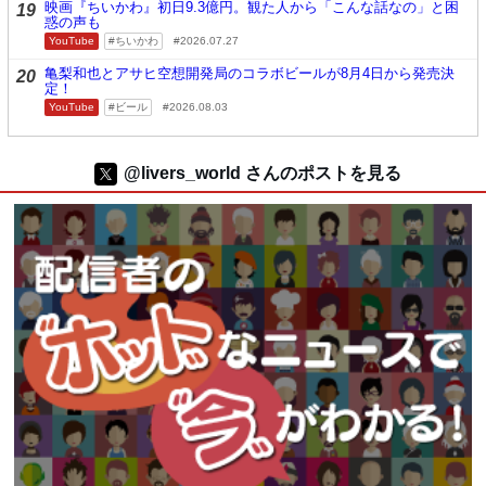
映画『ちいかわ』初日9.3億円。観た人から「こんな話なの」と困
19
惑の声も
YouTube
ちいかわ
2026.07.27
亀梨和也とアサヒ空想開発局のコラボビールが8月4日から発売決
20
定！
YouTube
ビール
2026.08.03
@livers_world さんのポストを見る