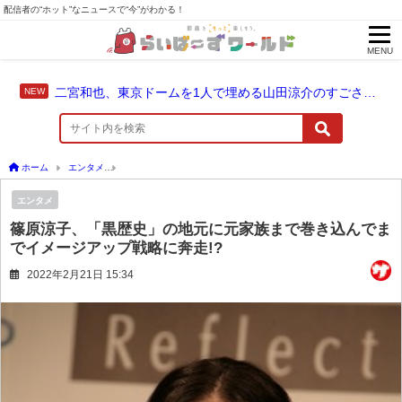
配信者の“ホット”なニュースで“今”がわかる！
MENU
二宮和也、東京ドームを1人で埋める山田涼介のすごさを語る「やっぱりあいつはエース」
ホーム
エンタメ
篠原涼子、「黒歴史」の地元に元家族まで巻き込んでまでイメージア
エンタメ
篠原涼子、「黒歴史」の地元に元家族まで巻き込んでま
でイメージアップ戦略に奔走!?
2022年2月21日 15:34