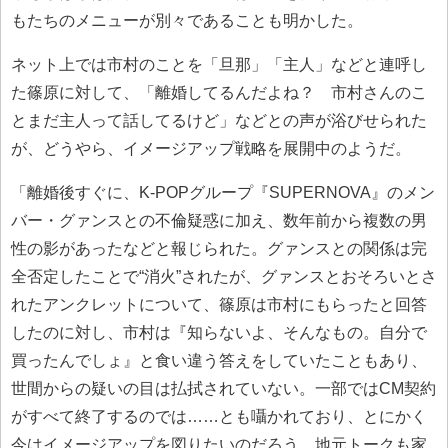
もたちのメニューが別々であることも明かした。
ネット上では市村のことを「旦那」「主人」などと連呼し
た篠原に対して、「離婚してるんだよね？ 市村さんのこ
とまだ主人って話してるけど」などとの声が浴びせられた
が、どうやら、イメージアップ戦略を展開中のようだ。
「離婚後すぐに、K-POPグループ『SUPERNOVA』のメン
バー・グァンスとの不倫疑惑に加え、数年前から複数の男
性の影があったなどと報じられた。グァンスとの関係は完
全否定したことで“消火”されたが、グァンスとおそろいとさ
れたアンクレットについて、篠原は市村にもらったと回答
したのに対し、市村は『知らないよ、そんなもの。自分で
買ったんでしょ』と食い違う答えをしていたこともあり、
世間からの疑いの目は払拭されていない。一部ではCM契約
がすべて終了するのでは……とも囁かれており、とにかく
今はイメージアップを図りたいのだろう。地元トークも家