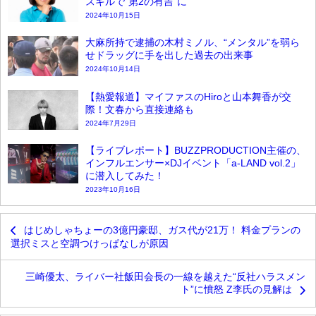
スキルで“第2の有吉”に
2024年10月15日
大麻所持で逮捕の木村ミノル、“メンタル”を弱ら
せドラッグに手を出した過去の出来事
2024年10月14日
【熱愛報道】マイファスのHiroと山本舞香が交
際！文春から直接連絡も
2024年7月29日
【ライブレポート】BUZZPRODUCTION主催の、
インフルエンサー×DJイベント「a-LAND vol.2」
に潜入してみた！
2023年10月16日
はじめしゃちょーの3億円豪邸、ガス代が21万！ 料金プランの
選択ミスと空調つけっぱなしが原因
三崎優太、ライバー社飯田会長の一線を越えた“反社ハラスメン
ト”に憤怒 Z李氏の見解は