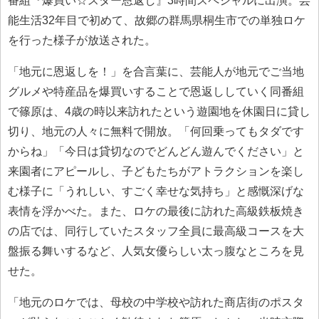
番組『爆買い☆スター恩返し』3時間スペシャルに出演。芸
能生活32年目で初めて、故郷の群馬県桐生市での単独ロケ
を行った様子が放送された。
「地元に恩返しを！」を合言葉に、芸能人が地元でご当地
グルメや特産品を爆買いすることで恩返ししていく同番組
で篠原は、4歳の時以来訪れたという遊園地を休園日に貸し
切り、地元の人々に無料で開放。「何回乗ってもタダです
からね」「今日は貸切なのでどんどん遊んでください」と
来園者にアピールし、子どもたちがアトラクションを楽し
む様子に「うれしい、すごく幸せな気持ち」と感慨深げな
表情を浮かべた。また、ロケの最後に訪れた高級鉄板焼き
の店では、同行していたスタッフ全員に最高級コースを大
盤振る舞いするなど、人気女優らしい太っ腹なところを見
せた。
「地元のロケでは、母校の中学校や訪れた商店街のポスタ