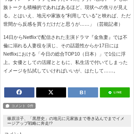
族トークも積極的であればあるほど、現状への焦りが見え
る。とはいえ、地元や家族を“利用している”と映れば、ただ
世間から反感を買うだけだと思うが……」（芸能記者）
14日からNetflixで配信された主演ドラマ『金魚妻』では不
倫に溺れる人妻役を演じ、その話題性からか17日には
Netflixにおける「今日の総合TOP10（日本）」で1位に浮
上。女優としての活躍とともに、私生活で付いてしまった
イメージを払拭していければいいが、はたして……。
LINE
篠原涼子、「黒歴史」の地元に元家族まで巻き込んでまでイメ
ージアップ戦略に奔走!?