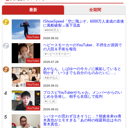
最新
全期間
IShowSpeed「空に飛ぶぞ」6000万人達成の直後
1
に風船破裂→落下流血
6000万人
YouTube
2026.08.02
ヘビースモーカーのYouTuber、不摂生が原因で
2
の入院＆手術を報告
ヘビースモーカー
YouTube
2026.07.28
あやなん、しばゆーの今カノに嫉妬していると
3
明かす「いつまでも自分のものみたいに…」
あやなん
YouTube
2026.08.01
プロスピYouTuberやちゃお。メンバーからのい
4
じめを告発し、相手も名指しで批判
いじめ
YouTube
2026.08.01
シバターが思わず泣きそうに…？朝倉未来vs青
5
木真也がエモすぎる「あの時の桜庭和志は今の
青木真也」