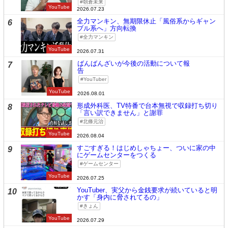
朝倉未来
YouTube
2026.07.23
全力マンキン、無期限休止「風俗系からギャン
6
ブル系へ」方向転換
全力マンキン
YouTube
2026.07.31
ばんばんざいが今後の活動について報
7
告
YouTuber
YouTube
2026.08.01
形成外科医、TV特番で台本無視で収録打ち切り
8
「言い訳できません」と謝罪
北條元治
YouTube
2026.08.04
すごすぎる！はじめしゃちょー、ついに家の中
9
にゲームセンターをつくる
ゲームセンター
YouTube
2026.07.25
YouTuber、実父から金銭要求が続いていると明
10
かす「身内に脅されてるの」
きょん
YouTube
2026.07.29