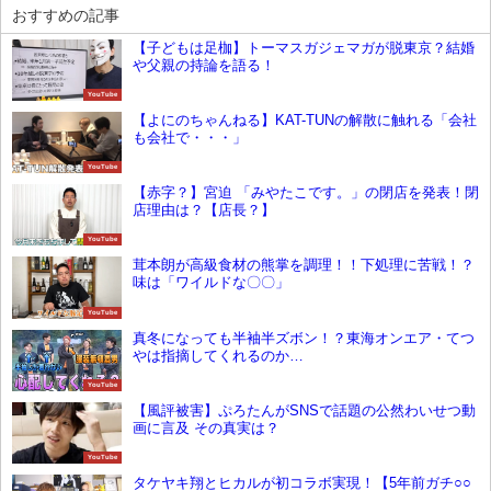
おすすめの記事
【子どもは足枷】トーマスガジェマガが脱東京？結婚
や父親の持論を語る！
YouTube
【よにのちゃんねる】KAT-TUNの解散に触れる「会社
も会社で・・・」
YouTube
【赤字？】宮迫 「みやたこです。」の閉店を発表！閉
店理由は？【店長？】
YouTube
茸本朗が高級食材の熊掌を調理！！下処理に苦戦！？
味は「ワイルドな〇〇」
YouTube
真冬になっても半袖半ズボン！？東海オンエア・てつ
やは指摘してくれるのか…
YouTube
【風評被害】ぷろたんがSNSで話題の公然わいせつ動
画に言及 その真実は？
YouTube
タケヤキ翔とヒカルが初コラボ実現！【5年前ガチ○○