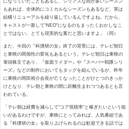
になっていたこともあるし、シリアスな回が多いシーズン
もあれば、全体的にコミカルなシーズンもあるなど、実は
結構リニューアルを繰り返しているんですよね。だから、
キャストが一新して“NEO”になるのもまったくおかしなこ
とではない。とても現実的な案だと思いますよ」（同）
また、今回の『科捜研の女』終了の背景には、テレビ朝日
と東映の関係性の変化もあるという。テレビ朝日は東映の
筆頭株主であり、『仮面ライダー』や『スーパー戦隊シリ
ーズ』などの制作においてもタッグを組んでいるが、昨年
に東映の岡田裕介会長が亡くなったことがひとつのきっか
けとなり、テレ朝と東映の間に距離生まれつつあるとも言
われている。
「テレ朝は経費を減らして“コア視聴率”と稼ぎたいという狙
いがあるわけですが、東映にとってみれば、人気番組であ
る『科捜研の女』を取り上げられるのは歓迎できる話では