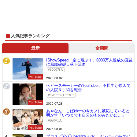
人気記事ランキング
最新
全期間
IShowSpeed「空に飛ぶぞ」6000万人達成の直後
1
に風船破裂→落下流血
6000万人
YouTube
2026.08.02
ヘビースモーカーのYouTuber、不摂生が原因で
2
の入院＆手術を報告
ヘビースモーカー
YouTube
2026.07.28
あやなん、しばゆーの今カノに嫉妬していると
3
明かす「いつまでも自分のものみたいに…」
あやなん
YouTube
2026.08.01
プロスピYouTuberやちゃお。メンバーからのい