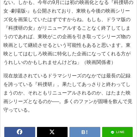
ない。しかも、今年の9月には初の映画化となる『科捜研の
女 -劇場版-』も公開されており、東映も今後の映画シリー
ズ化を画策していたはずですからね。もしも、ドラマ版の
『科捜研の女』がリニューアルすることなく終了してしま
うのであれば、東映がこの企画を引き取ってシリーズ物の
映画として継続させるという可能性もあると思います。東
映としてはむしろ映画に特化した企画になってくれる方が
うれしいのかもしれませんけどね」（映画関係者）
現在放送されているドラマシリーズのなかでは最長の記録
を誇っている『科捜研』。果たしてあっさりと終わってし
まうのか、それともリニューアルされるのか、はたまた映
画シリーズとなるのか──。多くのファンが固唾を飲んで見
守っている。
LINE