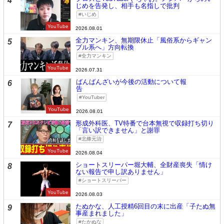
4
じめを告発し、相手も名指しで批判
いじめ
YouTube
2026.08.01
全力マンキン、無期限休止「風俗系からギャン
5
ブル系へ」方向転換
全力マンキン
YouTube
2026.07.31
ばんばんざいが今後の活動について報
6
告
YouTuber
YouTube
2026.08.01
形成外科医、TV特番で台本無視で収録打ち切り
7
「言い訳できません」と謝罪
北條元治
YouTube
2026.08.04
ショートスリーパー堀大輔、全財産喪失「情け
8
ない報告で申し訳ありません」
ショートスリーパー
YouTube
2026.08.03
たぬかな、人工授精6回目の末に出産「子たぬ無
9
事産まれました」
たかぬな