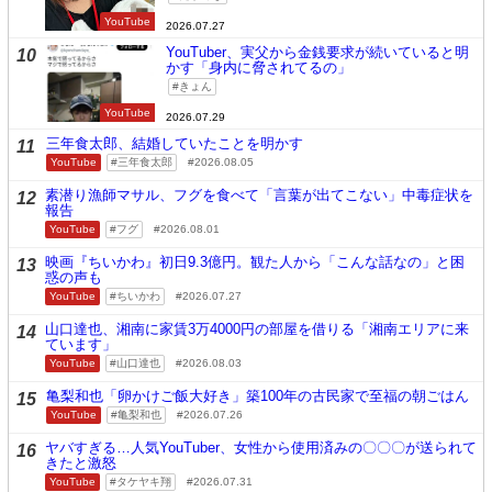
YouTube
2026.07.27
YouTuber、実父から金銭要求が続いていると明
10
かす「身内に脅されてるの」
きょん
YouTube
2026.07.29
三年食太郎、結婚していたことを明かす
11
YouTube
三年食太郎
2026.08.05
素潜り漁師マサル、フグを食べて「言葉が出てこない」中毒症状を
12
報告
YouTube
フグ
2026.08.01
映画『ちいかわ』初日9.3億円。観た人から「こんな話なの」と困
13
惑の声も
YouTube
ちいかわ
2026.07.27
山口達也、湘南に家賃3万4000円の部屋を借りる「湘南エリアに来
14
ています」
YouTube
山口達也
2026.08.03
亀梨和也「卵かけご飯大好き」築100年の古民家で至福の朝ごはん
15
YouTube
亀梨和也
2026.07.26
ヤバすぎる…人気YouTuber、女性から使用済みの〇〇〇が送られて
16
きたと激怒
YouTube
タケヤキ翔
2026.07.31