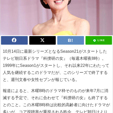
LINE
10月14日に最新シリーズとなるSeason21がスタートした
テレビ朝日系ドラマ『科捜研の女』（毎週木曜夜8時）。
1999年にSeason1がスタートし、それ以来22年にわたって
人気を継続するこのドラマだが、このシリーズで終了する
と、週刊文春や女性セブンが報じている。
報道によると、木曜8時のドラマ枠そのものが来年7月に消
滅する予定で、それに合わせて『科捜研の女』も終了する
とのこと。この木曜8時枠は比較的高齢者に向けたドラマが
多いが、コア視聴率が重視される昨今、テレビ朝日はより