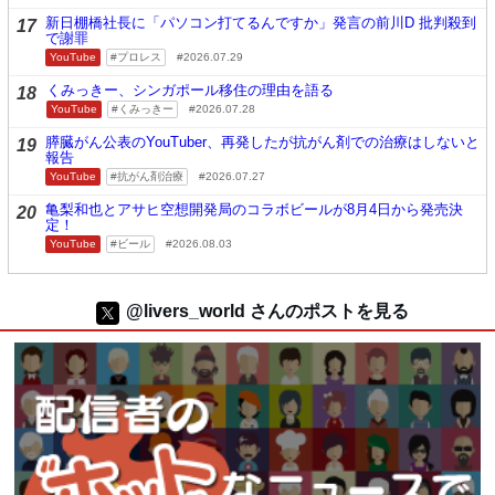
新日棚橋社長に「パソコン打てるんですか」発言の前川D 批判殺到
17
で謝罪
YouTube
プロレス
2026.07.29
くみっきー、シンガポール移住の理由を語る
18
YouTube
くみっきー
2026.07.28
膵臓がん公表のYouTuber、再発したが抗がん剤での治療はしないと
19
報告
YouTube
抗がん剤治療
2026.07.27
亀梨和也とアサヒ空想開発局のコラボビールが8月4日から発売決
20
定！
YouTube
ビール
2026.08.03
@livers_world さんのポストを見る