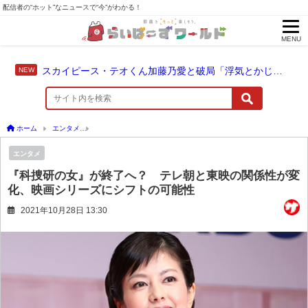
配信者の“ホット”なニュースで“今”がわかる！
MENU
スカイピース・テオくん加藤乃愛と破局「浮気とかじゃない」配信中に激白
ホーム
エンタメ
『科捜研の女』が終了へ？ テレ朝と東映の関係性が変化、映画シリ
エンタメ
『科捜研の女』が終了へ？ テレ朝と東映の関係性が変
化、映画シリーズにシフトの可能性
2021年10月28日 13:30