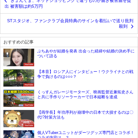
きょんくま、ネットショッピングで違うものが届き被害届を提
出 被害額は約5万円
STスタジオ、ファンクラブ会員特典のサインを着払いで送り批判
殺到
おすすめの記事
ぷちあやが結婚を発表 出会った経緯や結婚の決め手に
ついて語る
YouTube
【本音】ロシア人にインタビュー！ウクライナとの戦
争で負けるのは○○○？
YouTube
くっすんガレージモーターズ、映画監督近兼拓史さん
と共に手作りソーラーカーで日本縦断を達成
YouTube
【両学長】年功序列が崩壊中の日本で大損するのは〇
代!?対策方法も
YouTube
個人VTuberユニットがダーツグッズ専門店とコラボ！
コラボ内容は…？