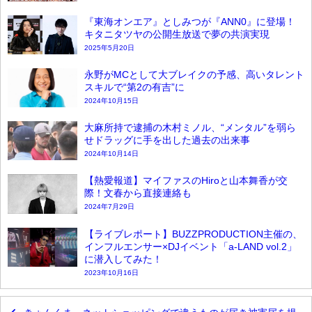
『東海オンエア』としみつが『ANN0』に登場！
キタニタツヤの公開生放送で夢の共演実現
2025年5月20日
永野がMCとして大ブレイクの予感、高いタレント
スキルで“第2の有吉”に
2024年10月15日
大麻所持で逮捕の木村ミノル、“メンタル”を弱ら
せドラッグに手を出した過去の出来事
2024年10月14日
【熱愛報道】マイファスのHiroと山本舞香が交
際！文春から直接連絡も
2024年7月29日
【ライブレポート】BUZZPRODUCTION主催の、
インフルエンサー×DJイベント「a-LAND vol.2」
に潜入してみた！
2023年10月16日