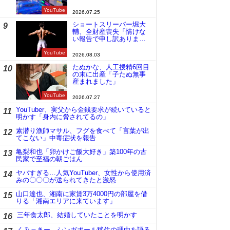
YouTube
2026.07.25
ショートスリーパー堀大
9
輔、全財産喪失「情けな
い報告で申し訳ありませ
ん」
YouTube
2026.08.03
たぬかな、人工授精6回目
10
の末に出産「子たぬ無事
産まれました」
YouTube
2026.07.27
YouTuber、実父から金銭要求が続いていると
11
明かす「身内に脅されてるの」
素潜り漁師マサル、フグを食べて「言葉が出
12
てこない」中毒症状を報告
亀梨和也「卵かけご飯大好き」築100年の古
13
民家で至福の朝ごはん
ヤバすぎる…人気YouTuber、女性から使用済
14
みの〇〇〇が送られてきたと激怒
山口達也、湘南に家賃3万4000円の部屋を借
15
りる「湘南エリアに来ています」
三年食太郎、結婚していたことを明かす
16
くみっきー、シンガポール移住の理由を語る