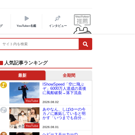
グ
YouTuber名鑑
インタビュー
人気記事ランキング
最新
全期間
IShowSpeed「空に飛ぶ
1
ぞ」6000万人達成の直後
に風船破裂→落下流血
YouTube
2026.08.02
あやなん、しばゆーの今
2
カノに嫉妬していると明
かす「いつまでも自分の
ものみたいに…」
YouTube
2026.08.01
ヘビースモーカーの