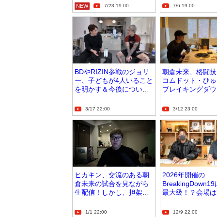
真也」
NEW
7/23 19:00
7/6 19:00
BDやRIZIN参戦のジョリ
朝倉未来、格闘技
ー、子どもが4人いること
コムドット・ひゅ
を明かす＆今後について
ブレイキングダウ
朝倉未来に相談
ファー！？
3/17 22:00
3/12 23:00
ヒカキン、交流のある朝
2026年開催の
倉未来の試合を見ながら
BreakingDown
生配信！しかし、担架で
最大級！？会場は
運ばれる姿を見て…
来の出身地に決定
1/1 22:00
12/9 22:00