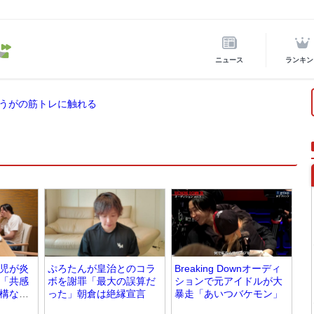
ニュース
ランキン
うがの筋トレに触れる
児が炎
ぷろたんが皇治とのコラ
Breaking Downオーディ
「共感
ボを謝罪「最大の誤算だ
ションで元アイドルが大
構なく
った」朝倉は絶縁宣言
暴走「あいつバケモン」