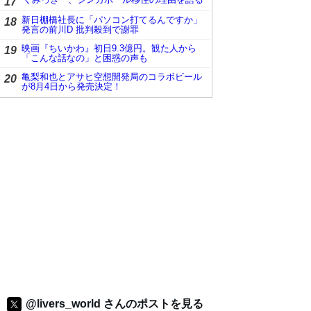
17
新日棚橋社長に「パソコン打てるんですか」
18
発言の前川D 批判殺到で謝罪
映画『ちいかわ』初日9.3億円。観た人から
19
「こんな話なの」と困惑の声も
亀梨和也とアサヒ空想開発局のコラボビール
20
が8月4日から発売決定！
@livers_world さんのポストを見る