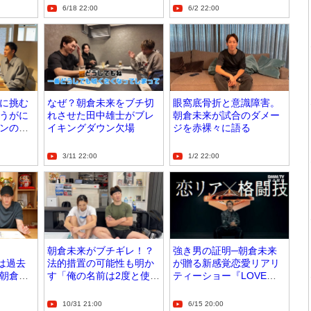
6/18 22:00
6/2 22:00
に挑む
なぜ？朝倉未来をブチ切
眼窩底骨折と意識障害。
うがに
れさせた田中雄士がブレ
朝倉未来が試合のダメー
ンのオ
イキングダウン欠場
ジを赤裸々に語る
3/11 22:00
1/2 22:00
朝倉未来がブチギレ！？
強き男の証明─朝倉未来
19は過去
法的措置の可能性も明か
が贈る新感覚恋愛リアリ
朝倉未
す「俺の名前は2度と使わ
ティーショー『LOVE
！
ないでください」
RING』
10/31 21:00
6/15 20:00