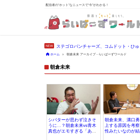
配信者の“ホット”なニュースで“今”がわかる！
ステゴロパンチャーズ、コムドット・ひゅ
ホーム
朝倉未来 アーカイブ - らいばーずワールド
朝倉未来
シバターが思わず泣きそ
朝倉未来、溝口勇
うに…？朝倉未来vs青木
上する原因を考察
真也がエモすぎる「あの
性みたいなのが結
時の桜庭和志は今の青木
て」