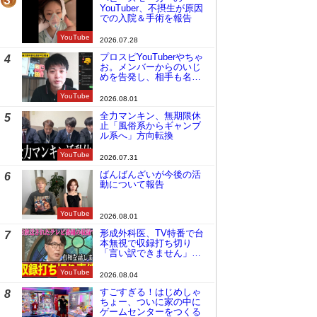
3
YouTuber、不摂生が原因
での入院＆手術を報告
YouTube
2026.07.28
プロスピYouTuberやちゃ
4
お。メンバーからのいじ
めを告発し、相手も名指
しで批判
YouTube
2026.08.01
全力マンキン、無期限休
5
止「風俗系からギャンブ
ル系へ」方向転換
YouTube
2026.07.31
ばんばんざいが今後の活
6
動について報告
YouTube
2026.08.01
形成外科医、TV特番で台
7
本無視で収録打ち切り
「言い訳できません」と
謝罪
YouTube
2026.08.04
すごすぎる！はじめしゃ
8
ちょー、ついに家の中に
ゲームセンターをつくる