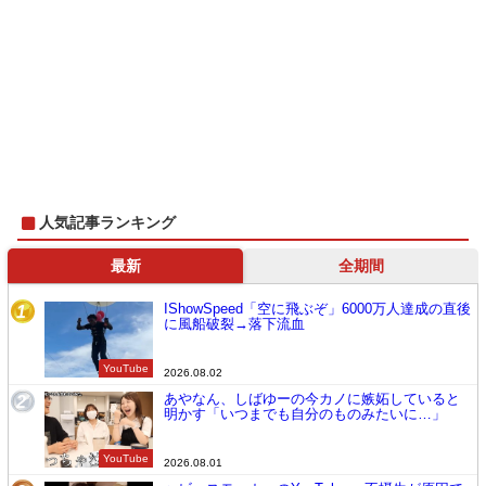
人気記事ランキング
最新
全期間
IShowSpeed「空に飛ぶぞ」6000万人達成の直後
1
に風船破裂→落下流血
YouTube
2026.08.02
あやなん、しばゆーの今カノに嫉妬していると
2
明かす「いつまでも自分のものみたいに…」
YouTube
2026.08.01