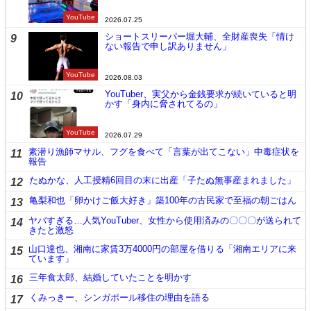
YouTube
2026.07.25
ショートスリーパー堀大輔、全財産喪失「情け
9
ない報告で申し訳ありません」
YouTube
2026.08.03
YouTuber、実父から金銭要求が続いていると明
10
かす「身内に脅されてるの」
YouTube
2026.07.29
素潜り漁師マサル、フグを食べて「言葉が出てこない」中毒症状を
11
報告
たぬかな、人工授精6回目の末に出産「子たぬ無事産まれました」
12
亀梨和也「卵かけご飯大好き」築100年の古民家で至福の朝ごはん
13
ヤバすぎる…人気YouTuber、女性から使用済みの〇〇〇が送られて
14
きたと激怒
山口達也、湘南に家賃3万4000円の部屋を借りる「湘南エリアに来
15
ています」
三年食太郎、結婚していたことを明かす
16
くみっきー、シンガポール移住の理由を語る
17