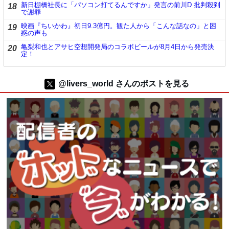
新日棚橋社長に「パソコン打てるんですか」発言の前川D 批判殺到
18
で謝罪
映画『ちいかわ』初日9.3億円。観た人から「こんな話なの」と困
19
惑の声も
亀梨和也とアサヒ空想開発局のコラボビールが8月4日から発売決
20
定！
@livers_world さんのポストを見る