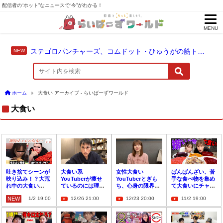
配信者の“ホット”なニュースで“今”がわかる！
MENU
ステゴロパンチャーズ、コムドット・ひゅうがの筋トレに触れる
ホーム
大食い アーカイブ - らいばーずワールド
大食い
吐き捨てシーンが
大食い系
女性大食い
ばんばんざい、苦
映り込み！？大荒
YouTuberが痩せ
YouTuberとぎも
手な食べ物を集め
れ中の大食い
ているのには理由
ち、心身の限界で
て大食いにチャレ
YouTuber界はど
があった！？高須
無期限休止「娘に
ンジ！
NEW
1/2 19:00
12/26 21:00
12/23 20:00
11/2 19:00
うなる？
先生が徹底解説
怒鳴った罪悪感」