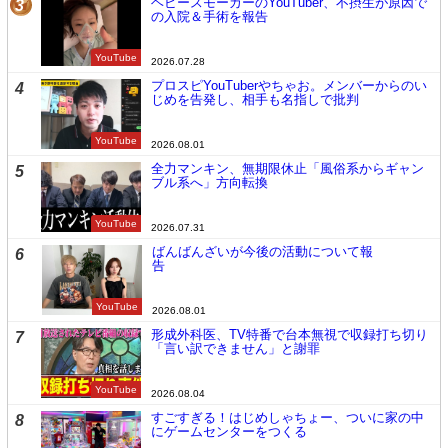
ヘビースモーカーのYouTuber、不摂生が原因で
3
の入院＆手術を報告
YouTube
2026.07.28
プロスピYouTuberやちゃお。メンバーからのい
4
じめを告発し、相手も名指しで批判
YouTube
2026.08.01
全力マンキン、無期限休止「風俗系からギャン
5
ブル系へ」方向転換
YouTube
2026.07.31
ばんばんざいが今後の活動について報
6
告
YouTube
2026.08.01
形成外科医、TV特番で台本無視で収録打ち切り
7
「言い訳できません」と謝罪
YouTube
2026.08.04
すごすぎる！はじめしゃちょー、ついに家の中
8
にゲームセンターをつくる