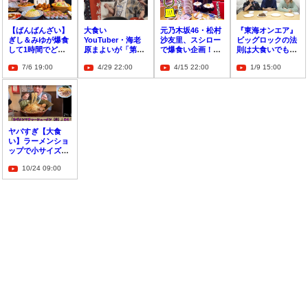
【ばんばんざい】
大食い
元乃木坂46・松村
『東海オンエア』
ぎし＆みゆが爆食
YouTuber・海老
沙友里、スシロー
ビッグロックの法
して1時間でどれ
原まよいが「第67
で爆食い企画！1
則は大食いでも通
だけ太れるのか検
回わんこそば全日
人でなんと約1万
用するか？！メン
7/6 19:00
4/29 22:00
4/15 22:00
1/9 15:00
証！
本大会」でみせ
円分！？
バーが身をもって
た、品のある戦い
検証！
方に注目！
ヤバすぎ【大食
い】ラーメンショ
ップで小サイズ4
杯分のはずがデカ
10/24 09:00
盛り！