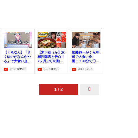
【くろなん】「さ
【木下ゆうか】双
加藤純一がくら寿
くゆいがなんかや
極性障害と告白！
司で大食い企
る」で大食い企
7ヶ月ぶりの動画
画！！30分で〇〇
画！「舐めんな」
投稿で休止理由を
皿を食べられるの
9/28 09:00
9/22 09:00
3/11 12:00
と指摘も
明かす
か！？
1 / 2