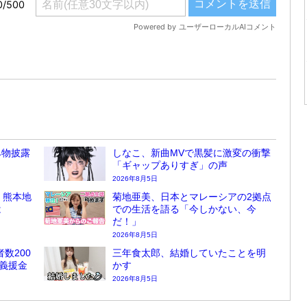
み物披露
しなこ、新曲MVで黒髪に激変の衝撃
「ギャップありすぎ」の声
2026年8月5日
」熊本地
菊地亜美、日本とマレーシアの2拠点
は
での生活を語る「今しかない、今
だ！」
2026年8月5日
者数200
三年食太郎、結婚していたことを明
の義援金
かす
2026年8月5日