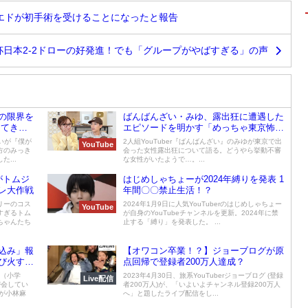
サモエドが初手術を受けることになったと報告
杯日本2-2ドローの好発進！でも「グループがやばすぎる」の声
の限界を
ばんばんざい・みゆ、露出狂に遭遇した
ってき
エピソードを明かす「めっちゃ東京怖
い」
けいが『僕が
2人組YouTuber『ばんばんざい』のみゆが東京で出
YouTube
方のみっき
会った女性露出狂について語る。どうやら挙動不審
...
な女性がいたようで…。...
がトムジ
はじめしゃちょーが2024年縛りを発表 1
レ大作戦
年間〇〇禁止生活！？
リーのコス
2024年1月9日に人気YouTuberのはじめしゃちょー
YouTube
すぎるトム
が自身のYouTubeチャンネルを更新。2024年に禁
ちゃんたち
止する「縛り」を発表した。 ...
込み」報
【オワコン卒業！？】ジョーブログが原
び火する
点回帰で登録者200万人達成？
」（小学
2023年4月30日、旅系YouTuberジョーブログ (登録
Live配信
密会してい
者200万人)が、「いよいよチャンネル登録200万人
が小林麻
へ」と題したライブ配信をし...