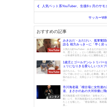
人気ペット系YouTuber、生後8ヶ月の
サッカーW
おすすめの記事
みきおだ・おだけい、孤軍奮闘
語る 相方みっき～に「早く戻
て」
人気2人組YouTuber・みきおだのおだ
YouTube
今、思うこと。』という動画を公開。相
～が未成年女性とのあいだに騒動を起こした
1歳児とゴールデンレトリバー
ェリになりきる愛らしいコスプ
ほのちゃん、うに、おからがトムとジェ
YouTube
プレで追いかけっこを楽しむ動画。優し
役のおからと、元気なジェリー役のほの
の...
市川海老蔵「稽古場に女性連れ
道、まさかのあの大河俳優に飛
可能性も？
市川海老蔵 4月7日発売の「女性セブン
エンタメ
館）にて、市川海老蔵が2人の女性との
たことを報じた。 「密会場所は、海老蔵
央...