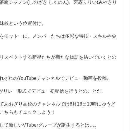
ぷ)、篠崎シャノン(しのざき しゃのん)、宮霧りりい(みやきり
妹校という位置付け。
をモットーに、メンバーたちは多彩な特技・スキルや尖
リスペクトする新星たちが新たな物語を紡いでいくとの
それぞれのYouTubeチャンネルでデビュー動画を投稿。
ーがリレー形式でデビュー初配信を行うとのことだ。
あおぎり高校のチャンネルでは6月16日19時にゆうぎ
こちらもチェックしよう！
て新しいVTuberグループが誕生するとは…。