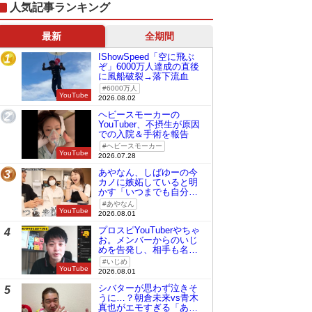
人気記事ランキング
最新
全期間
IShowSpeed「空に飛ぶ
1
ぞ」6000万人達成の直後
に風船破裂→落下流血
6000万人
YouTube
2026.08.02
ヘビースモーカーの
2
YouTuber、不摂生が原因
での入院＆手術を報告
ヘビースモーカー
YouTube
2026.07.28
あやなん、しばゆーの今
3
カノに嫉妬していると明
かす「いつまでも自分の
ものみたいに…」
あやなん
YouTube
2026.08.01
プロスピYouTuberやちゃ
4
お。メンバーからのいじ
めを告発し、相手も名指
しで批判
いじめ
YouTube
2026.08.01
シバターが思わず泣きそ
5
うに…？朝倉未来vs青木
真也がエモすぎる「あの