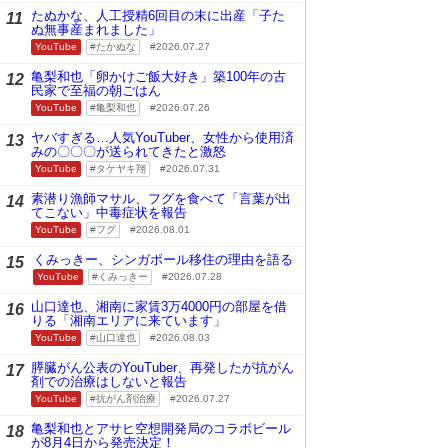
たぬかな、人工授精6回目の末に出産「子た
11
ぬ無事産まれました」
YouTube
たかぬな
2026.07.27
亀梨和也「卵かけご飯大好き」築100年の古
12
民家で至福の朝ごはん
YouTube
亀梨和也
2026.07.26
ヤバすぎる…人気YouTuber、女性から使用済
13
みの〇〇〇が送られてきたと激怒
YouTube
タケヤキ翔
2026.07.31
素潜り漁師マサル、フグを食べて「言葉が出
14
てこない」中毒症状を報告
YouTube
フグ
2026.08.01
くみっきー、シンガポール移住の理由を語る
15
YouTube
くみっきー
2026.07.28
山口達也、湘南に家賃3万4000円の部屋を借
16
りる「湘南エリアに来ています」
YouTube
山口達也
2026.08.03
膵臓がん公表のYouTuber、再発したが抗がん
17
剤での治療はしないと報告
YouTube
抗がん剤治療
2026.07.27
亀梨和也とアサヒ空想開発局のコラボビール
18
が8月4日から発売決定！