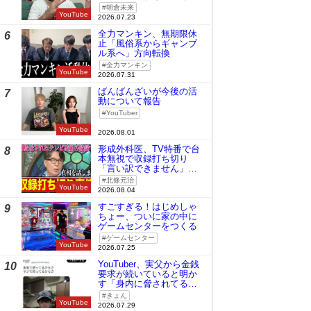
時の桜庭和志は今の青木
朝倉未来
真也」
YouTube
2026.07.23
全力マンキン、無期限休
6
止「風俗系からギャンブ
ル系へ」方向転換
全力マンキン
YouTube
2026.07.31
ばんばんざいが今後の活
7
動について報告
YouTuber
YouTube
2026.08.01
形成外科医、TV特番で台
8
本無視で収録打ち切り
「言い訳できません」と
謝罪
北條元治
YouTube
2026.08.04
すごすぎる！はじめしゃ
9
ちょー、ついに家の中に
ゲームセンターをつくる
ゲームセンター
YouTube
2026.07.25
YouTuber、実父から金銭
10
要求が続いていると明か
す「身内に脅されてる
の」
きょん
YouTube
2026.07.29