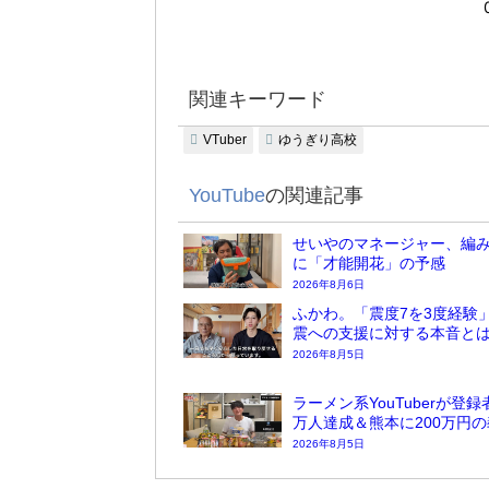
関連キーワード
VTuber
ゆうぎり高校
YouTube
の関連記事
せいやのマネージャー、編
に「才能開花」の予感
2026年8月6日
ふかわ。「震度7を3度経験
震への支援に対する本音と
2026年8月5日
ラーメン系YouTuberが登録
万人達成＆熊本に200万円
2026年8月5日