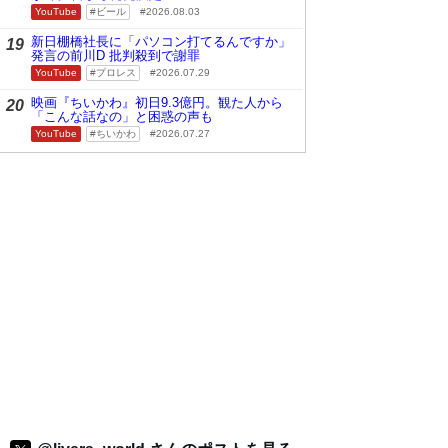
YouTube
ビール
2026.08.03
新日棚橋社長に「パソコン打てるんですか」
19
発言の前川D 批判殺到で謝罪
YouTube
プロレス
2026.07.29
映画『ちいかわ』初日9.3億円。観た人から
20
「こんな話なの」と困惑の声も
YouTube
ちいかわ
2026.07.27