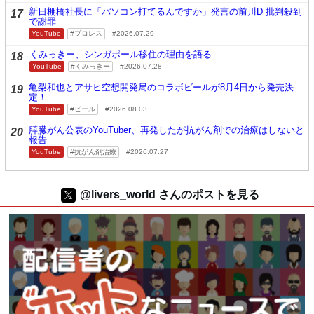
新日棚橋社長に「パソコン打てるんですか」発言の前川D 批判殺到
17
で謝罪
YouTube
プロレス
2026.07.29
くみっきー、シンガポール移住の理由を語る
18
YouTube
くみっきー
2026.07.28
亀梨和也とアサヒ空想開発局のコラボビールが8月4日から発売決
19
定！
YouTube
ビール
2026.08.03
膵臓がん公表のYouTuber、再発したが抗がん剤での治療はしないと
20
報告
YouTube
抗がん剤治療
2026.07.27
@livers_world さんのポストを見る