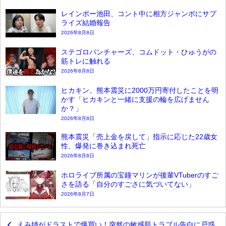
レインボー池田、コント中に相方ジャンボにサプ
ライズ結婚報告
2026年8月8日
ステゴロパンチャーズ、コムドット・ひゅうがの
筋トレに触れる
2026年8月8日
ヒカキン、熊本震災に2000万円寄付したことを明
かす「ヒカキンと一緒に支援の輪を広げません
か？」
2026年8月8日
熊本震災「売上金を戻して」指示に応じた22歳女
性、爆発に巻き込まれ死亡
2026年8月8日
ホロライブ所属の宝鐘マリンが後輩VTuberのすご
さを語る「自分のすごさに気づいてない」
2026年8月7日
えみ姉がドラストで爆買い！突然の敏感肌トラブル告白に戸惑