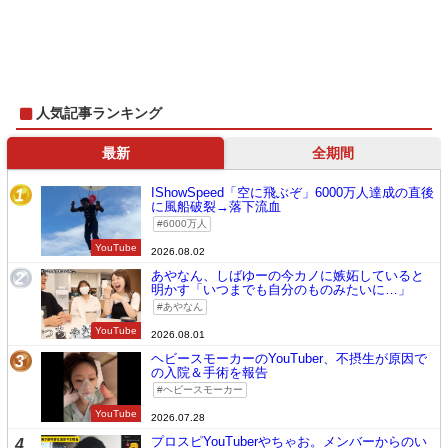
人気記事ランキング
最新
全期間
IShowSpeed「空に飛ぶぞ」6000万人達成の直後
1
に風船破裂→落下流血
6000万人
YouTube
2026.08.02
あやなん、しばゆーの今カノに嫉妬していると
2
明かす「いつまでも自分のものみたいに…」
あやなん
YouTube
2026.08.01
ヘビースモーカーのYouTuber、不摂生が原因で
3
の入院＆手術を報告
ヘビースモーカー
YouTube
2026.07.28
プロスピYouTuberやちゃお。メンバーからのい
4