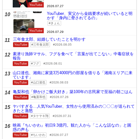
YouTube
2026.07.27
YouTuber、実父から金銭要求が続いていると明
10
かす「身内に脅されてるの」
きょん
YouTube
2026.07.29
三年食太郎、結婚していたことを明かす
11
YouTube
三年食太郎
2026.08.05
素潜り漁師マサル、フグを食べて「言葉が出てこない」中毒症状を
12
報告
YouTube
フグ
2026.08.01
山口達也、湘南に家賃3万4000円の部屋を借りる「湘南エリアに来
13
ています」
YouTube
山口達也
2026.08.03
亀梨和也「卵かけご飯大好き」築100年の古民家で至福の朝ごはん
14
YouTube
亀梨和也
2026.07.26
ヤバすぎる…人気YouTuber、女性から使用済みの〇〇〇が送られて
15
きたと激怒
YouTube
タケヤキ翔
2026.07.31
映画『ちいかわ』初日9.3億円。観た人から「こんな話なの」と困
16
惑の声も
YouTube
ちいかわ
2026.07.27