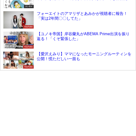
エンタメ
フォーエイトのアマリザとあみかが視聴者に報告！
「実は2年間〇〇してた」
YouTube
【ユノキ帝国】岸谷蘭丸がABEMA Prime出演を振り
返る！「くそ緊張した」
YouTube
【愛沢えみり】ママになったモーニングルーティンを
公開！慌ただしい一面も
YouTube