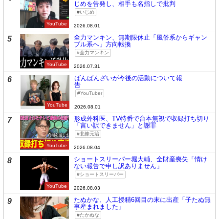
じめを告発し、相手も名指しで批判
いじめ
YouTube
2026.08.01
全力マンキン、無期限休止「風俗系からギャン
5
ブル系へ」方向転換
全力マンキン
YouTube
2026.07.31
ばんばんざいが今後の活動について報
6
告
YouTuber
YouTube
2026.08.01
形成外科医、TV特番で台本無視で収録打ち切り
7
「言い訳できません」と謝罪
北條元治
YouTube
2026.08.04
ショートスリーパー堀大輔、全財産喪失「情け
8
ない報告で申し訳ありません」
ショートスリーパー
YouTube
2026.08.03
たぬかな、人工授精6回目の末に出産「子たぬ無
9
事産まれました」
たかぬな