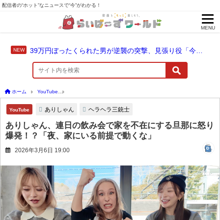
配信者の“ホット”なニュースで“今”がわかる！
MENU
39万円ぼったくられた男が逆襲の突撃、見張り役「今やってないじゃん」と否認
ホーム
YouTube
ありしゃん、連日の飲み会で家を不在にする旦那に怒り爆発！？「
ありしゃん
ヘラヘラ三銃士
YouTube
ありしゃん、連日の飲み会で家を不在にする旦那に怒り
爆発！？「夜、家にいる前提で動くな」
2026年3月6日 19:00