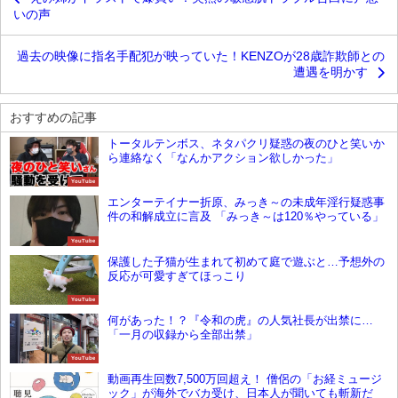
いの声
過去の映像に指名手配犯が映っていた！KENZOが28歳詐欺師との
遭遇を明かす
おすすめの記事
トータルテンボス、ネタパクリ疑惑の夜のひと笑いか
ら連絡なく「なんかアクション欲しかった」
YouTube
エンターテイナー折原、みっき～の未成年淫行疑惑事
件の和解成立に言及 「みっき～は120％やっている」
YouTube
保護した子猫が生まれて初めて庭で遊ぶと…予想外の
反応が可愛すぎてほっこり
YouTube
何があった！？『令和の虎』の人気社長が出禁に…
「一月の収録から全部出禁」
YouTube
動画再生回数7,500万回超え！ 僧侶の「お経ミュージ
ック」が海外でバカ受け、日本人が聞いても斬新だ