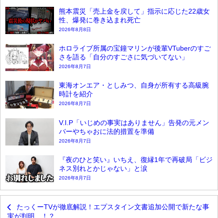
熊本震災「売上金を戻して」指示に応じた22歳女
性、爆発に巻き込まれ死亡
2026年8月8日
ホロライブ所属の宝鐘マリンが後輩VTuberのすご
さを語る「自分のすごさに気づいてない」
2026年8月7日
東海オンエア・としみつ、自身が所有する高級腕
時計を紹介
2026年8月7日
V.I.P「いじめの事実はありません」告発の元メン
バーやちゃおに法的措置を準備
2026年8月7日
『夜のひと笑い』いちえ、復縁1年で再破局「ビジ
ネス別れとかじゃない」と涙
2026年8月7日
たっくーTVが徹底解説！エプスタイン文書追加公開で新たな事
実が判明…！？