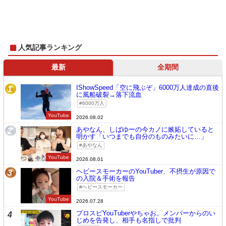
人気記事ランキング
最新
全期間
IShowSpeed「空に飛ぶぞ」6000万人達成の直後
1
に風船破裂→落下流血
6000万人
YouTube
2026.08.02
あやなん、しばゆーの今カノに嫉妬していると
2
明かす「いつまでも自分のものみたいに…」
あやなん
YouTube
2026.08.01
ヘビースモーカーのYouTuber、不摂生が原因で
3
の入院＆手術を報告
ヘビースモーカー
YouTube
2026.07.28
プロスピYouTuberやちゃお。メンバーからのい
4
じめを告発し、相手も名指しで批判