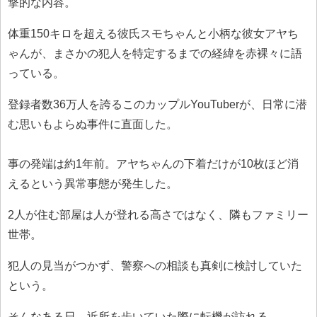
撃的な内容。
体重150キロを超える彼氏スモちゃんと小柄な彼女アヤち
ゃんが、まさかの犯人を特定するまでの経緯を赤裸々に語
っている。
登録者数36万人を誇るこのカップルYouTuberが、日常に潜
む思いもよらぬ事件に直面した。
事の発端は約1年前。アヤちゃんの下着だけが10枚ほど消
えるという異常事態が発生した。
2人が住む部屋は人が登れる高さではなく、隣もファミリー
世帯。
犯人の見当がつかず、警察への相談も真剣に検討していた
という。
そんなある日、近所を歩いていた際に転機が訪れる。