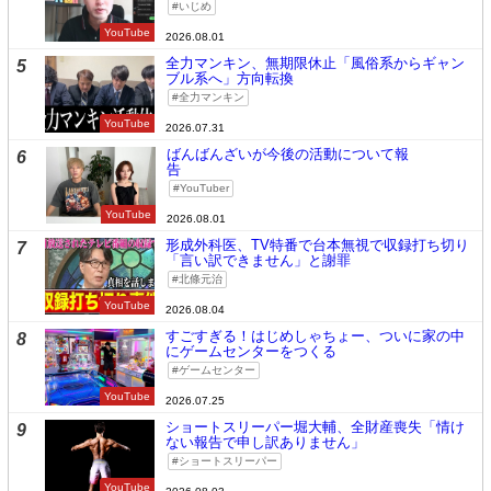
いじめ
YouTube
2026.08.01
全力マンキン、無期限休止「風俗系からギャン
5
ブル系へ」方向転換
全力マンキン
YouTube
2026.07.31
ばんばんざいが今後の活動について報
6
告
YouTuber
YouTube
2026.08.01
形成外科医、TV特番で台本無視で収録打ち切り
7
「言い訳できません」と謝罪
北條元治
YouTube
2026.08.04
すごすぎる！はじめしゃちょー、ついに家の中
8
にゲームセンターをつくる
ゲームセンター
YouTube
2026.07.25
ショートスリーパー堀大輔、全財産喪失「情け
9
ない報告で申し訳ありません」
ショートスリーパー
YouTube