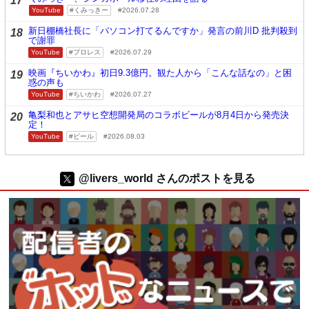
17
YouTube
くみっきー
2026.07.28
新日棚橋社長に「パソコン打てるんですか」発言の前川D 批判殺到
18
で謝罪
YouTube
プロレス
2026.07.29
映画『ちいかわ』初日9.3億円。観た人から「こんな話なの」と困
19
惑の声も
YouTube
ちいかわ
2026.07.27
亀梨和也とアサヒ空想開発局のコラボビールが8月4日から発売決
20
定！
YouTube
ビール
2026.08.03
@livers_world さんのポストを見る