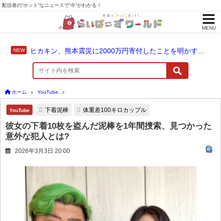
配信者の“ホット”なニュースで“今”がわかる！
MENU
ヒカキン、熊本震災に2000万円寄付したことを明かす「ヒカキンと一緒に支援の輪を広げませんか？」
ホーム
YouTube
彼女の下着10枚を盗んだ泥棒を1年間捜索、見つかった意外な犯人と
下着泥棒
体重差100キロカップル
YouTube
彼女の下着10枚を盗んだ泥棒を1年間捜索、見つかった
意外な犯人とは?
2026年3月3日 20:00