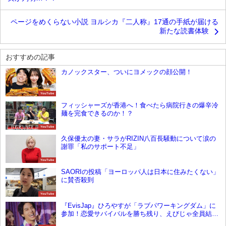
ページをめくらない小説 ヨルシカ『二人称』17通の手紙が届ける
新たな読書体験
おすすめの記事
カノックスター、ついにヨメックの顔公開！
YouTube
フィッシャーズが香港へ！食べたら病院行きの爆辛冷
麺を完食できるのか！？
YouTube
久保優太の妻・サラがRIZIN八百長騒動について涙の
謝罪「私のサポート不足」
YouTube
SAORIの投稿「ヨーロッパ人は日本に住みたくない」
に賛否殺到
YouTube
『EvisJap』ひろやすが「ラブパワーキングダム」に
参加！恋愛サバイバルを勝ち残り、えびじゃ全員結婚
なるか？！