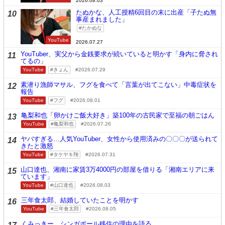
2026.08.03
たぬかな、人工授精6回目の末に出産「子たぬ無
10
事産まれました」
たかぬな
YouTube
2026.07.27
YouTuber、実父から金銭要求が続いていると明かす「身内に脅され
11
てるの」
YouTube
きょん
2026.07.29
素潜り漁師マサル、フグを食べて「言葉が出てこない」中毒症状を
12
報告
YouTube
フグ
2026.08.01
亀梨和也「卵かけご飯大好き」築100年の古民家で至福の朝ごはん
13
YouTube
亀梨和也
2026.07.26
ヤバすぎる…人気YouTuber、女性から使用済みの〇〇〇が送られて
14
きたと激怒
YouTube
タケヤキ翔
2026.07.31
山口達也、湘南に家賃3万4000円の部屋を借りる「湘南エリアに来
15
ています」
YouTube
山口達也
2026.08.03
三年食太郎、結婚していたことを明かす
16
YouTube
三年食太郎
2026.08.05
くみっきー、シンガポール移住の理由を語る