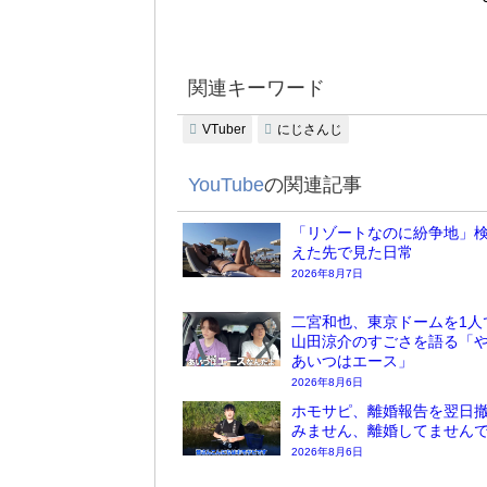
関連キーワード
VTuber
にじさんじ
YouTube
の関連記事
「リゾートなのに紛争地」検
えた先で見た日常
2026年8月7日
二宮和也、東京ドームを1人
山田涼介のすごさを語る「
あいつはエース」
2026年8月6日
ホモサピ、離婚報告を翌日
みません、離婚してません
2026年8月6日