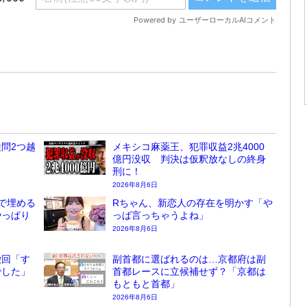
問2つ越
メキシコ麻薬王、犯罪収益2兆4000
億円没収 判決は仮釈放なしの終身
刑に！
2026年8月6日
で埋める
Rちゃん、新恋人の存在を明かす「や
やっぱり
っぱ言っちゃうよね」
2026年8月6日
撤回「す
副首都に選ばれるのは…京都府は副
でした」
首都レースに立候補せず？「京都は
もともと首都」
2026年8月6日