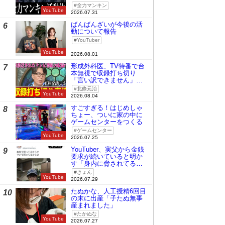
全力マンキン
YouTube
2026.07.31
ばんばんざいが今後の活
6
動について報告
YouTuber
YouTube
2026.08.01
形成外科医、TV特番で台
7
本無視で収録打ち切り
「言い訳できません」と
謝罪
北條元治
YouTube
2026.08.04
すごすぎる！はじめしゃ
8
ちょー、ついに家の中に
ゲームセンターをつくる
ゲームセンター
YouTube
2026.07.25
YouTuber、実父から金銭
9
要求が続いていると明か
す「身内に脅されてる
の」
きょん
YouTube
2026.07.29
たぬかな、人工授精6回目
10
の末に出産「子たぬ無事
産まれました」
たかぬな
YouTube
2026.07.27