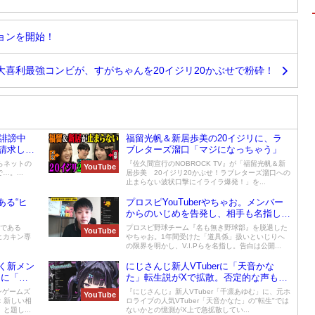
ションを開始！
大喜利最強コンビが、すがちゃんを20イジリ20かぶせで粉砕！
誹謗中
福留光帆＆新居歩美の20イジリに、ラ
請求して
ブレターズ溜口「マジになっちゃう」
らネットの
『佐久間宣行のNOBROCK TV』が「福留光帆＆新
YouTube
…。...
居歩美 20イジリ20かぶせ！ラブレターズ溜口への
止まらない波状口撃にイライラ爆発！」を...
ある“ヒ
プロスピYouTuberやちゃお。メンバー
からのいじめを告発し、相手も名指しで
批判
所である
プロスピ野球チーム『名も無き野球部』を脱退した
YouTube
ヒカキン専
やちゃお。1年間受けた「道具係」扱いといじりへ
の限界を明かし、V.I.Pらを名指し。告白は公開...
く新メン
にじさんじ新人VTuberに「天音かな
ゃに「出
た」転生説がXで拡散。否定的な声も多
く矛盾点を検証
ンゲームズ
『にじさんじ』新人VTuber「千凛あゆむ」に、元ホ
YouTube
：新しい相
ロライブの人気VTuber「天音かなた」の"転生"では
題し...
ないかとの憶測がX上で急拡散してい...