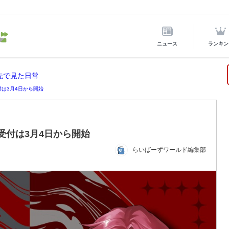
ニュース
ランキン
先で見た日常
付は3月4日から開始
約受付は3月4日から開始
らいばーずワールド編集部