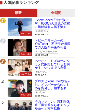
人気記事ランキング
最新
全期間
IShowSpeed「空に飛ぶ
1
ぞ」6000万人達成の直後
に風船破裂→落下流血
6000万人
YouTube
2026.08.02
ヘビースモーカーの
2
YouTuber、不摂生が原因
での入院＆手術を報告
ヘビースモーカー
YouTube
2026.07.28
あやなん、しばゆーの今
3
カノに嫉妬していると明
かす「いつまでも自分の
ものみたいに…」
あやなん
YouTube
2026.08.01
プロスピYouTuberやちゃ
4
お。メンバーからのいじ
めを告発し、相手も名指
しで批判
いじめ
YouTube
2026.08.01
全力マンキン、無期限休
5
止「風俗系からギャンブ
ル系へ」方向転換