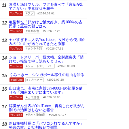
素潜り漁師マサル、フグを食べて「言葉が出
11
てこない」中毒症状を報告
YouTube
フグ
2026.08.01
亀梨和也「卵かけご飯大好き」築100年の古
12
民家で至福の朝ごはん
YouTube
亀梨和也
2026.07.26
ヤバすぎる…人気YouTuber、女性から使用済
13
みの〇〇〇が送られてきたと激怒
YouTube
タケヤキ翔
2026.07.31
ショートスリーパー堀大輔、全財産喪失「情
14
けない報告で申し訳ありません」
YouTube
ショートスリーパー
2026.08.03
くみっきー、シンガポール移住の理由を語る
15
YouTube
くみっきー
2026.07.28
山口達也、湘南に家賃3万4000円の部屋を借
16
りる「湘南エリアに来ています」
YouTube
山口達也
2026.08.03
膵臓がん公表のYouTuber、再発したが抗がん
17
剤での治療はしないと報告
YouTube
抗がん剤治療
2026.07.27
新日棚橋社長に「パソコン打てるんですか」
18
発言の前川D 批判殺到で謝罪