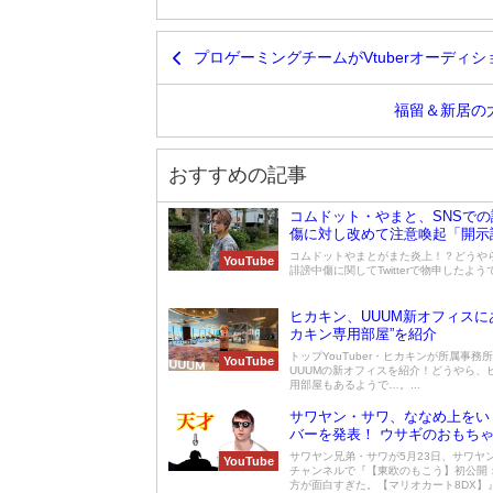
プロゲーミングチームがVtuberオーディ
福留＆新居の
おすすめの記事
コムドット・やまと、SNSでの
傷に対し改めて注意喚起「開示
得た300万円で…」
コムドットやまとがまた炎上！？どうや
YouTube
誹謗中傷に関してTwitterで物申したようで
ヒカキン、UUUM新オフィスに
カキン専用部屋”を紹介
トップYouTuber・ヒカキンが所属事務
YouTube
UUUMの新オフィスを紹介！どうやら、
用部屋もあるようで…。...
サワヤン・サワ、ななめ上をい
バーを発表！ ウサギのおもち
会えてよかった純粋に」
サワヤン兄弟・サワが5月23日、サワヤ
YouTube
チャンネルで『【東欧のもこう】初公開
方が面白すぎた。【マリオカート8DX】』と