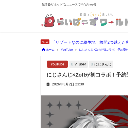
配信者の“ホット”なニュースで“今”がわかる！
「リゾートなのに紛争地」検問2つ越えた
ホーム
YouTube
にじさんじ×Zoffが初コラボ！予約受
VTuber
にじさんじ
YouTube
にじさんじ×Zoffが初コラボ！予
2026年3月2日 23:30