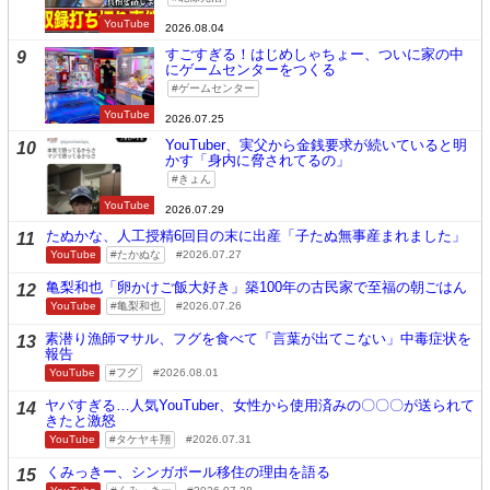
YouTube
2026.08.04
すごすぎる！はじめしゃちょー、ついに家の中
9
にゲームセンターをつくる
ゲームセンター
YouTube
2026.07.25
YouTuber、実父から金銭要求が続いていると明
10
かす「身内に脅されてるの」
きょん
YouTube
2026.07.29
たぬかな、人工授精6回目の末に出産「子たぬ無事産まれました」
11
YouTube
たかぬな
2026.07.27
亀梨和也「卵かけご飯大好き」築100年の古民家で至福の朝ごはん
12
YouTube
亀梨和也
2026.07.26
素潜り漁師マサル、フグを食べて「言葉が出てこない」中毒症状を
13
報告
YouTube
フグ
2026.08.01
ヤバすぎる…人気YouTuber、女性から使用済みの〇〇〇が送られて
14
きたと激怒
YouTube
タケヤキ翔
2026.07.31
くみっきー、シンガポール移住の理由を語る
15