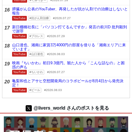
YouTube
くみっきー
2026.07.28
膵臓がん公表のYouTuber、再発したが抗がん剤での治療はしないと
16
報告
YouTube
抗がん剤治療
2026.07.27
新日棚橋社長に「パソコン打てるんですか」発言の前川D 批判殺到
17
で謝罪
YouTube
プロレス
2026.07.29
山口達也、湘南に家賃3万4000円の部屋を借りる「湘南エリアに来
18
ています」
YouTube
山口達也
2026.08.03
映画『ちいかわ』初日9.3億円。観た人から「こんな話なの」と困
19
惑の声も
YouTube
ちいかわ
2026.07.27
亀梨和也とアサヒ空想開発局のコラボビールが8月4日から発売決
20
定！
YouTube
ビール
2026.08.03
@livers_world さんのポストを見る