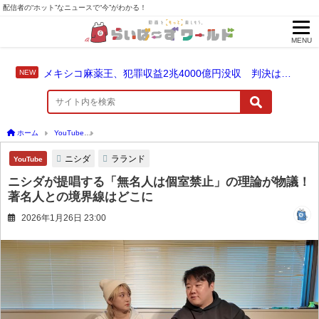
配信者の“ホット”なニュースで“今”がわかる！
MENU
メキシコ麻薬王、犯罪収益2兆4000億円没収 判決は仮釈放なしの終身刑に！
ホーム
YouTube
ニシダが提唱する「無名人は個室禁止」の理論が物議！著名人との
ニシダ
ラランド
YouTube
ニシダが提唱する「無名人は個室禁止」の理論が物議！
著名人との境界線はどこに
2026年1月26日 23:00