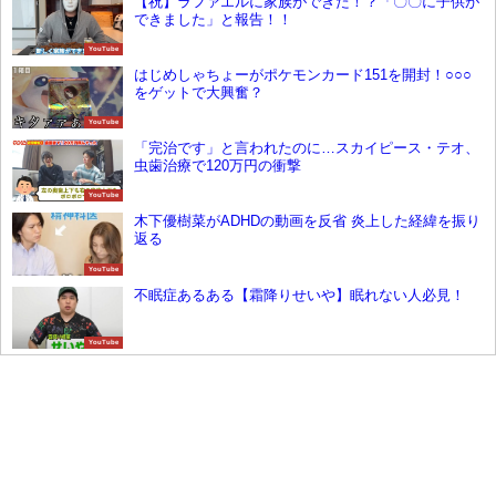
【祝】ラファエルに家族ができた！？「〇〇に子供が
できました」と報告！！
YouTube
はじめしゃちょーがポケモンカード151を開封！○○○
をゲットで大興奮？
YouTube
「完治です」と言われたのに…スカイピース・テオ、
虫歯治療で120万円の衝撃
YouTube
木下優樹菜がADHDの動画を反省 炎上した経緯を振り
返る
YouTube
不眠症あるある【霜降りせいや】眠れない人必見！
YouTube