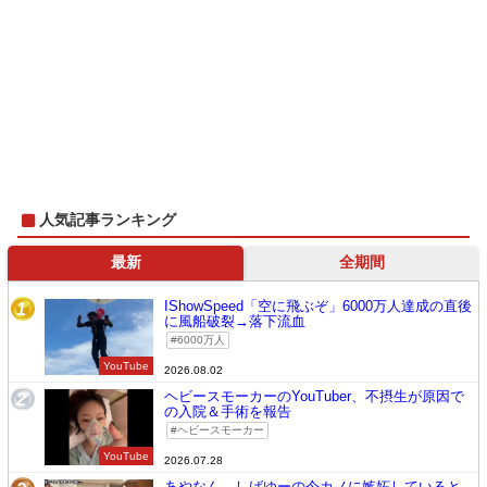
人気記事ランキング
最新
全期間
IShowSpeed「空に飛ぶぞ」6000万人達成の直後
1
に風船破裂→落下流血
6000万人
YouTube
2026.08.02
ヘビースモーカーのYouTuber、不摂生が原因で
2
の入院＆手術を報告
ヘビースモーカー
YouTube
2026.07.28
あやなん、しばゆーの今カノに嫉妬していると