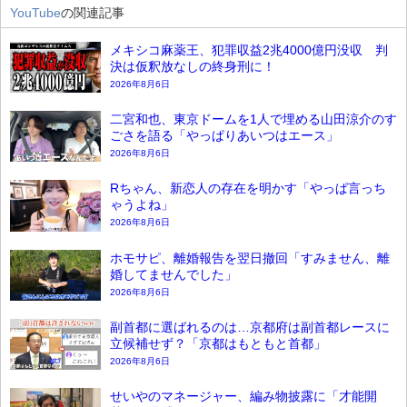
YouTube
の関連記事
メキシコ麻薬王、犯罪収益2兆4000億円没収 判
決は仮釈放なしの終身刑に！
2026年8月6日
二宮和也、東京ドームを1人で埋める山田涼介のす
ごさを語る「やっぱりあいつはエース」
2026年8月6日
Rちゃん、新恋人の存在を明かす「やっぱ言っち
ゃうよね」
2026年8月6日
ホモサピ、離婚報告を翌日撤回「すみません、離
婚してませんでした」
2026年8月6日
副首都に選ばれるのは…京都府は副首都レースに
立候補せず？「京都はもともと首都」
2026年8月6日
せいやのマネージャー、編み物披露に「才能開