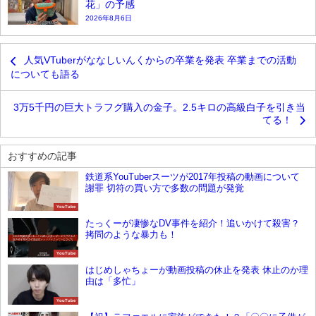
花」の予感
2026年8月6日
人気VTuberがななしいんくからの卒業を発表 卒業までの活動
についても語る
3万5千円の巨大トラフグ購入の金子。2.5キロの高級白子を引き当
てる！
おすすめの記事
鉄道系YouTuberスーツが2017年投稿の動画について
謝罪 切符の買い方で多数の問題が発覚
YouTube
たっくーが凄惨なDV事件を紹介！追いかけて殺害？
拷問のような暴力も！
YouTube
はじめしゃちょーが動画投稿の休止を発表 休止のか理
由は「多忙」
YouTube