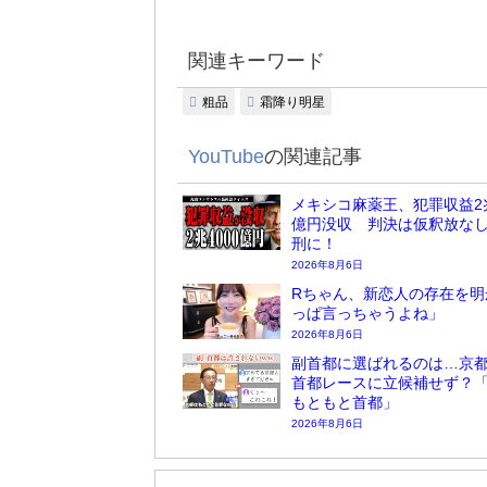
関連キーワード
粗品
霜降り明星
YouTube
の関連記事
メキシコ麻薬王、犯罪収益2兆
億円没収 判決は仮釈放な
刑に！
2026年8月6日
Rちゃん、新恋人の存在を明
っぱ言っちゃうよね」
2026年8月6日
副首都に選ばれるのは…京
首都レースに立候補せず？
もともと首都」
2026年8月6日