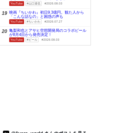
YouTube
山口達也
2026.08.03
映画『ちいかわ』初日9.3億円。観た人から
19
「こんな話なの」と困惑の声も
YouTube
ちいかわ
2026.07.27
亀梨和也とアサヒ空想開発局のコラボビール
20
が8月4日から発売決定！
YouTube
ビール
2026.08.03