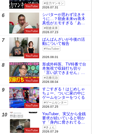
全力マンキン
YouTube
2026.07.31
シバターが思わず泣きそ
6
うに…？朝倉未来vs青木
真也がエモすぎる「あの
時の桜庭和志は今の青木
朝倉未来
真也」
YouTube
2026.07.23
ばんばんざいが今後の活
7
動について報告
YouTuber
YouTube
2026.08.01
形成外科医、TV特番で台
8
本無視で収録打ち切り
「言い訳できません」と
謝罪
北條元治
YouTube
2026.08.04
すごすぎる！はじめしゃ
9
ちょー、ついに家の中に
ゲームセンターをつくる
ゲームセンター
YouTube
2026.07.25
YouTuber、実父から金銭
10
要求が続いていると明か
す「身内に脅されてる
の」
きょん
YouTube
2026.07.29