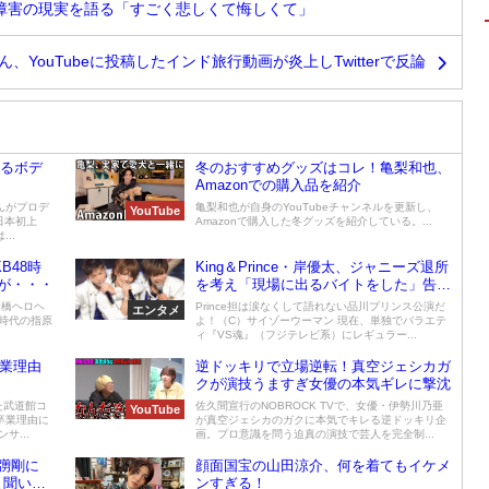
神経障害の現実を語る「すごく悲しくて悔しくて」
、YouTubeに投稿したインド旅行動画が炎上しTwitterで反論
けるボデ
冬のおすすめグッズはコレ！亀梨和也、
Amazonでの購入品を紹介
ゃんがプロデ
亀梨和也が自身のYouTubeチャンネルを更新し、
YouTube
日本初上
Amazonで購入した冬グッズを紹介している。...
..
B48時
King＆Prince・岸優太、ジャニーズ退所
が・・・
を考え「現場に出るバイトをした」告白
にファン「Princeが干されていた時期
新橋ヘロヘ
Prince担は涙なくして語れない品川プリンス公演だ
エンタメ
か」と衝撃
8時代の指原
よ！（C）サイゾーウーマン 現在、単独でバラエテ
ィ『VS魂』（フジテレビ系）にレギュラー...
卒業理由
逆ドッキリで立場逆転！真空ジェシカガ
」
クが演技うますぎ女優の本気ギレに撃沈
た武道館コ
佐久間宣行のNOBROCK TVで、女優・伊勢川乃亜
YouTube
卒業理由に
が真空ジェシカのガクに本気でキレる逆ドッキリ企
サ...
画。プロ意識を問う迫真の演技で芸人を完全制...
彅剛に
顔面国宝の山田涼介、何を着てもイケメ
と聞いて
ンすぎる！