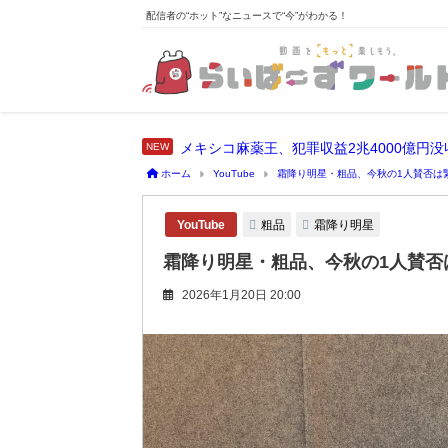
配信者の“ホット”なニュースで“今”がわかる！
メキシコ麻薬王、犯罪収益2兆4000億円
ホーム
YouTube
霜降り明星・粗品、今秋の1人賛否は
粗品
霜降り明星
YouTube
霜降り明星・粗品、今秋の1人賛否
2026年1月20日 20:00