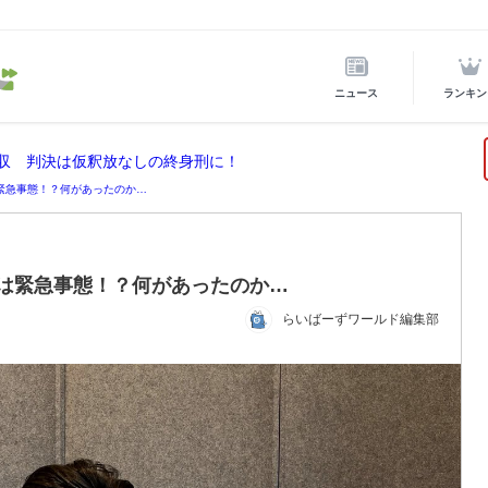
ニュース
ランキン
没収 判決は仮釈放なしの終身刑に！
緊急事態！？何があったのか…
は緊急事態！？何があったのか…
らいばーずワールド編集部