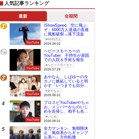
人気記事ランキング
最新
全期間
IShowSpeed「空に飛ぶ
1
ぞ」6000万人達成の直後
に風船破裂→落下流血
6000万人
YouTube
2026.08.02
ヘビースモーカーの
2
YouTuber、不摂生が原因
での入院＆手術を報告
ヘビースモーカー
YouTube
2026.07.28
あやなん、しばゆーの今
3
カノに嫉妬していると明
かす「いつまでも自分の
ものみたいに…」
あやなん
YouTube
2026.08.01
プロスピYouTuberやちゃ
4
お。メンバーからのいじ
めを告発し、相手も名指
しで批判
いじめ
YouTube
2026.08.01
全力マンキン、無期限休
5
止「風俗系からギャンブ
ル系へ」方向転換