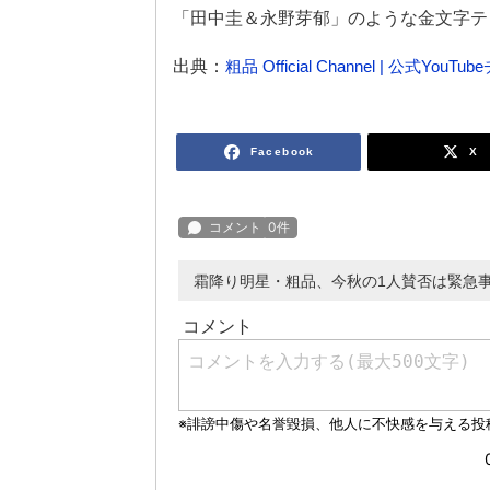
「田中圭＆永野芽郁」のような金文字テ
出典：
粗品 Official Channel | 公式YouT
Facebook
X
霜降り明星・粗品、今秋の1人賛否は緊急