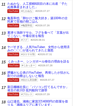
たぬかな、人工授精6回目の末に出産「子た
11
ぬ無事産まれました」
YouTube
たかぬな
2026.07.27
亀梨和也「卵かけご飯大好き」築100年の古
12
民家で至福の朝ごはん
YouTube
亀梨和也
2026.07.26
素潜り漁師マサル、フグを食べて「言葉が出
13
てこない」中毒症状を報告
YouTube
フグ
2026.08.01
ヤバすぎる…人気YouTuber、女性から使用済
14
みの〇〇〇が送られてきたと激怒
YouTube
タケヤキ翔
2026.07.31
くみっきー、シンガポール移住の理由を語る
15
YouTube
くみっきー
2026.07.28
膵臓がん公表のYouTuber、再発したが抗がん
16
剤での治療はしないと報告
YouTube
抗がん剤治療
2026.07.27
新日棚橋社長に「パソコン打てるんですか」
17
発言の前川D 批判殺到で謝罪
YouTube
プロレス
2026.07.29
山口達也、湘南に家賃3万4000円の部屋を借
18
りる「湘南エリアに来ています」