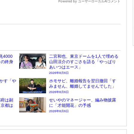
4000
二宮和也、東京ドームを1人で埋める
しの終身
山田涼介のすごさを語る「やっぱり
あいつはエース」
2026年8月6日
かす「や
ホモサピ、離婚報告を翌日撤回「す
みません、離婚してませんでした」
2026年8月6日
都府は副
せいやのマネージャー、編み物披露
「京都は
に「才能開花」の予感
2026年8月6日