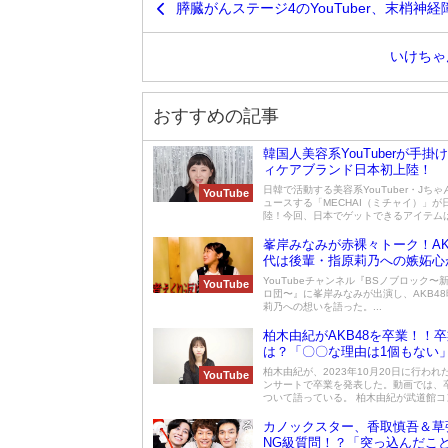
膵臓がんステージ4のYouTuber、末梢
いけちゃん
おすすめの記事
韓国人美容系YouTuberが手掛
ィケアブランド日本初上陸！
日韓で活動する美容系YouTuber・Jち
YouTube
ュースする「MECHAI（ミチャイ）」が
陸！今回、日本でゲットできるアイテムは.
峯岸みなみが赤裸々トーク！AK
代は後輩・指原莉乃への嫉妬心
YouTubeチャンネル『BSノブロック〜
YouTube
ロ団〜』に峯岸みなみが出演し、AKB4
莉乃への想いを語った。...
柏木由紀がAKB48を卒業！！
は？「〇〇な理由は1個もない
柏木由紀が、2023年10月20日に行われ
YouTube
ンサートで卒業を発表した。動画では、
ついて語っている。 柏木由紀が武道館コン
カノックスター、香取慎吾＆草
NG級質問！？「突っ込んだこ