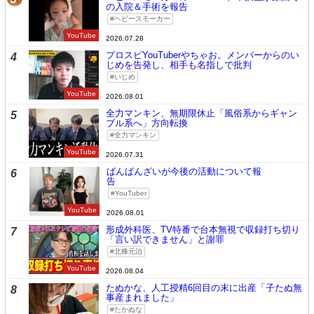
の入院＆手術を報告
ヘビースモーカー
YouTube
2026.07.28
プロスピYouTuberやちゃお。メンバーからのい
4
じめを告発し、相手も名指しで批判
いじめ
YouTube
2026.08.01
全力マンキン、無期限休止「風俗系からギャン
5
ブル系へ」方向転換
全力マンキン
YouTube
2026.07.31
ばんばんざいが今後の活動について報
6
告
YouTuber
YouTube
2026.08.01
形成外科医、TV特番で台本無視で収録打ち切り
7
「言い訳できません」と謝罪
北條元治
YouTube
2026.08.04
たぬかな、人工授精6回目の末に出産「子たぬ無
8
事産まれました」
たかぬな