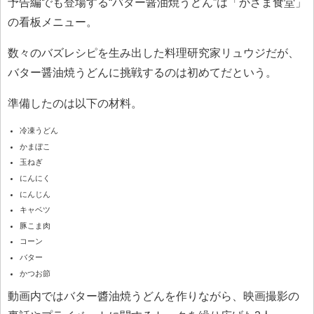
予告編でも登場する“バター醤油焼うどん”は「かざま食堂」
の看板メニュー。
数々のバズレシピを生み出した料理研究家リュウジだが、
バター醤油焼うどんに挑戦するのは初めてだという。
準備したのは以下の材料。
冷凍うどん
かまぼこ
玉ねぎ
にんにく
にんじん
キャベツ
豚こま肉
コーン
バター
かつお節
動画内ではバター醬油焼うどんを作りながら、映画撮影の