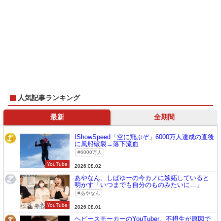
人気記事ランキング
最新
全期間
IShowSpeed「空に飛ぶぞ」6000万人達成の直後
1
に風船破裂→落下流血
6000万人
YouTube
2026.08.02
あやなん、しばゆーの今カノに嫉妬していると
2
明かす「いつまでも自分のものみたいに…」
あやなん
YouTube
2026.08.01
ヘビースモーカーのYouTuber、不摂生が原因で
3