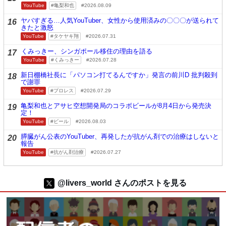
YouTube
亀梨和也
2026.08.09
ヤバすぎる…人気YouTuber、女性から使用済みの〇〇〇が送られて
16
きたと激怒
YouTube
タケヤキ翔
2026.07.31
くみっきー、シンガポール移住の理由を語る
17
YouTube
くみっきー
2026.07.28
新日棚橋社長に「パソコン打てるんですか」発言の前川D 批判殺到
18
で謝罪
YouTube
プロレス
2026.07.29
亀梨和也とアサヒ空想開発局のコラボビールが8月4日から発売決
19
定！
YouTube
ビール
2026.08.03
膵臓がん公表のYouTuber、再発したが抗がん剤での治療はしないと
20
報告
YouTube
抗がん剤治療
2026.07.27
@livers_world さんのポストを見る