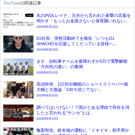
YouTube
の関連記事
丸の内OLレイナ、元夫から言われた衝撃の言葉を
明かす「もっとお金渡さないと保育園いれない」
2026年8月10日
DJ社長、突然活動終了を報告「いつもDJ
SHACHOを応援してくだっている皆様へ」
2026年8月10日
まさ、自転車チームを復帰わずか5日で電撃解散
「方向性の違い」の裏側
2026年8月10日
高須幹弥、1日30分睡眠のショートスリーパー堀
大輔と大激論「100％信じてない」
2026年8月10日
調べてはいけない！？国がとある理由で存在を消
したと言われる“サンカ”とは
2026年8月10日
亀梨和也、鈴木福の運転に「ドキドキ」助手席か