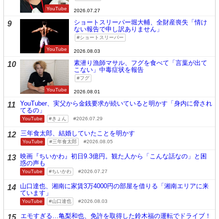
YouTube
2026.07.27
ショートスリーパー堀大輔、全財産喪失「情け
9
ない報告で申し訳ありません」
ショートスリーパー
YouTube
2026.08.03
素潜り漁師マサル、フグを食べて「言葉が出て
10
こない」中毒症状を報告
フグ
YouTube
2026.08.01
YouTuber、実父から金銭要求が続いていると明かす「身内に脅され
11
てるの」
YouTube
きょん
2026.07.29
三年食太郎、結婚していたことを明かす
12
YouTube
三年食太郎
2026.08.05
映画『ちいかわ』初日9.3億円。観た人から「こんな話なの」と困
13
惑の声も
YouTube
ちいかわ
2026.07.27
山口達也、湘南に家賃3万4000円の部屋を借りる「湘南エリアに来
14
ています」
YouTube
山口達也
2026.08.03
エモすぎる…亀梨和也、免許を取得した鈴木福の運転でドライブ！
15