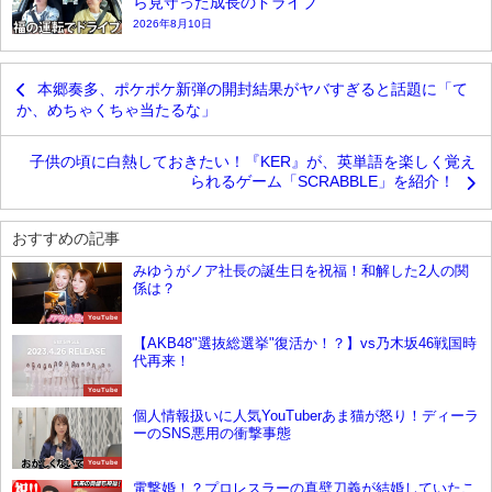
ら見守った成長のドライブ
2026年8月10日
本郷奏多、ポケポケ新弾の開封結果がヤバすぎると話題に「て
か、めちゃくちゃ当たるな」
子供の頃に白熱しておきたい！『KER』が、英単語を楽しく覚え
られるゲーム「SCRABBLE」を紹介！
おすすめの記事
みゆうがノア社長の誕生日を祝福！和解した2人の関
係は？
YouTube
【AKB48"選抜総選挙"復活か！？】vs乃木坂46戦国時
代再来！
YouTube
個人情報扱いに人気YouTuberあま猫が怒り！ディーラ
ーのSNS悪用の衝撃事態
YouTube
電撃婚！？プロレスラーの真壁刀義が結婚していたこ