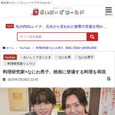
配信者の“ホット”なニュースで“今”がわかる！
MENU
丸の内OLレイナ、元夫から言われた衝撃の言葉を明かす「もっとお金渡さないと保育園いれない」
ホーム
YouTube
料理研究家×なにわ男子、映画に登場する料理を再現
おいしくて泣くとき
なにわ男
なにわ男子
YouTube
料理研究家リュウジ
料理研究家×なにわ男子、映画に登場する料理を再現
2025年3月28日 23:45