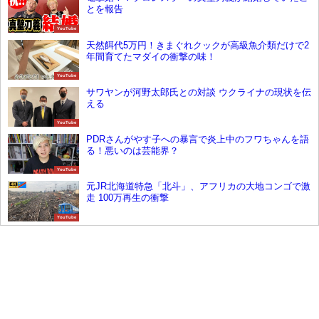
とを報告
YouTube
天然餌代5万円！きまぐれクックが高級魚介類だけで2
年間育てたマダイの衝撃の味！
YouTube
サワヤンが河野太郎氏との対談 ウクライナの現状を伝
える
YouTube
PDRさんがやす子への暴言で炎上中のフワちゃんを語
る！悪いのは芸能界？
YouTube
元JR北海道特急「北斗」、アフリカの大地コンゴで激
走 100万再生の衝撃
YouTube