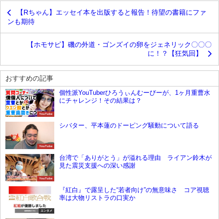
【Rちゃん】エッセイ本を出版すると報告！待望の書籍にファ
ンも期待
【ホモサピ】磯の外道・ゴンズイの卵をジェネリック〇〇〇
に！？【狂気回】
おすすめの記事
個性派YouTuberひろうぃんむーびーが、1ヶ月重曹水
にチャレンジ！その結果は？
YouTube
シバター、平本蓮のドーピング騒動について語る
YouTube
台湾で「ありがとう」が溢れる理由 ライアン鈴木が
見た震災支援への深い感謝
YouTube
『紅白』で露呈した“若者向け”の無意味さ コア視聴
率は大物リストラの口実か
エンタメ