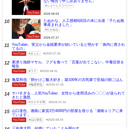
ない報告で申し訳ありません」
ショートスリーパー
YouTube
2026.08.03
たぬかな、人工授精6回目の末に出産「子たぬ無
10
事産まれました」
たかぬな
YouTube
2026.07.27
YouTuber、実父から金銭要求が続いていると明かす「身内に脅され
11
てるの」
YouTube
きょん
2026.07.29
素潜り漁師マサル、フグを食べて「言葉が出てこない」中毒症状を
12
報告
YouTube
フグ
2026.08.01
亀梨和也「卵かけご飯大好き」築100年の古民家で至福の朝ごはん
13
YouTube
亀梨和也
2026.07.26
ヤバすぎる…人気YouTuber、女性から使用済みの〇〇〇が送られて
14
きたと激怒
YouTube
タケヤキ翔
2026.07.31
山口達也、湘南に家賃3万4000円の部屋を借りる「湘南エリアに来
15
ています」
YouTube
山口達也
2026.08.03
三年食太郎、結婚していたことを明かす