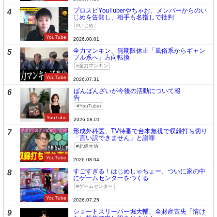
プロスピYouTuberやちゃお。メンバーからのい
4
じめを告発し、相手も名指しで批判
いじめ
YouTube
2026.08.01
全力マンキン、無期限休止「風俗系からギャン
5
ブル系へ」方向転換
全力マンキン
YouTube
2026.07.31
ばんばんざいが今後の活動について報
6
告
YouTuber
YouTube
2026.08.01
形成外科医、TV特番で台本無視で収録打ち切り
7
「言い訳できません」と謝罪
北條元治
YouTube
2026.08.04
すごすぎる！はじめしゃちょー、ついに家の中
8
にゲームセンターをつくる
ゲームセンター
YouTube
2026.07.25
ショートスリーパー堀大輔、全財産喪失「情け
9