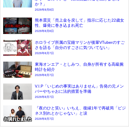
か？」
2026年8月8日
熊本震災「売上金を戻して」指示に応じた22歳女
性、爆発に巻き込まれ死亡
2026年8月8日
ホロライブ所属の宝鐘マリンが後輩VTuberのすご
さを語る「自分のすごさに気づいてない」
2026年8月7日
東海オンエア・としみつ、自身が所有する高級腕
時計を紹介
2026年8月7日
V.I.P「いじめの事実はありません」告発の元メン
バーやちゃおに法的措置を準備
2026年8月7日
『夜のひと笑い』いちえ、復縁1年で再破局「ビジ
ネス別れとかじゃない」と涙
2026年8月7日