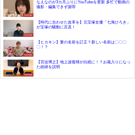
なえなのが3カ月ぶりにYouTubeを更新 多忙で動画の
撮影・編集できず謝罪
YouTube
【時代に合わせた改革を】元宝塚女優「七海ひろき」
が宝塚の騒動に言及！
YouTube
【ヒカキン】妻の名前を訂正？新しい名前は〇〇〇
〇！？
YouTube
【宮迫博之】地上波復帰が白紙に！？お蔵入りになっ
た経緯を説明
YouTube