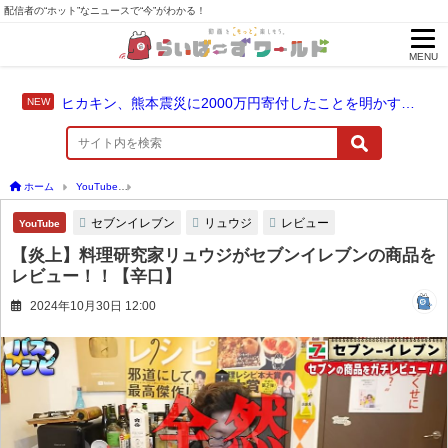
配信者の“ホット”なニュースで“今”がわかる！
MENU
ヒカキン、熊本震災に2000万円寄付したことを明かす「ヒカキンと一緒に支援の輪を広げませんか？」
ホーム
YouTube
【炎上】料理研究家リュウジがセブンイレブンの商品をレビュー！
セブンイレブン
リュウジ
レビュー
YouTube
【炎上】料理研究家リュウジがセブンイレブンの商品を
レビュー！！【辛口】
2024年10月30日 12:00