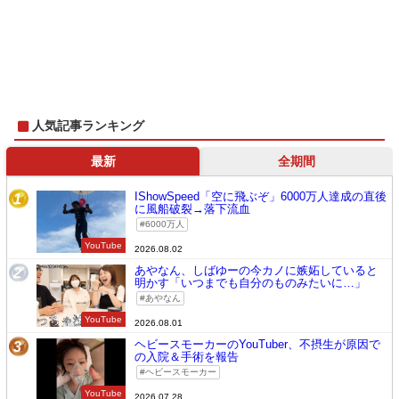
人気記事ランキング
最新
全期間
IShowSpeed「空に飛ぶぞ」6000万人達成の直後
1
に風船破裂→落下流血
6000万人
YouTube
2026.08.02
あやなん、しばゆーの今カノに嫉妬していると
2
明かす「いつまでも自分のものみたいに…」
あやなん
YouTube
2026.08.01
ヘビースモーカーのYouTuber、不摂生が原因で
3
の入院＆手術を報告
ヘビースモーカー
YouTube
2026.07.28