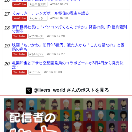
16
YouTube
三年食太郎
2026.08.05
くみっきー、シンガポール移住の理由を語る
17
YouTube
くみっきー
2026.07.28
新日棚橋社長に「パソコン打てるんですか」発言の前川D 批判殺到
18
で謝罪
YouTube
プロレス
2026.07.29
映画『ちいかわ』初日9.3億円。観た人から「こんな話なの」と困
19
惑の声も
YouTube
ちいかわ
2026.07.27
亀梨和也とアサヒ空想開発局のコラボビールが8月4日から発売決
20
定！
YouTube
ビール
2026.08.03
@livers_world さんのポストを見る