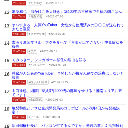
YouTube
たかぬな
2026.07.27
亀梨和也「卵かけご飯大好き」築100年の古民家で至福の朝ごはん
12
YouTube
亀梨和也
2026.07.26
ヤバすぎる…人気YouTuber、女性から使用済みの〇〇〇が送られて
13
きたと激怒
YouTube
タケヤキ翔
2026.07.31
素潜り漁師マサル、フグを食べて「言葉が出てこない」中毒症状を
14
報告
YouTube
フグ
2026.08.01
くみっきー、シンガポール移住の理由を語る
15
YouTube
くみっきー
2026.07.28
膵臓がん公表のYouTuber、再発したが抗がん剤での治療はしないと
16
報告
YouTube
抗がん剤治療
2026.07.27
山口達也、湘南に家賃3万4000円の部屋を借りる「湘南エリアに来
17
ています」
YouTube
山口達也
2026.08.03
亀梨和也とアサヒ空想開発局のコラボビールが8月4日から発売決
18
定！
YouTube
ビール
2026.08.03
新日棚橋社長に「パソコン打てるんですか」発言の前川D 批判殺到
19