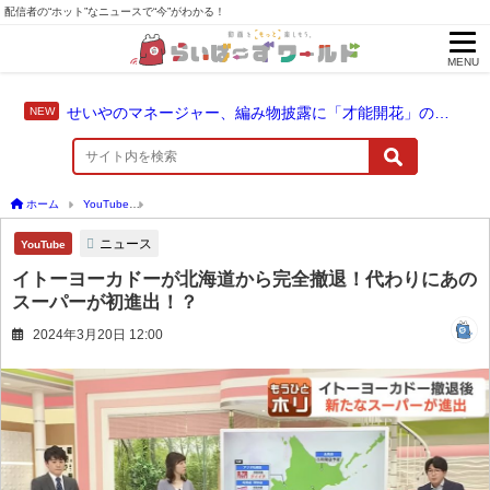
配信者の“ホット”なニュースで“今”がわかる！
MENU
せいやのマネージャー、編み物披露に「才能開花」の予感
ホーム
YouTube
イトーヨーカドーが北海道から完全撤退！代わりにあのスーパーが
ニュース
YouTube
イトーヨーカドーが北海道から完全撤退！代わりにあの
スーパーが初進出！？
2024年3月20日 12:00