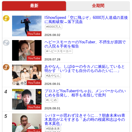
最新
全期間
IShowSpeed「空に飛ぶぞ」6000万人達成の直後
1
に風船破裂→落下流血
6000万人
YouTube
2026.08.02
ヘビースモーカーのYouTuber、不摂生が原因で
2
の入院＆手術を報告
ヘビースモーカー
YouTube
2026.07.28
あやなん、しばゆーの今カノに嫉妬していると
3
明かす「いつまでも自分のものみたいに…」
あやなん
YouTube
2026.08.01
プロスピYouTuberやちゃお。メンバーからのい
4
じめを告発し、相手も名指しで批判
いじめ
YouTube
2026.08.01
シバターが思わず泣きそうに…？朝倉未来vs青
5
木真也がエモすぎる「あの時の桜庭和志は今の
青木真也」
朝倉未来
YouTube