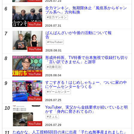
2026.07.23
全力マンキン、無期限休止「風俗系からギャン
6
ブル系へ」方向転換
全力マンキン
YouTube
2026.07.31
ばんばんざいが今後の活動について報
7
告
YouTuber
YouTube
2026.08.01
形成外科医、TV特番で台本無視で収録打ち切り
8
「言い訳できません」と謝罪
北條元治
YouTube
2026.08.04
すごすぎる！はじめしゃちょー、ついに家の中
9
にゲームセンターをつくる
ゲームセンター
YouTube
2026.07.25
YouTuber、実父から金銭要求が続いていると明
10
かす「身内に脅されてるの」
きょん
YouTube
2026.07.29
たぬかな、人工授精6回目の末に出産「子たぬ無事産まれました」
11