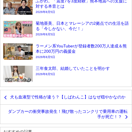
ふかわ。「震度7を3度経験」熊本地震への支援に
対する本音とは
2026年8月5日
菊地亜美、日本とマレーシアの2拠点での生活を語
る「今しかない、今だ！」
2026年8月5日
ラーメン系YouTuberが登録者数200万人達成＆熊
本に200万円の義援金
2026年8月5日
三年食太郎、結婚していたことを明かす
2026年8月5日
犬も血液型で性格が違う？【しばわんこ】はなぜ穏やかなのか
ダンプカーの衝突事故発生！飛び散ったコンクリで乗用車の運転
手が死亡！？
おすすめの記事