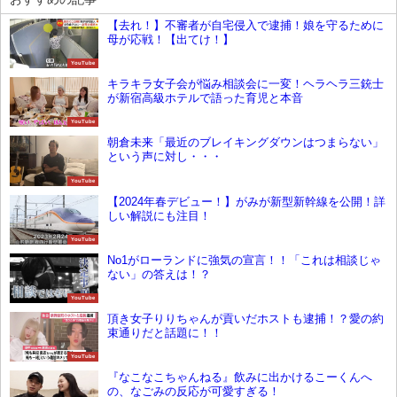
【去れ！】不審者が自宅侵入で逮捕！娘を守るために
母が応戦！【出てけ！】
YouTube
キラキラ女子会が悩み相談会に一変！ヘラヘラ三銃士
が新宿高級ホテルで語った育児と本音
YouTube
朝倉未来「最近のブレイキングダウンはつまらない」
という声に対し・・・
YouTube
【2024年春デビュー！】がみが新型新幹線を公開！詳
しい解説にも注目！
YouTube
No1がローランドに強気の宣言！！「これは相談じゃ
ない」の答えは！？
YouTube
頂き女子りりちゃんが貢いだホストも逮捕！？愛の約
束通りだと話題に！！
YouTube
『なこなこちゃんねる』飲みに出かけるこーくんへ
の、なごみの反応が可愛すぎる！