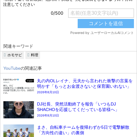
関連キーワード
ホモサピ
料理
YouTube
の関連記事
丸の内OLレイナ、元夫から言われた衝撃の言葉を
明かす「もっとお金渡さないと保育園いれない」
2026年8月10日
DJ社長、突然活動終了を報告「いつもDJ
SHACHOを応援してくだっている皆様へ」
2026年8月10日
まさ、自転車チームを復帰わずか5日で電撃解散
「方向性の違い」の裏側