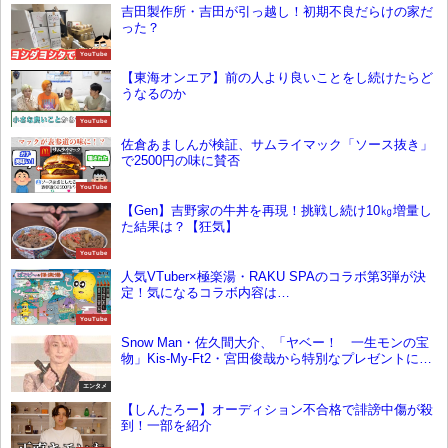
吉田製作所・吉田が引っ越し！初期不良だらけの家だ
った？
YouTube
【東海オンエア】前の人より良いことをし続けたらど
うなるのか
YouTube
佐倉あましんが検証、サムライマック「ソース抜き」
で2500円の味に賛否
YouTube
【Gen】吉野家の牛丼を再現！挑戦し続け10㎏増量し
た結果は？【狂気】
YouTube
人気VTuber×極楽湯・RAKU SPAのコラボ第3弾が決
定！気になるコラボ内容は…
YouTube
Snow Man・佐久間大介、「ヤベー！ 一生モンの宝
物」Kis-My-Ft2・宮田俊哉から特別なプレゼントに感
激
エンタメ
【しんたろー】オーディション不合格で誹謗中傷が殺
到！一部を紹介