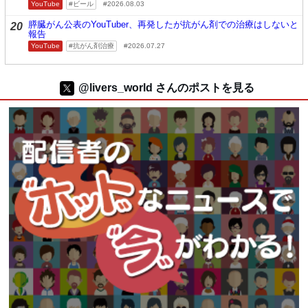
YouTube
ビール
2026.08.03
膵臓がん公表のYouTuber、再発したが抗がん剤での治療はしないと
20
報告
YouTube
抗がん剤治療
2026.07.27
@livers_world さんのポストを見る