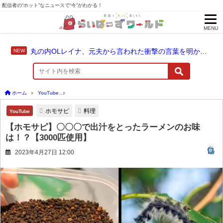
配信者の“ホット”なニュースで“今”がわかる！
MENU
丸の内OLレイナ、元夫から言われた衝撃の言葉を明かす「もっとお金渡さないと保育園いれない」
ホーム
YouTube
【ホモサピ】〇〇〇で出汁をとったラーメンのお味は！？【3000匹
ホモサピ
料理
YouTube
【ホモサピ】〇〇〇で出汁をとったラーメンのお味
は！？【3000匹使用】
2023年4月27日 12:00