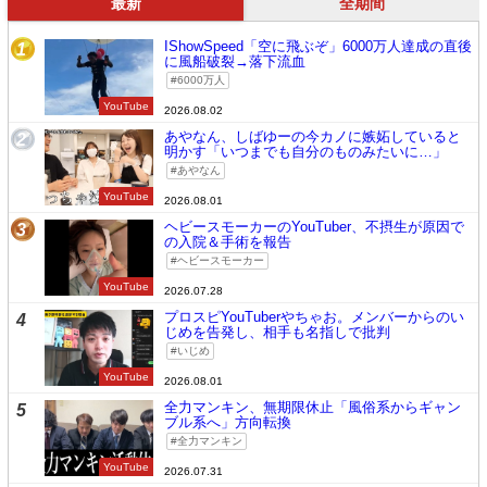
最新
全期間
IShowSpeed「空に飛ぶぞ」6000万人達成の直後
1
に風船破裂→落下流血
6000万人
YouTube
2026.08.02
あやなん、しばゆーの今カノに嫉妬していると
2
明かす「いつまでも自分のものみたいに…」
あやなん
YouTube
2026.08.01
ヘビースモーカーのYouTuber、不摂生が原因で
3
の入院＆手術を報告
ヘビースモーカー
YouTube
2026.07.28
プロスピYouTuberやちゃお。メンバーからのい
4
じめを告発し、相手も名指しで批判
いじめ
YouTube
2026.08.01
全力マンキン、無期限休止「風俗系からギャン
5
ブル系へ」方向転換
全力マンキン
YouTube
2026.07.31