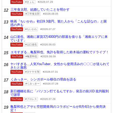
YouTube
きょん
2026.07.29
三年食太郎、結婚していたことを明かす
12
YouTube
三年食太郎
2026.08.05
映画『ちいかわ』初日9.3億円。観た人から「こんな話なの」と困
13
惑の声も
YouTube
ちいかわ
2026.07.27
山口達也、湘南に家賃3万4000円の部屋を借りる「湘南エリアに来
14
ています」
YouTube
山口達也
2026.08.03
エモすぎる…亀梨和也、免許を取得した鈴木福の運転でドライブ！
15
YouTube
亀梨和也
2026.08.09
ヤバすぎる…人気YouTuber、女性から使用済みの〇〇〇が送られて
16
きたと激怒
YouTube
タケヤキ翔
2026.07.31
くみっきー、シンガポール移住の理由を語る
17
YouTube
くみっきー
2026.07.28
新日棚橋社長に「パソコン打てるんですか」発言の前川D 批判殺到
18
で謝罪
YouTube
プロレス
2026.07.29
亀梨和也とアサヒ空想開発局のコラボビールが8月4日から発売決
19
定！