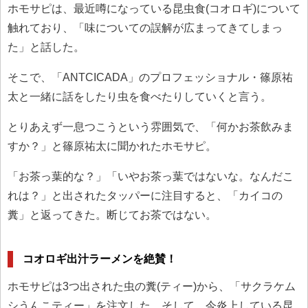
ホモサピは、最近噂になっている昆虫食(コオロギ)について
触れており、「味についての誤解が広まってきてしまっ
た」と話した。
そこで、「ANTCICADA」のプロフェッショナル・篠原祐
太と一緒に話をしたり虫を食べたりしていくと言う。
とりあえず一息つこうという雰囲気で、「何かお茶飲みま
すか？」と篠原祐太に聞かれたホモサピ。
「お茶っ葉的な？」「いやお茶っ葉ではないな。なんだこ
れは？」と出されたタッパーに注目すると、「カイコの
糞」と返ってきた。断じてお茶ではない。
コオロギ出汁ラーメンを絶賛！
ホモサピは3つ出された虫の糞(ティー)から、「サクラケム
シうんこティー」を注文した。そして、今炎上している昆