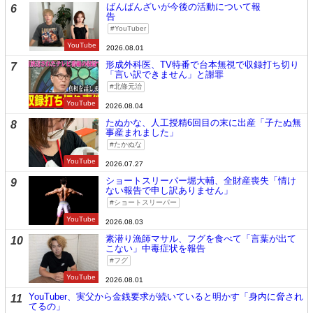
ばんばんざいが今後の活動について報
6
告
YouTuber
YouTube
2026.08.01
形成外科医、TV特番で台本無視で収録打ち切り
7
「言い訳できません」と謝罪
北條元治
YouTube
2026.08.04
たぬかな、人工授精6回目の末に出産「子たぬ無
8
事産まれました」
たかぬな
YouTube
2026.07.27
ショートスリーパー堀大輔、全財産喪失「情け
9
ない報告で申し訳ありません」
ショートスリーパー
YouTube
2026.08.03
素潜り漁師マサル、フグを食べて「言葉が出て
10
こない」中毒症状を報告
フグ
YouTube
2026.08.01
YouTuber、実父から金銭要求が続いていると明かす「身内に脅され
11
てるの」