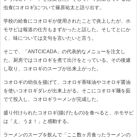
虫食(コオロギ)について篠原祐太と語り出す。
学校の給食にコオロギが使用されたことで炎上したが、ホ
モサピは報道の仕方もまずかったと話した。そしてとにか
く、味については文句を言いたいと言う。
そこで、「ANTCICADA」の代表的なメニューを注文し
た。厨房ではコオロギを煮て出汁をとっている。その後濾
し取り、コオロギのスープが出来上がった。
コオロギの幼虫を揚げて、コオロギ香味油やコオロギ醤油
を使いコオロギダレが出来上がる。そこにコオロギ麺を茹
でて投入し、コオロギラーメンが完成した。
盛り付けられたコオロギ(揚げたもの)を食べると、ホモサピ
は「え、うま！」と感動する。
ラーメンのスープを飲んで「ここ数ヶ月食ったラーメンの