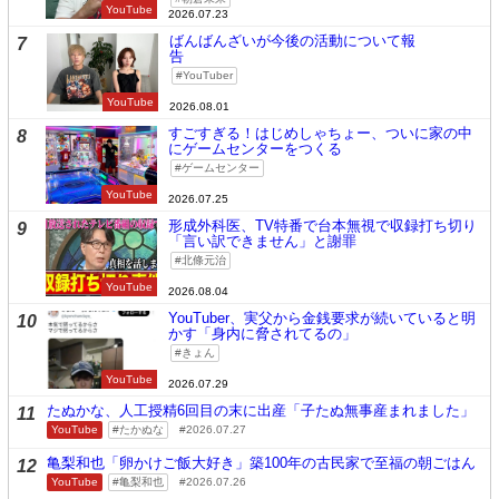
YouTube
2026.07.23
ばんばんざいが今後の活動について報
7
告
YouTuber
YouTube
2026.08.01
すごすぎる！はじめしゃちょー、ついに家の中
8
にゲームセンターをつくる
ゲームセンター
YouTube
2026.07.25
形成外科医、TV特番で台本無視で収録打ち切り
9
「言い訳できません」と謝罪
北條元治
YouTube
2026.08.04
YouTuber、実父から金銭要求が続いていると明
10
かす「身内に脅されてるの」
きょん
YouTube
2026.07.29
たぬかな、人工授精6回目の末に出産「子たぬ無事産まれました」
11
YouTube
たかぬな
2026.07.27
亀梨和也「卵かけご飯大好き」築100年の古民家で至福の朝ごはん
12
YouTube
亀梨和也
2026.07.26