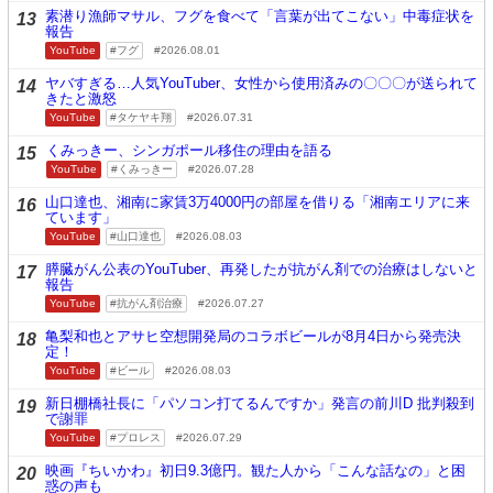
素潜り漁師マサル、フグを食べて「言葉が出てこない」中毒症状を
13
報告
YouTube
フグ
2026.08.01
ヤバすぎる…人気YouTuber、女性から使用済みの〇〇〇が送られて
14
きたと激怒
YouTube
タケヤキ翔
2026.07.31
くみっきー、シンガポール移住の理由を語る
15
YouTube
くみっきー
2026.07.28
山口達也、湘南に家賃3万4000円の部屋を借りる「湘南エリアに来
16
ています」
YouTube
山口達也
2026.08.03
膵臓がん公表のYouTuber、再発したが抗がん剤での治療はしないと
17
報告
YouTube
抗がん剤治療
2026.07.27
亀梨和也とアサヒ空想開発局のコラボビールが8月4日から発売決
18
定！
YouTube
ビール
2026.08.03
新日棚橋社長に「パソコン打てるんですか」発言の前川D 批判殺到
19
で謝罪
YouTube
プロレス
2026.07.29
映画『ちいかわ』初日9.3億円。観た人から「こんな話なの」と困
20
惑の声も