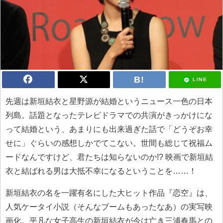
LINE
先週は新垣結衣と星野源が結婚というニュース一色の日本
列島。話題となったテレビドラマでの共演がきっかけにな
って結婚という、あまりにも出来過ぎた話で「どうぞお幸
せに」ぐらいの感想しかでてこない。世間も総じて祝福ム
ードなんですけど、君たちは知らないのか!? 映画で新垣結
衣と結ばれる男は大抵不幸になるということを……！
新垣結衣の名を一躍有名にした大ヒット作品『恋空』は、
人気ケータイ小説（そんなブームもあったなあ）の実写映
画化。平凡な女子高生の新垣結衣が今は亡き三浦春馬との