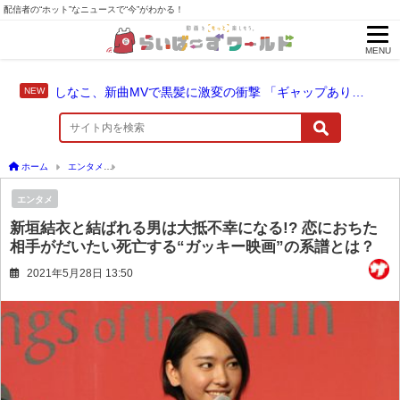
配信者の“ホット”なニュースで“今”がわかる！
MENU
しなこ、新曲MVで黒髪に激変の衝撃 「ギャップありすぎ」の声
ホーム
エンタメ
新垣結衣と結ばれる男は大抵不幸になる!? 恋におちた相手がだいたい
エンタメ
新垣結衣と結ばれる男は大抵不幸になる!? 恋におちた
相手がだいたい死亡する“ガッキー映画”の系譜とは？
2021年5月28日 13:50