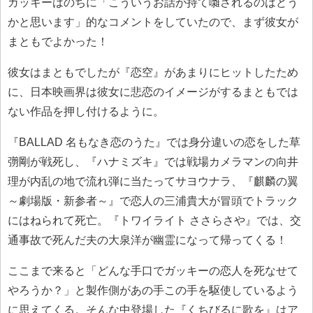
ガッキーはのちに「こういうお話が持て囃されるのはどう
かと思います」的なコメントをしていたので、まず彼女が
まともでよかった！
彼女はまともでしたが『恋空』があまりにヒットしたため
に、日本映画界は彼女に悲恋のイメージがするまともでは
ない作品を押し付けるように。
『BALLAD 名もなき恋のうた』では身分違いの恋をした草
彅剛が戦死し、『ハナミズキ』では戦場カメラマンの向井
理が内乱の地で流れ弾に当たってサヨウナラ、『麒麟の翼
～劇場版・新参者～』で恋人の三浦貴大が冒頭でトラック
にはねられて死亡。『トワイライト ささらさや』では、交
通事故で死んだ夫の大泉洋が幽霊になって帰ってくる！
ここまで来ると「どんな手口でガッキーの恋人を死なせて
やろうか？」と製作側があの手この手を駆使しているよう
に思えてくる。そんな中登場した『くちびるに歌を』はア