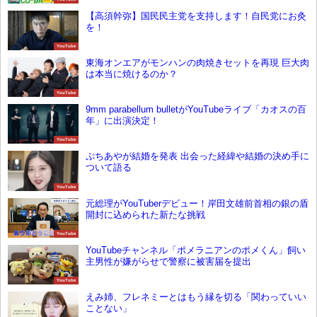
【高須幹弥】国民民主党を支持します！自民党にお灸
を！
YouTube
東海オンエアがモンハンの肉焼きセットを再現 巨大肉
は本当に焼けるのか？
YouTube
9mm parabellum bulletがYouTubeライブ「カオスの百
年」に出演決定！
YouTube
ぷちあやが結婚を発表 出会った経緯や結婚の決め手に
ついて語る
YouTube
元総理がYouTuberデビュー！岸田文雄前首相の銀の盾
開封に込められた新たな挑戦
YouTube
YouTubeチャンネル「ポメラニアンのポメくん」飼い
主男性が嫌がらせで警察に被害届を提出
YouTube
えみ姉、フレネミーとはもう縁を切る「関わっていい
ことない」