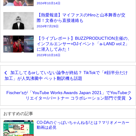
2024年10月14日
【熱愛報道】マイファスのHiroと山本舞香が交
際！文春から直接連絡も
2024年7月29日
【ライブレポート】BUZZPRODUCTION主催の、
インフルエンサー×DJイベント「a-LAND vol.2」
に潜入してみた！
2023年10月16日
加工してるorしていない論争が終結？ TikTokで「#顔半分だけ
加工」が人気沸騰中 ペット翻訳機も話題
Fischer'sが「YouTube Works Awards Japan 2021」でYouTubeク
リエイター/パートナー コラボレーション部門で受賞
おすすめの記事
CO-DAのぐっばいちゃんねる!とは？マリオメーカー
動画は必見
YouTube