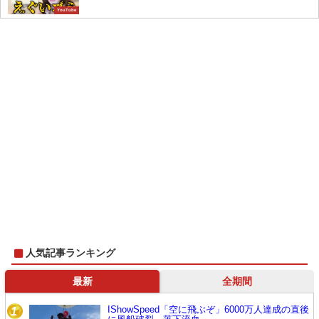
YouTube
人気記事ランキング
最新
全期間
IShowSpeed「空に飛ぶぞ」6000万人達成の直後
1