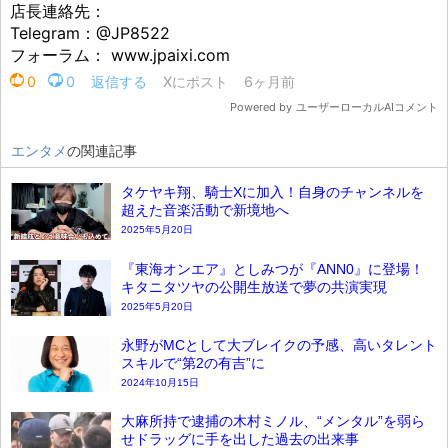
エンタメ
の関連記事
タケヤキ翔、騎士Xに加入！自身のチャンネルを
超えた音楽活動で新境地へ
2025年5月20日
『東海オンエア』としみつが『ANN0』に登場！
キタニタツヤの公開生放送で夢の共演実現
2025年5月20日
永野がMCとして大ブレイクの予感、高いタレント
スキルで“第2の有吉”に
2024年10月15日
大麻所持で逮捕の木村ミノル、“メンタル”を弱ら
せドラッグに手を出した過去の出来事