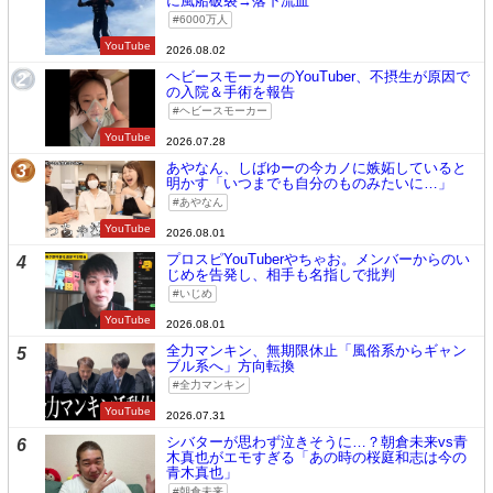
に風船破裂→落下流血
6000万人
YouTube
2026.08.02
ヘビースモーカーのYouTuber、不摂生が原因で
2
の入院＆手術を報告
ヘビースモーカー
YouTube
2026.07.28
あやなん、しばゆーの今カノに嫉妬していると
3
明かす「いつまでも自分のものみたいに…」
あやなん
YouTube
2026.08.01
プロスピYouTuberやちゃお。メンバーからのい
4
じめを告発し、相手も名指しで批判
いじめ
YouTube
2026.08.01
全力マンキン、無期限休止「風俗系からギャン
5
ブル系へ」方向転換
全力マンキン
YouTube
2026.07.31
シバターが思わず泣きそうに…？朝倉未来vs青
6
木真也がエモすぎる「あの時の桜庭和志は今の
青木真也」
朝倉未来