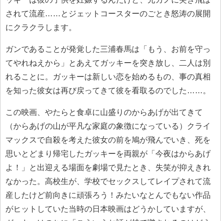
されて流産……とジェットコースターのごとき怒涛の展開
にクラクラします。
ガンであることが発覚した三浦春馬は「もう、お前を守っ
てやれねえから」とあえてガッキーを突き放し、二人は別
れることに。ガッキーは新しい恋を始めるもの、事の真相
を知った彼女は再び戻ってきて彼を看取るのでした……。
この映画、やたらと食卓に山盛りのからあげが出てきて
（からあげの山が平凡な家庭の象徴になっている）クライ
マックスで自殺を考えた彼女の前を鳩が飛んでいき、死を
思いとどまり帰宅したガッキーを両親が「今夜はからあげ
よ！」と出迎える場面を劇場で見たとき、失笑が抑えきれ
なかった。高校生が、学校でセックスしてレイプされて流
産したけど前向きに頑張ろう！みたいなとんでもない作品
がヒットしていた当時の日本映画はどうかしていますが、