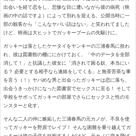
出会いを経て恋をし、悲惨な目に遭いながら彼の病死（映
画の中の話ですよ）によって別れを迎える。公開当時に一
部の観客から「こんなヤバい話はない」と笑われてました
けど、映画は大ヒットでガッキーブームの先駆けに。
ガッキーは落としたケータイをヤンキーの三浦春馬に拾わ
れ、彼は図書館の棚ににかけておく。「中のデータを全部
消して！」と抗議した彼女に「消されて困る奴、本当にい
る？ 必要とする相手なら連絡をしてくる」と無茶苦茶な事
を言う（！）ヤバめな男と出会ったガッキーは恋に落ち、
出会うきっかけになった図書室でセックスに至る！ そして
学校をサボってガッキーの部屋でさらにセックスと性のモ
ンスターと化す。
そんな二人の仲に嫉妬した三浦春馬の元カノが、不良を使
ってガッキーを野原でレイプ！ そんな困難を乗り越えてガ
ッキーは彼の子供を妊娠するんだけど、元カノに突き飛ば