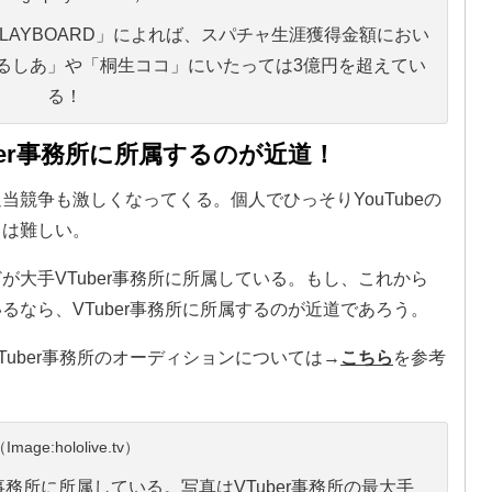
「PLAYBOARD」によれば、スパチャ生涯獲得金額におい
るしあ」や「桐生ココ」にいたっては3億円を超えてい
る！
uber事務所に所属するのが近道！
過当競争も激しくなってくる。個人でひっそりYouTubeの
とは難しい。
どが大手VTuber事務所に所属している。もし、これから
いるなら、VTuber事務所に所属するのが近道であろう。
Tuber事務所のオーディションについては→
こちら
を参考
Image:hololive.tv）
er事務所に所属している。写真はVTuber事務所の最大手