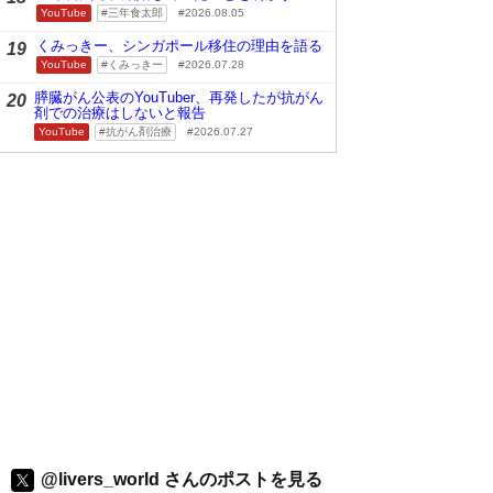
YouTube
三年食太郎
2026.08.05
くみっきー、シンガポール移住の理由を語る
19
YouTube
くみっきー
2026.07.28
膵臓がん公表のYouTuber、再発したが抗がん
20
剤での治療はしないと報告
YouTube
抗がん剤治療
2026.07.27
@livers_world さんのポストを見る