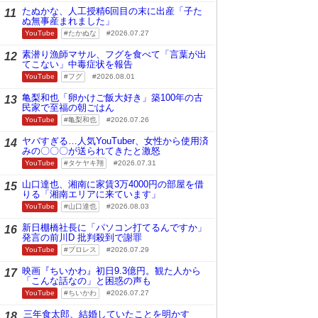
たぬかな、人工授精6回目の末に出産「子た
11
ぬ無事産まれました」
YouTube
たかぬな
2026.07.27
素潜り漁師マサル、フグを食べて「言葉が出
12
てこない」中毒症状を報告
YouTube
フグ
2026.08.01
亀梨和也「卵かけご飯大好き」築100年の古
13
民家で至福の朝ごはん
YouTube
亀梨和也
2026.07.26
ヤバすぎる…人気YouTuber、女性から使用済
14
みの〇〇〇が送られてきたと激怒
YouTube
タケヤキ翔
2026.07.31
山口達也、湘南に家賃3万4000円の部屋を借
15
りる「湘南エリアに来ています」
YouTube
山口達也
2026.08.03
新日棚橋社長に「パソコン打てるんですか」
16
発言の前川D 批判殺到で謝罪
YouTube
プロレス
2026.07.29
映画『ちいかわ』初日9.3億円。観た人から
17
「こんな話なの」と困惑の声も
YouTube
ちいかわ
2026.07.27
三年食太郎、結婚していたことを明かす
18