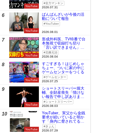
全力マンキン
YouTube
2026.07.31
ばんばんざいが今後の活
6
動について報告
YouTuber
YouTube
2026.08.01
形成外科医、TV特番で台
7
本無視で収録打ち切り
「言い訳できません」と
謝罪
北條元治
YouTube
2026.08.04
すごすぎる！はじめしゃ
8
ちょー、ついに家の中に
ゲームセンターをつくる
ゲームセンター
YouTube
2026.07.25
ショートスリーパー堀大
9
輔、全財産喪失「情けな
い報告で申し訳ありませ
ん」
ショートスリーパー
YouTube
2026.08.03
YouTuber、実父から金銭
10
要求が続いていると明か
す「身内に脅されてる
の」
きょん
YouTube
2026.07.29