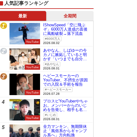
人気記事ランキング
最新
全期間
IShowSpeed「空に飛ぶ
1
ぞ」6000万人達成の直後
に風船破裂→落下流血
6000万人
YouTube
2026.08.02
あやなん、しばゆーの今
2
カノに嫉妬していると明
かす「いつまでも自分の
ものみたいに…」
あやなん
YouTube
2026.08.01
ヘビースモーカーの
3
YouTuber、不摂生が原因
での入院＆手術を報告
ヘビースモーカー
YouTube
2026.07.28
プロスピYouTuberやちゃ
4
お。メンバーからのいじ
めを告発し、相手も名指
しで批判
いじめ
YouTube
2026.08.01
全力マンキン、無期限休
5
止「風俗系からギャンブ
ル系へ」方向転換