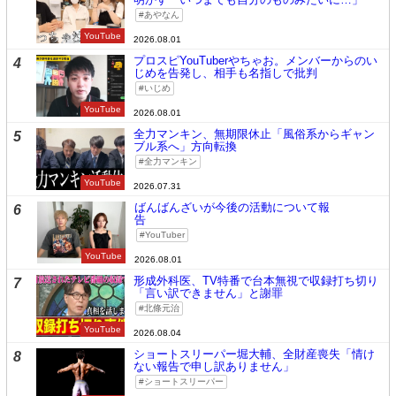
あやなん
YouTube
2026.08.01
プロスピYouTuberやちゃお。メンバーからのい
4
じめを告発し、相手も名指しで批判
いじめ
YouTube
2026.08.01
全力マンキン、無期限休止「風俗系からギャン
5
ブル系へ」方向転換
全力マンキン
YouTube
2026.07.31
ばんばんざいが今後の活動について報
6
告
YouTuber
YouTube
2026.08.01
形成外科医、TV特番で台本無視で収録打ち切り
7
「言い訳できません」と謝罪
北條元治
YouTube
2026.08.04
ショートスリーパー堀大輔、全財産喪失「情け
8
ない報告で申し訳ありません」
ショートスリーパー