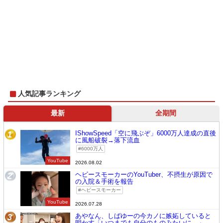
人気記事ランキング
最新
全期間
IShowSpeed「空に飛ぶぞ」6000万人達成の直後
1
に風船破裂→落下流血
6000万人
YouTube
2026.08.02
ヘビースモーカーのYouTuber、不摂生が原因で
2
の入院＆手術を報告
ヘビースモーカー
YouTube
2026.07.28
あやなん、しばゆーの今カノに嫉妬していると
3
明かす「いつまでも自分のものみたいに…」