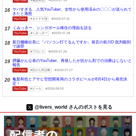
YouTube
亀梨和也
2026.07.26
ヤバすぎる…人気YouTuber、女性から使用済みの〇〇〇が送られて
16
きたと激怒
YouTube
タケヤキ翔
2026.07.31
くみっきー、シンガポール移住の理由を語る
17
YouTube
くみっきー
2026.07.28
新日棚橋社長に「パソコン打てるんですか」発言の前川D 批判殺到
18
で謝罪
YouTube
プロレス
2026.07.29
膵臓がん公表のYouTuber、再発したが抗がん剤での治療はしないと
19
報告
YouTube
抗がん剤治療
2026.07.27
亀梨和也とアサヒ空想開発局のコラボビールが8月4日から発売決
20
定！
YouTube
ビール
2026.08.03
@livers_world さんのポストを見る