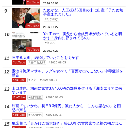
YouTube
2026.08.03
たぬかな、人工授精6回目の末に出産「子たぬ無
9
事産まれました」
たかぬな
YouTube
2026.07.27
YouTuber、実父から金銭要求が続いていると明
10
かす「身内に脅されてるの」
きょん
YouTube
2026.07.29
三年食太郎、結婚していたことを明かす
11
YouTube
三年食太郎
2026.08.05
素潜り漁師マサル、フグを食べて「言葉が出てこない」中毒症状を
12
報告
YouTube
フグ
2026.08.01
山口達也、湘南に家賃3万4000円の部屋を借りる「湘南エリアに来
13
ています」
YouTube
山口達也
2026.08.03
映画『ちいかわ』初日9.3億円。観た人から「こんな話なの」と困
14
惑の声も
YouTube
ちいかわ
2026.07.27
亀梨和也「卵かけご飯大好き」築100年の古民家で至福の朝ごはん
15