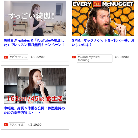
黒崎みさ×pilates K「YouTubeを観まし
GMM、マックナゲット食べ比べ一番。お
た」でレッスン初月無料キャンペーン！
いしいのは？
ピラティス
4/2 22:00
Good Mythical
4/2 20:00
Morning
中町綾、身長＆体重を公開！体型維持の
ための食事内容は・・・
スタイル
4/2 19:00