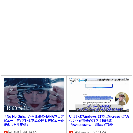
『No No Girls』から誕生のHANA本日デ
いよいよWindows 11ではMicrosoftアカ
ビュー！MVプレミアム公開＆デビューを
ウントが完全必須？！抜け道
記念した生配信も
「BypassNRO」削除の可能性
HANA
4/2 18:00
Microsoft
4/2 12:00