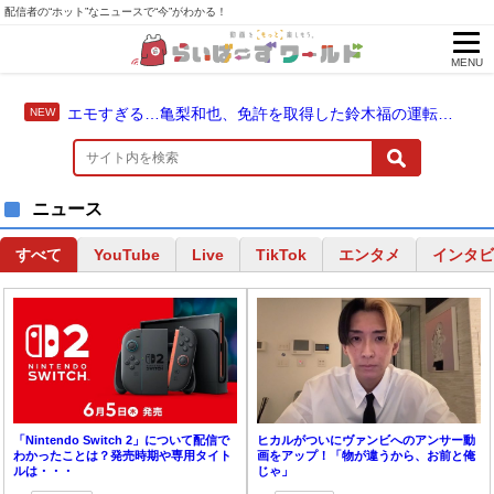
配信者の“ホット”なニュースで“今”がわかる！
MENU
エモすぎる…亀梨和也、免許を取得した鈴木福の運転でドライブ！
ニュース
YouTube
Live
TikTok
エンタメ
インタビ
すべて
「Nintendo Switch 2」について配信で
ヒカルがついにヴァンビへのアンサー動
わかったことは？発売時期や専用タイト
画をアップ！「物が違うから、お前と俺
ルは・・・
じゃ」