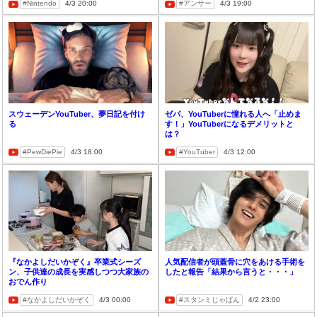
Nintendo
4/3 20:00
アンサー
4/3 19:00
スウェーデンYouTuber、夢日記を付け
ゼパ、YouTuberに憧れる人へ「止めま
る
す！」YouTuberになるデメリットと
は？
PewDiePie
4/3 18:00
YouTuber
4/3 12:00
『なかよしだいかぞく』卒業式シーズ
人気配信者が頭蓋骨に穴をあける手術を
ン、子供達の成長を実感しつつ大家族の
したと報告「結果から言うと・・・」
おでん作り
なかよしだいかぞく
4/3 00:00
スタンミじゃぱん
4/2 23:00