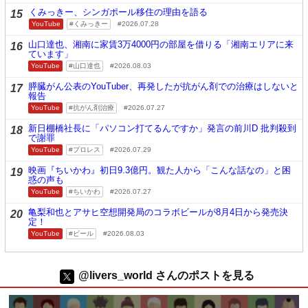
くみっきー、シンガポール移住の理由を語る
15
YouTube
くみっきー
2026.07.28
山口達也、湘南に家賃3万4000円の部屋を借りる「湘南エリアに来
16
ています」
YouTube
山口達也
2026.08.03
膵臓がん公表のYouTuber、再発したが抗がん剤での治療はしないと
17
報告
YouTube
抗がん剤治療
2026.07.27
新日棚橋社長に「パソコン打てるんですか」発言の前川D 批判殺到
18
で謝罪
YouTube
プロレス
2026.07.29
映画『ちいかわ』初日9.3億円。観た人から「こんな話なの」と困
19
惑の声も
YouTube
ちいかわ
2026.07.27
亀梨和也とアサヒ空想開発局のコラボビールが8月4日から発売決
20
定！
YouTube
ビール
2026.08.03
@livers_world さんのポストを見る