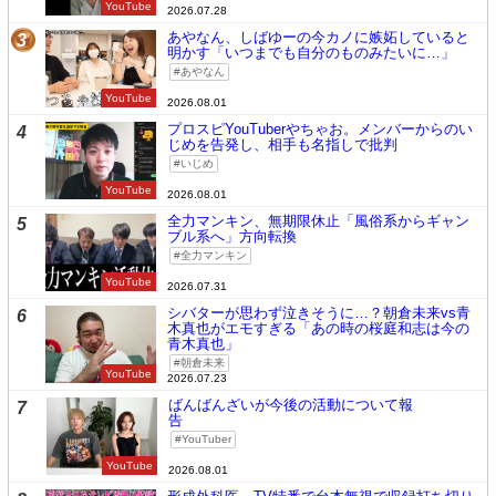
YouTube
2026.07.28
あやなん、しばゆーの今カノに嫉妬していると
3
明かす「いつまでも自分のものみたいに…」
あやなん
YouTube
2026.08.01
プロスピYouTuberやちゃお。メンバーからのい
4
じめを告発し、相手も名指しで批判
いじめ
YouTube
2026.08.01
全力マンキン、無期限休止「風俗系からギャン
5
ブル系へ」方向転換
全力マンキン
YouTube
2026.07.31
シバターが思わず泣きそうに…？朝倉未来vs青
6
木真也がエモすぎる「あの時の桜庭和志は今の
青木真也」
朝倉未来
YouTube
2026.07.23
ばんばんざいが今後の活動について報
7
告
YouTuber
YouTube
2026.08.01