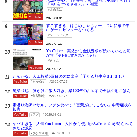
形成外科医、TV特番で台本無視で収録打ち切り
8
「言い訳できません」と謝罪
北條元治
YouTube
2026.08.04
すごすぎる！はじめしゃちょー、ついに家の中
9
にゲームセンターをつくる
ゲームセンター
YouTube
2026.07.25
YouTuber、実父から金銭要求が続いていると明
10
かす「身内に脅されてるの」
きょん
YouTube
2026.07.29
たぬかな、人工授精6回目の末に出産「子たぬ無事産まれました」
11
YouTube
たかぬな
2026.07.27
亀梨和也「卵かけご飯大好き」築100年の古民家で至福の朝ごはん
12
YouTube
亀梨和也
2026.07.26
素潜り漁師マサル、フグを食べて「言葉が出てこない」中毒症状を
13
報告
YouTube
フグ
2026.08.01
ヤバすぎる…人気YouTuber、女性から使用済みの〇〇〇が送られて
14
きたと激怒
YouTube
タケヤキ翔
2026.07.31