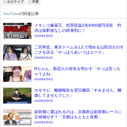
ホロライブ
卒業
YouTube
の関連記事
メキシコ麻薬王、犯罪収益2兆4000億円没収 判
決は仮釈放なしの終身刑に！
2026年8月6日
二宮和也、東京ドームを1人で埋める山田涼介のす
ごさを語る「やっぱりあいつはエース」
2026年8月6日
Rちゃん、新恋人の存在を明かす「やっぱ言っち
ゃうよね」
2026年8月6日
ホモサピ、離婚報告を翌日撤回「すみません、離
婚してませんでした」
2026年8月6日
副首都に選ばれるのは…京都府は副首都レースに
立候補せず？「京都はもともと首都」
2026年8月6日