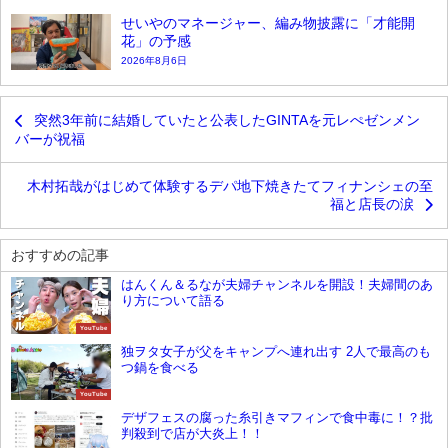
せいやのマネージャー、編み物披露に「才能開
花」の予感
2026年8月6日
突然3年前に結婚していたと公表したGINTAを元レぺゼンメン
バーが祝福
木村拓哉がはじめて体験するデパ地下焼きたてフィナンシェの至
福と店長の涙
おすすめの記事
はんくん＆るなが夫婦チャンネルを開設！夫婦間のあ
り方について語る
YouTube
独ヲタ女子が父をキャンプへ連れ出す 2人で最高のも
つ鍋を食べる
YouTube
デザフェスの腐った糸引きマフィンで食中毒に！？批
判殺到で店が大炎上！！