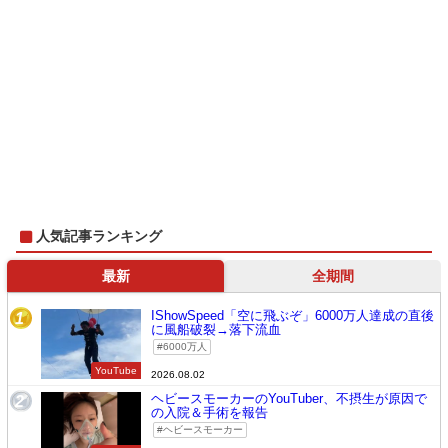
人気記事ランキング
最新
全期間
IShowSpeed「空に飛ぶぞ」6000万人達成の直後
1
に風船破裂→落下流血
6000万人
YouTube
2026.08.02
ヘビースモーカーのYouTuber、不摂生が原因で
2
の入院＆手術を報告
ヘビースモーカー