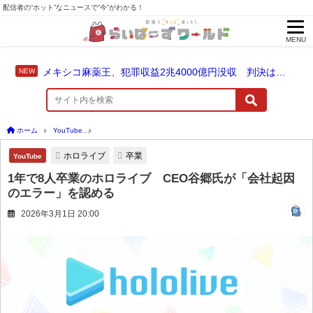
配信者の“ホット”なニュースで“今”がわかる！
MENU
メキシコ麻薬王、犯罪収益2兆4000億円没収 判決は仮釈放なしの終身刑に！
ホーム
YouTube
1年で8人卒業のホロライブ CEO谷郷氏が「会社起因のエラー」を
ホロライブ
卒業
YouTube
1年で8人卒業のホロライブ CEO谷郷氏が「会社起因
のエラー」を認める
2026年3月1日 20:00