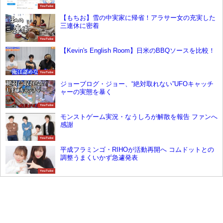
YouTube
【もちお】雪の中実家に帰省！アラサー女の充実した
三連休に密着
YouTube
【Kevin's English Room】日米のBBQソースを比較！
YouTube
ジョーブログ・ジョー、“絶対取れない”UFOキャッチ
ャーの実態を暴く
YouTube
モンストゲーム実況・なうしろが解散を報告 ファンへ
感謝
YouTube
平成フラミンゴ・RIHOが活動再開へ コムドットとの
調整うまくいかず急遽発表
YouTube