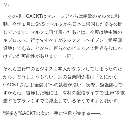
う。
「その後、GACKTはマレーシアからは南欧のマルタに移
動。今年１月にSNSでマルタから日本に帰国した姿を公開
しています。マルタに再び戻ったあとは、今度は地中海の
キプロスへ。行き先すべてがタックス・ヘイブン（租税回
避地）であることから、何らかのビジネスで世界を股にか
けていた可能性があります」（同）
それら進行中のビジネスも本人がダウンしてしまったのだ
から、どうしようもない。別の音楽関係者は「とにかく
GACKTさんは“金儲け”への執着が凄い。実際、勉強熱心で
すからね。復帰した暁には、有料の配信ライブで“生声”を披
露するプランもすでに浮上しているそうです」と明かす。
“謎多き”GACKTの次の一手に注目が集まる――。