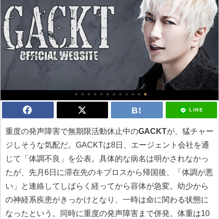
LINE
重度の発声障害で無期限活動休止中の
GACKT
が、猛チャー
ジしそうな気配だ。GACKTは8日、エージェント会社を通
じて「体調不良」を公表。具体的な病名は明かされなかっ
たが、先月6日に滞在先のキプロスから帰国後、「体調が悪
い」と連絡してしばらく経ってから容体が急変。幼少から
の神経系疾患がきっかけとなり、一時は命に関わる状態に
なったという。同時に重度の発声障害まで併発。体重は10