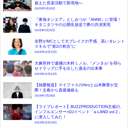
超えた音楽活動で新境地へ
2025年5月20日
『東海オンエア』としみつが『ANN0』に登場！
キタニタツヤの公開生放送で夢の共演実現
2025年5月20日
永野がMCとして大ブレイクの予感、高いタレント
スキルで“第2の有吉”に
2024年10月15日
大麻所持で逮捕の木村ミノル、“メンタル”を弱ら
せドラッグに手を出した過去の出来事
2024年10月14日
【熱愛報道】マイファスのHiroと山本舞香が交
際！文春から直接連絡も
2024年7月29日
【ライブレポート】BUZZPRODUCTION主催の、
インフルエンサー×DJイベント「a-LAND vol.2」
に潜入してみた！
2023年10月16日