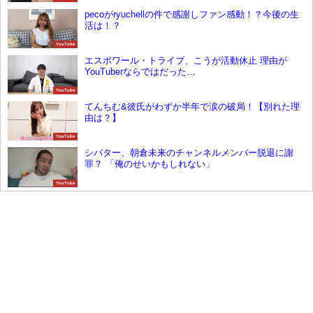
pecoがryuchellの件で感謝しファン感動！？今後の生
活は！？
YouTube
エスポワール・トライブ、こうが活動休止 理由が
YouTuberならではだった…
YouTube
てんちむ&彼氏がわずか半年で涙の破局！【別れた理
由は？】
YouTube
シバター、朝倉未来のチャンネルメンバー脱退に謝
罪？ 「俺のせいかもしれない」
YouTube