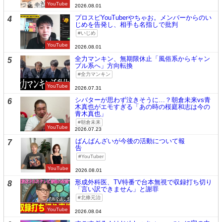
YouTube
2026.08.01
プロスピYouTuberやちゃお。メンバーからのい
4
じめを告発し、相手も名指しで批判
いじめ
YouTube
2026.08.01
全力マンキン、無期限休止「風俗系からギャン
5
ブル系へ」方向転換
全力マンキン
YouTube
2026.07.31
シバターが思わず泣きそうに…？朝倉未来vs青
6
木真也がエモすぎる「あの時の桜庭和志は今の
青木真也」
朝倉未来
YouTube
2026.07.23
ばんばんざいが今後の活動について報
7
告
YouTuber
YouTube
2026.08.01
形成外科医、TV特番で台本無視で収録打ち切り
8
「言い訳できません」と謝罪
北條元治
YouTube
2026.08.04