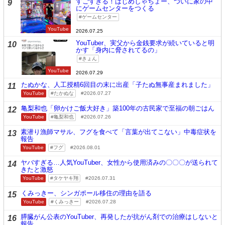
すごすぎる！はじめしゃちょー、ついに家の中
9
にゲームセンターをつくる
ゲームセンター
YouTube
2026.07.25
YouTuber、実父から金銭要求が続いていると明
10
かす「身内に脅されてるの」
きょん
YouTube
2026.07.29
たぬかな、人工授精6回目の末に出産「子たぬ無事産まれました」
11
YouTube
たかぬな
2026.07.27
亀梨和也「卵かけご飯大好き」築100年の古民家で至福の朝ごはん
12
YouTube
亀梨和也
2026.07.26
素潜り漁師マサル、フグを食べて「言葉が出てこない」中毒症状を
13
報告
YouTube
フグ
2026.08.01
ヤバすぎる…人気YouTuber、女性から使用済みの〇〇〇が送られて
14
きたと激怒
YouTube
タケヤキ翔
2026.07.31
くみっきー、シンガポール移住の理由を語る
15
YouTube
くみっきー
2026.07.28
膵臓がん公表のYouTuber、再発したが抗がん剤での治療はしないと
16
報告