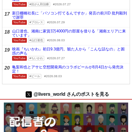
YouTube
抗がん剤治療
2026.07.27
新日棚橋社長に「パソコン打てるんですか」発言の前川D 批判殺到
17
で謝罪
YouTube
プロレス
2026.07.29
山口達也、湘南に家賃3万4000円の部屋を借りる「湘南エリアに来
18
ています」
YouTube
山口達也
2026.08.03
映画『ちいかわ』初日9.3億円。観た人から「こんな話なの」と困
19
惑の声も
YouTube
ちいかわ
2026.07.27
亀梨和也とアサヒ空想開発局のコラボビールが8月4日から発売決
20
定！
YouTube
ビール
2026.08.03
@livers_world さんのポストを見る