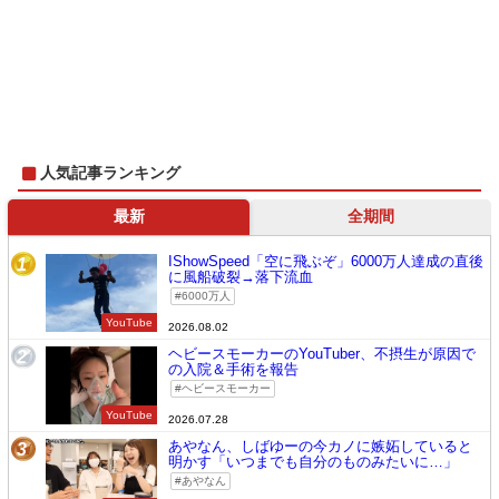
人気記事ランキング
最新
全期間
IShowSpeed「空に飛ぶぞ」6000万人達成の直後
1
に風船破裂→落下流血
6000万人
YouTube
2026.08.02
ヘビースモーカーのYouTuber、不摂生が原因で
2
の入院＆手術を報告
ヘビースモーカー
YouTube
2026.07.28
あやなん、しばゆーの今カノに嫉妬していると
3
明かす「いつまでも自分のものみたいに…」
あやなん