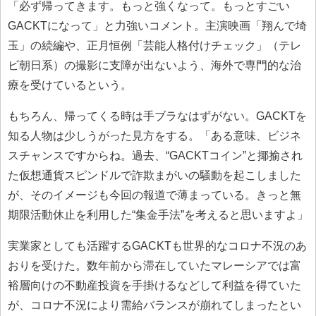
「必ず帰ってきます。もっと強くなって。もっとすごい
GACKTになって」と力強いコメント。主演映画「翔んで埼
玉」の続編や、正月恒例「芸能人格付けチェック」（テレ
ビ朝日系）の撮影に支障が出ないよう、海外で専門的な治
療を受けているという。
もちろん、帰ってくる時は手ブラなはずがない。GACKTを
知る人物は少しうがった見方をする。「ある意味、ビジネ
スチャンスですからね。過去、“GACKTコイン”と揶揄され
た仮想通貨スピンドルで詐欺まがいの騒動を起こしました
が、そのイメージも今回の報道で薄まっている。きっと無
期限活動休止を利用した“集金手法”を考えると思いますよ」
実業家としても活躍するGACKTも世界的なコロナ不況のあ
おりを受けた。数年前から滞在していたマレーシアでは富
裕層向けの不動産投資を手掛けるなどして利益を得ていた
が、コロナ不況により需給バランスが崩れてしまったとい