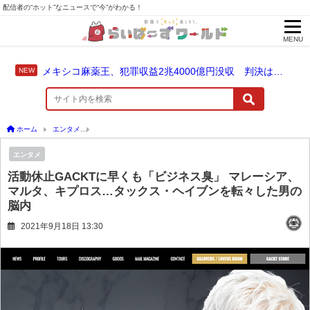
配信者の“ホット”なニュースで“今”がわかる！
MENU
メキシコ麻薬王、犯罪収益2兆4000億円没収 判決は仮釈放なしの終身刑に！
ホーム
エンタメ
活動休止GACKTに早くも「ビジネス臭」 マレーシア、マルタ、キ
エンタメ
活動休止GACKTに早くも「ビジネス臭」 マレーシア、
マルタ、キプロス…タックス・ヘイブンを転々した男の
脳内
2021年9月18日 13:30