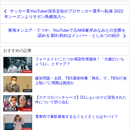
サッカー系YouTuber深谷圭佑がプロサッカー選手へ転身 2022
年シーズンよりサガン鳥栖加入へ
東海オンエア・てつや、YouTubeで元AKB峯岸みなみとの交際を
認める 馴れ初めはメンバー・としみつの紹介
おすすめの記事
フォーエイト/こたつが感染性胃腸炎！「大腸(だいち
ょう)ぶ」とギャグ？
YouTube
爆笑問題・太田、TBS選挙特番「再任」で…TBSの“炎
上狙い”に周囲は困惑か
エンタメ
【ステゴロパンチャーズ】DJふぉいがクビ宣告された
件について切り込む
YouTube
電車内で暴飲暴食するもぐもぐさくらはヤバイ？
YouTube