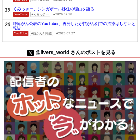
くみっきー、シンガポール移住の理由を語る
19
YouTube
くみっきー
2026.07.28
膵臓がん公表のYouTuber、再発したが抗がん剤での治療はしないと
20
報告
YouTube
抗がん剤治療
2026.07.27
@livers_world さんのポストを見る