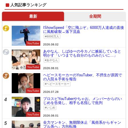
人気記事ランキング
最新
全期間
IShowSpeed「空に飛ぶぞ」6000万人達成の直後
1
に風船破裂→落下流血
6000万人
YouTube
2026.08.02
あやなん、しばゆーの今カノに嫉妬していると
2
明かす「いつまでも自分のものみたいに…」
あやなん
YouTube
2026.08.01
ヘビースモーカーのYouTuber、不摂生が原因で
3
の入院＆手術を報告
ヘビースモーカー
YouTube
2026.07.28
プロスピYouTuberやちゃお。メンバーからのい
4
じめを告発し、相手も名指しで批判
いじめ
YouTube
2026.08.01
全力マンキン、無期限休止「風俗系からギャン
5
ブル系へ」方向転換