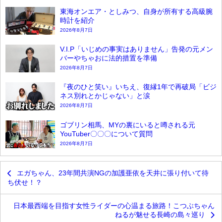
東海オンエア・としみつ、自身が所有する高級腕
時計を紹介
2026年8月7日
V.I.P「いじめの事実はありません」告発の元メン
バーやちゃおに法的措置を準備
2026年8月7日
『夜のひと笑い』いちえ、復縁1年で再破局「ビジ
ネス別れとかじゃない」と涙
2026年8月7日
ゴブリン相馬、MYの裏にいると噂される元
YouTuber〇〇〇について質問
2026年8月7日
エガちゃん、23年間共演NGの加護亜依を天井に張り付いて待
ち伏せ！？
日本最西端を目指す女性ライダーの心温まる旅路！こつぶちゃん
ねるが魅せる長崎の島々巡り