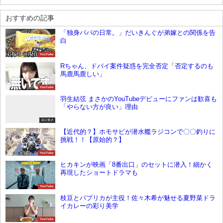
おすすめの記事
「独身パパの日常。」だいきんぐが弟嫁との関係を告
白
YouTube
Rちゃん、ドバイ案件疑惑を完全否定「否定するのも
馬鹿馬鹿しい」
YouTube
羽生結弦 まさかのYouTubeデビューにファンは歓喜も
「やらない方が良い」理由
エンタメ
【近代的？】ホモサピが潜水艦ラジコンで〇〇釣りに
挑戦！！【原始的？】
YouTube
ヒカキンが映画「8番出口」のセットに潜入！細かく
再現したショートドラマも
YouTube
枝豆とパプリカが主役！佐々木希が魅せる夏野菜ドラ
イカレーの彩り美学
YouTube