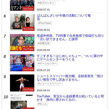
全力マンキン
YouTube
2026.07.31
ばんばんざいが今後の活動について報
6
告
YouTuber
YouTube
2026.08.01
形成外科医、TV特番で台本無視で収録打ち切り
7
「言い訳できません」と謝罪
北條元治
YouTube
2026.08.04
すごすぎる！はじめしゃちょー、ついに家の中
8
にゲームセンターをつくる
ゲームセンター
YouTube
2026.07.25
ショートスリーパー堀大輔、全財産喪失「情け
9
ない報告で申し訳ありません」
ショートスリーパー
YouTube
2026.08.03
YouTuber、実父から金銭要求が続いていると明
10
かす「身内に脅されてるの」
きょん