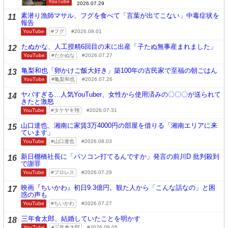
YouTube
2026.07.29
素潜り漁師マサル、フグを食べて「言葉が出てこない」中毒症状を
11
報告
YouTube
フグ
2026.08.01
たぬかな、人工授精6回目の末に出産「子たぬ無事産まれました」
12
YouTube
たかぬな
2026.07.27
亀梨和也「卵かけご飯大好き」築100年の古民家で至福の朝ごはん
13
YouTube
亀梨和也
2026.07.26
ヤバすぎる…人気YouTuber、女性から使用済みの〇〇〇が送られて
14
きたと激怒
YouTube
タケヤキ翔
2026.07.31
山口達也、湘南に家賃3万4000円の部屋を借りる「湘南エリアに来
15
ています」
YouTube
山口達也
2026.08.03
新日棚橋社長に「パソコン打てるんですか」発言の前川D 批判殺到
16
で謝罪
YouTube
プロレス
2026.07.29
映画『ちいかわ』初日9.3億円。観た人から「こんな話なの」と困
17
惑の声も
YouTube
ちいかわ
2026.07.27
三年食太郎、結婚していたことを明かす
18
YouTube
三年食太郎
2026.08.05