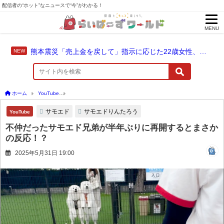
配信者の“ホット”なニュースで“今”がわかる！
MENU
熊本震災「売上金を戻して」指示に応じた22歳女性、爆発に巻き込まれ死亡
ホーム
YouTube
不仲だったサモエド兄弟が半年ぶりに再開するとまさかの反応！？
サモエド
サモエドりんたろう
YouTube
不仲だったサモエド兄弟が半年ぶりに再開するとまさか
の反応！？
2025年5月31日 19:00