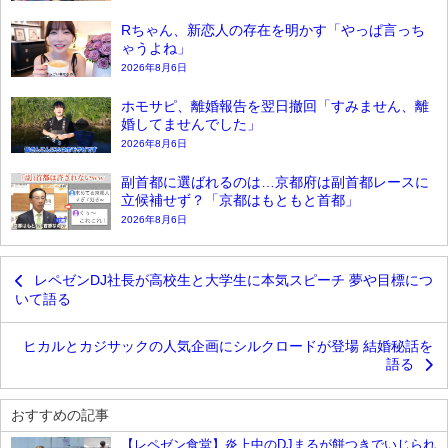
Rちゃん、新恋人の存在を明かす「やっぱ言っち
ゃうよね」
2026年8月6日
ホモサピ、離婚報告を翌日撤回「すみません、離
婚してませんでした」
2026年8月6日
副首都に選ばれるのは…京都府は副首都レースに
立候補せず？「京都はもともと首都」
2026年8月6日
レペゼンDJ社長が高校生と大学生に本気スピーチ 夢や目標につ
いて語る
ヒカルとカジサックの人気企画にシルクロードが登場 結婚秘話を
語る
おすすめの記事
【レペゼン食堂】炎上中のDJまるが餅つきでいじられ