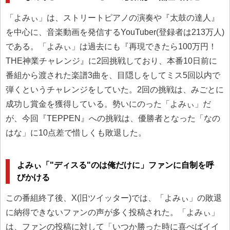
「よみぃ」は、ストリートピアノの演奏や『太鼓の達人』
を中心に、音楽動画を発信するYouTuber(登録者は213万人)
である。「よみぃ」は過去にも『再現できたら100万円！
THE神業チャレンジ』に2回挑戦しており、本番10日前に
番組から渡された楽譜3曲を、目隠しをしてミス5回以内で
弾くというチャレンジをしていた。2回の挑戦は、みごとに
成功し賞金を獲得している。勢いにのった「よみぃ」だ
が、今回『TEPPEN』への挑戦は、優勝者となった「なの
はな」に10点差で惜しくも敗退した。
よみぃ「"ディスる"のは俺だけに」ファンに自制を呼
びかける
この番組終了後、X(旧ツイッター)では、「よみぃ」の敗退
に納得できないファンの声が多く投稿された。「よみぃ」
は、ファンの投稿に対して「いつか勝った時に喜べばイイ