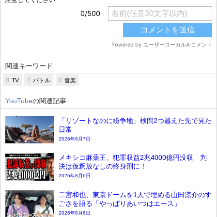
関連キーワード
TV
バトル
音楽
YouTube
の関連記事
「リゾートなのに紛争地」検問2つ越えた先で見た
日常
2026年8月7日
メキシコ麻薬王、犯罪収益2兆4000億円没収 判
決は仮釈放なしの終身刑に！
2026年8月6日
二宮和也、東京ドームを1人で埋める山田涼介のす
ごさを語る「やっぱりあいつはエース」
2026年8月6日