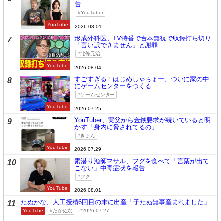
告
YouTuber
YouTube
2026.08.01
形成外科医、TV特番で台本無視で収録打ち切り
7
「言い訳できません」と謝罪
北條元治
YouTube
2026.08.04
すごすぎる！はじめしゃちょー、ついに家の中
8
にゲームセンターをつくる
ゲームセンター
YouTube
2026.07.25
YouTuber、実父から金銭要求が続いていると明
9
かす「身内に脅されてるの」
きょん
YouTube
2026.07.29
素潜り漁師マサル、フグを食べて「言葉が出て
10
こない」中毒症状を報告
フグ
YouTube
2026.08.01
たぬかな、人工授精6回目の末に出産「子たぬ無事産まれました」
11
YouTube
たかぬな
2026.07.27