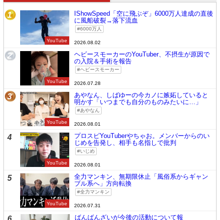
IShowSpeed「空に飛ぶぞ」6000万人達成の直後
1
に風船破裂→落下流血
6000万人
YouTube
2026.08.02
ヘビースモーカーのYouTuber、不摂生が原因で
2
の入院＆手術を報告
ヘビースモーカー
YouTube
2026.07.28
あやなん、しばゆーの今カノに嫉妬していると
3
明かす「いつまでも自分のものみたいに…」
あやなん
YouTube
2026.08.01
プロスピYouTuberやちゃお。メンバーからのい
4
じめを告発し、相手も名指しで批判
いじめ
YouTube
2026.08.01
全力マンキン、無期限休止「風俗系からギャン
5
ブル系へ」方向転換
全力マンキン
YouTube
2026.07.31
ばんばんざいが今後の活動について報
6