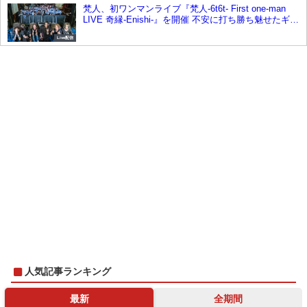
梵人、初ワンマンライブ『梵人-6t6t- First one-man
LIVE 奇縁-Enishi-』を開催 不安に打ち勝ち魅せたギャ
ップ
Live配信
人気記事ランキング
最新
全期間