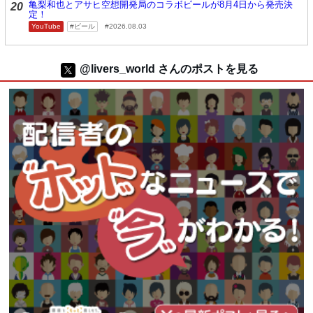
亀梨和也とアサヒ空想開発局のコラボビールが8月4日から発売決
20
定！
YouTube
ビール
2026.08.03
@livers_world さんのポストを見る