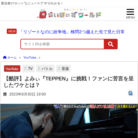
配信者の“ホット”なニュースで“今”がわかる！
MENU
「リゾートなのに紛争地」検問2つ越えた先で見た日常
ホーム
YouTube
【酷評】よみぃ『TEPPEN』に挑戦！ファンに苦言を呈したワケと
TV
バトル
音楽
YouTube
【酷評】よみぃ『TEPPEN』に挑戦！ファンに苦言を呈
したワケとは？
2023年8月30日 19:00