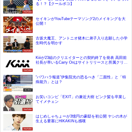
る！？【クールポコ】
YouTube
セイキンがYouTubeテーマソング2のメイキングを大
公開！
YouTube
古坂大魔王、アントニオ猪木に弟子入り志願した小学
生時代を明かす
YouTube
Kiiiが23組のクリエイターとの契約終了を発表 高田前
社長が率いるCarry Onはサイトリリースと所属クリエ
イターを発表へ
YouTube
“パワハラ報道”伊集院光の恐るべき「二面性」と「特
殊能力」とは？
エンタメ
お笑いコンビ「EXIT」の兼近大樹 ピンク髪を卒業し
てイメチェン
YouTube
はじめしゃちょーが3憶円の豪邸を初公開 ヤシの木が
生える要塞にHIKAKINも感嘆
YouTube