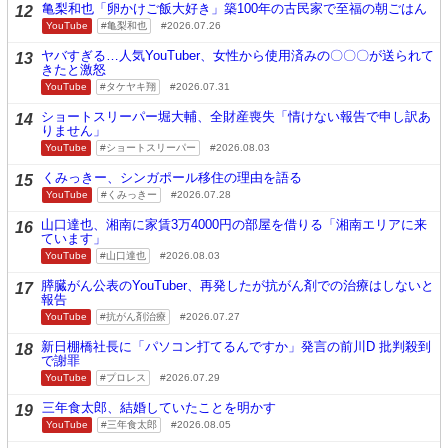
亀梨和也「卵かけご飯大好き」築100年の古民家で至福の朝ごはん
12
YouTube
亀梨和也
2026.07.26
ヤバすぎる…人気YouTuber、女性から使用済みの〇〇〇が送られて
13
きたと激怒
YouTube
タケヤキ翔
2026.07.31
ショートスリーパー堀大輔、全財産喪失「情けない報告で申し訳あ
14
りません」
YouTube
ショートスリーパー
2026.08.03
くみっきー、シンガポール移住の理由を語る
15
YouTube
くみっきー
2026.07.28
山口達也、湘南に家賃3万4000円の部屋を借りる「湘南エリアに来
16
ています」
YouTube
山口達也
2026.08.03
膵臓がん公表のYouTuber、再発したが抗がん剤での治療はしないと
17
報告
YouTube
抗がん剤治療
2026.07.27
新日棚橋社長に「パソコン打てるんですか」発言の前川D 批判殺到
18
で謝罪
YouTube
プロレス
2026.07.29
三年食太郎、結婚していたことを明かす
19
YouTube
三年食太郎
2026.08.05