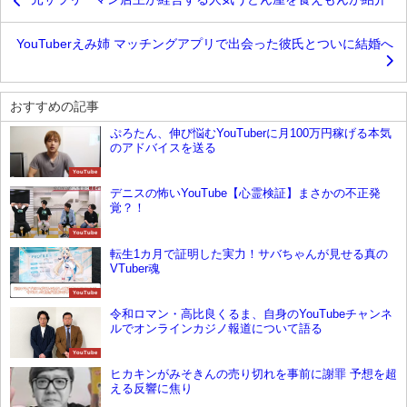
YouTuberえみ姉 マッチングアプリで出会った彼氏とついに結婚へ
おすすめの記事
ぷろたん、伸び悩むYouTuberに月100万円稼げる本気
のアドバイスを送る
YouTube
デニスの怖いYouTube【心霊検証】まさかの不正発
覚？！
YouTube
転生1カ月で証明した実力！サバちゃんが見せる真の
VTuber魂
YouTube
令和ロマン・高比良くるま、自身のYouTubeチャンネ
ルでオンラインカジノ報道について語る
YouTube
ヒカキンがみそきんの売り切れを事前に謝罪 予想を超
える反響に焦り