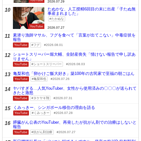
YouTube
2026.07.29
たぬかな、人工授精6回目の末に出産「子たぬ無
10
事産まれました」
たかぬな
YouTube
2026.07.27
素潜り漁師マサル、フグを食べて「言葉が出てこない」中毒症状を
11
報告
YouTube
フグ
2026.08.01
ショートスリーパー堀大輔、全財産喪失「情けない報告で申し訳あ
12
りません」
YouTube
ショートスリーパー
2026.08.03
亀梨和也「卵かけご飯大好き」築100年の古民家で至福の朝ごはん
13
YouTube
亀梨和也
2026.07.26
ヤバすぎる…人気YouTuber、女性から使用済みの〇〇〇が送られて
14
きたと激怒
YouTube
タケヤキ翔
2026.07.31
くみっきー、シンガポール移住の理由を語る
15
YouTube
くみっきー
2026.07.28
膵臓がん公表のYouTuber、再発したが抗がん剤での治療はしないと
16
報告
YouTube
抗がん剤治療
2026.07.27