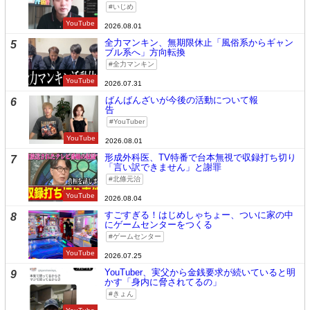
いじめ
YouTube
2026.08.01
全力マンキン、無期限休止「風俗系からギャン
5
ブル系へ」方向転換
全力マンキン
YouTube
2026.07.31
ばんばんざいが今後の活動について報
6
告
YouTuber
YouTube
2026.08.01
形成外科医、TV特番で台本無視で収録打ち切り
7
「言い訳できません」と謝罪
北條元治
YouTube
2026.08.04
すごすぎる！はじめしゃちょー、ついに家の中
8
にゲームセンターをつくる
ゲームセンター
YouTube
2026.07.25
YouTuber、実父から金銭要求が続いていると明
9
かす「身内に脅されてるの」
きょん