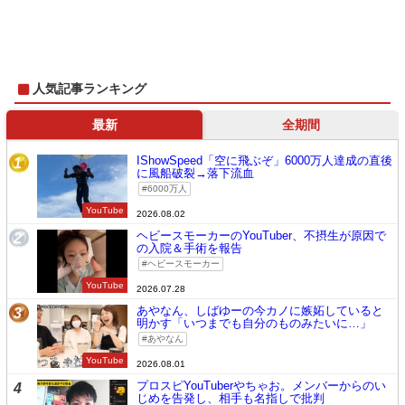
人気記事ランキング
最新
全期間
IShowSpeed「空に飛ぶぞ」6000万人達成の直後
1
に風船破裂→落下流血
6000万人
YouTube
2026.08.02
ヘビースモーカーのYouTuber、不摂生が原因で
2
の入院＆手術を報告
ヘビースモーカー
YouTube
2026.07.28
あやなん、しばゆーの今カノに嫉妬していると
3
明かす「いつまでも自分のものみたいに…」
あやなん
YouTube
2026.08.01
プロスピYouTuberやちゃお。メンバーからのい
4
じめを告発し、相手も名指しで批判