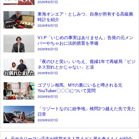
2026年8月7日
東海オンエア・としみつ、自身が所有する高級腕
時計を紹介
2026年8月7日
V.I.P「いじめの事実はありません」告発の元メン
バーやちゃおに法的措置を準備
2026年8月7日
『夜のひと笑い』いちえ、復縁1年で再破局「ビジ
ネス別れとかじゃない」と涙
2026年8月7日
ゴブリン相馬、MYの裏にいると噂される元
YouTuber〇〇〇について質問
2026年8月7日
「リゾートなのに紛争地」検問2つ越えた先で見た
日常
2026年8月7日
元サラリーマン店主が経営する人気うどん屋を食えもんが紹介