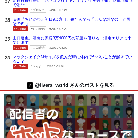
新日棚橋社長に「パソコン打てるんですか」発言の前川D 批判殺到
17
で謝罪
YouTube
プロレス
2026.07.29
映画『ちいかわ』初日9.3億円。観た人から「こんな話なの」と困
18
惑の声も
YouTube
ちいかわ
2026.07.27
山口達也、湘南に家賃3万4000円の部屋を借りる「湘南エリアに来
19
ています」
YouTube
山口達也
2026.08.03
マックシェイクMサイズを飲んだ時に体内でヤバいことが起きてい
20
る…？
YouTube
マック
2026.08.04
@livers_world さんのポストを見る