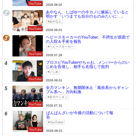
YouTube
2026.08.02
あやなん、しばゆーの今カノに嫉妬していると
2
明かす「いつまでも自分のものみたいに…」
あやなん
YouTube
2026.08.01
ヘビースモーカーのYouTuber、不摂生が原因で
3
の入院＆手術を報告
ヘビースモーカー
YouTube
2026.07.28
プロスピYouTuberやちゃお。メンバーからのい
4
じめを告発し、相手も名指しで批判
いじめ
YouTube
2026.08.01
全力マンキン、無期限休止「風俗系からギャン
5
ブル系へ」方向転換
全力マンキン
YouTube
2026.07.31
ばんばんざいが今後の活動について報
6
告
YouTuber
YouTube
2026.08.01