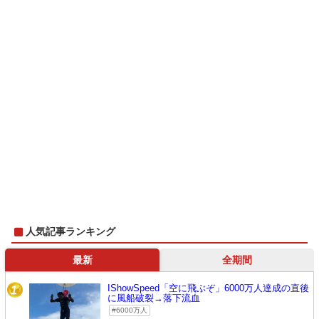
人気記事ランキング
最新
全期間
IShowSpeed「空に飛ぶぞ」6000万人達成の直後
1
に風船破裂→落下流血
6000万人