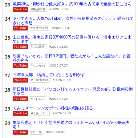
亀梨和也「卵かけご飯大好き」築100年の古民家で至福の朝ごはん
13
YouTube
亀梨和也
2026.07.26
ヤバすぎる…人気YouTuber、女性から使用済みの〇〇〇が送られて
14
きたと激怒
YouTube
タケヤキ翔
2026.07.31
山口達也、湘南に家賃3万4000円の部屋を借りる「湘南エリアに来
15
ています」
YouTube
山口達也
2026.08.03
映画『ちいかわ』初日9.3億円。観た人から「こんな話なの」と困
16
惑の声も
YouTube
ちいかわ
2026.07.27
三年食太郎、結婚していたことを明かす
17
YouTube
三年食太郎
2026.08.05
新日棚橋社長に「パソコン打てるんですか」発言の前川D 批判殺到
18
で謝罪
YouTube
プロレス
2026.07.29
くみっきー、シンガポール移住の理由を語る
19
YouTube
くみっきー
2026.07.28
亀梨和也とアサヒ空想開発局のコラボビールが8月4日から発売決
20
定！
YouTube
ビール
2026.08.03