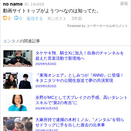
エンタメ
の関連記事
タケヤキ翔、騎士Xに加入！自身のチャンネルを
超えた音楽活動で新境地へ
2025年5月20日
『東海オンエア』としみつが『ANN0』に登場！
キタニタツヤの公開生放送で夢の共演実現
2025年5月20日
永野がMCとして大ブレイクの予感、高いタレント
スキルで“第2の有吉”に
2024年10月15日
大麻所持で逮捕の木村ミノル、“メンタル”を弱ら
せドラッグに手を出した過去の出来事
2024年10月14日