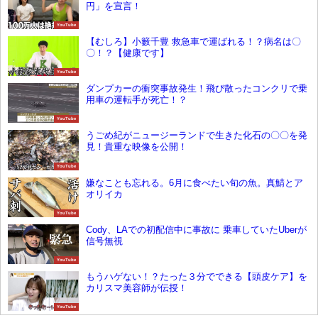
円」を宣言！
YouTube
【むしろ】小籔千豊 救急車で運ばれる！？病名は〇
〇！？【健康です】
YouTube
ダンプカーの衝突事故発生！飛び散ったコンクリで乗
用車の運転手が死亡！？
YouTube
うごめ紀がニュージーランドで生きた化石の〇〇を発
見！貴重な映像を公開！
YouTube
嫌なことも忘れる。6月に食べたい旬の魚。真鯖とア
オリイカ
YouTube
Cody、LAでの初配信中に事故に 乗車していたUberが
信号無視
YouTube
もうハゲない！？たった３分でできる【頭皮ケア】を
カリスマ美容師が伝授！
YouTube