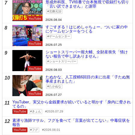
形成外科医、TV特番で台本無視で収録打ち切り
7
「言い訳できません」と謝罪
北條元治
YouTube
2026.08.04
すごすぎる！はじめしゃちょー、ついに家の中
8
にゲームセンターをつくる
ゲームセンター
YouTube
2026.07.25
ショートスリーパー堀大輔、全財産喪失「情け
9
ない報告で申し訳ありません」
ショートスリーパー
YouTube
2026.08.03
たぬかな、人工授精6回目の末に出産「子たぬ無
10
事産まれました」
たかぬな
YouTube
2026.07.27
YouTuber、実父から金銭要求が続いていると明かす「身内に脅され
11
てるの」
YouTube
きょん
2026.07.29
素潜り漁師マサル、フグを食べて「言葉が出てこない」中毒症状を
12
報告
YouTube
フグ
2026.08.01