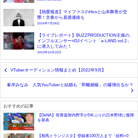
【熱愛報道】マイファスのHiroと山本舞香が交
際！文春から直接連絡も
2024年7月29日
【ライブレポート】BUZZPRODUCTION主催の、
インフルエンサー×DJイベント「a-LAND vol.2」
に潜入してみた！
2023年10月16日
VTuberオーディション情報まとめ【2022年9月】
峯岸みなみ 人気YouTuberと結婚も「即離婚級」の爆弾出るか？
おすすめの記事
【DeNA】筒香嘉智内野手が5年ぶりの日本野球に復帰
を発表
YouTube
【相馬トランジスタ】登録者100万人まで「給料=0