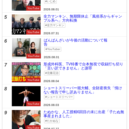
いじめ
YouTube
2026.08.01
全力マンキン、無期限休止「風俗系からギャン
5
ブル系へ」方向転換
全力マンキン
YouTube
2026.07.31
ばんばんざいが今後の活動について報
6
告
YouTuber
YouTube
2026.08.01
形成外科医、TV特番で台本無視で収録打ち切り
7
「言い訳できません」と謝罪
北條元治
YouTube
2026.08.04
ショートスリーパー堀大輔、全財産喪失「情け
8
ない報告で申し訳ありません」
ショートスリーパー
YouTube
2026.08.03
たぬかな、人工授精6回目の末に出産「子たぬ無
9
事産まれました」
たかぬな
YouTube
2026.07.27