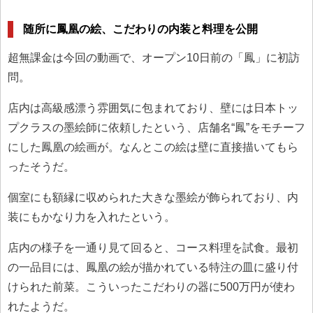
随所に鳳凰の絵、こだわりの内装と料理を公開
超無課金は今回の動画で、オープン10日前の「鳳」に初訪
問。
店内は高級感漂う雰囲気に包まれており、壁には日本トッ
プクラスの墨絵師に依頼したという、店舗名“鳳”をモチーフ
にした鳳凰の絵画が。なんとこの絵は壁に直接描いてもら
ったそうだ。
個室にも額縁に収められた大きな墨絵が飾られており、内
装にもかなり力を入れたという。
店内の様子を一通り見て回ると、コース料理を試食。最初
の一品目には、鳳凰の絵が描かれている特注の皿に盛り付
けられた前菜。こういったこだわりの器に500万円が使わ
れたようだ。