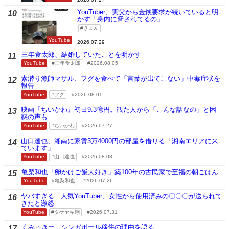
YouTuber、実父から金銭要求が続いていると明
10
かす「身内に脅されてるの」
きょん
YouTube
2026.07.29
三年食太郎、結婚していたことを明かす
11
YouTube
三年食太郎
2026.08.05
素潜り漁師マサル、フグを食べて「言葉が出てこない」中毒症状を
12
報告
YouTube
フグ
2026.08.01
映画『ちいかわ』初日9.3億円。観た人から「こんな話なの」と困
13
惑の声も
YouTube
ちいかわ
2026.07.27
山口達也、湘南に家賃3万4000円の部屋を借りる「湘南エリアに来
14
ています」
YouTube
山口達也
2026.08.03
亀梨和也「卵かけご飯大好き」築100年の古民家で至福の朝ごはん
15
YouTube
亀梨和也
2026.07.26
ヤバすぎる…人気YouTuber、女性から使用済みの〇〇〇が送られて
16
きたと激怒
YouTube
タケヤキ翔
2026.07.31
くみっきー、シンガポール移住の理由を語る
17