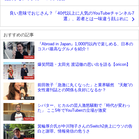
良い意味でおじさん？「40代以上に人気のYouTubeチャンネル7
選」、若者とは一味違う顔ぶれに
おすすめの記事
『Abroad in Japan』1,000円以内で楽しめる、日本の
コスパ最高なグルメを紹介！
YouTube
爆笑問題・太田光 渡辺徹の思い出を語る【oricon】
YouTube
前田敦子「急激に丸くなった」と業界騒然 “天敵”の
女性週刊誌との関係も良好になるか？
エンタメ
シバター、ヒカルの芸人激怒騒動で「時代が変わっ
た」 ここ5年でYouTuberの立場が激変
YouTube
箕輪厚介氏が中川翔子さんのSwitch2炎上にウソの告
白と謝罪。情報発信の危うさ