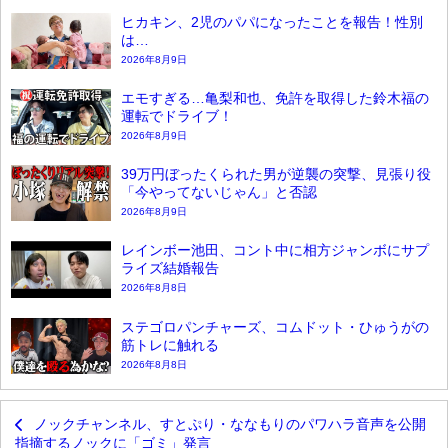
ヒカキン、2児のパパになったことを報告！性別
は…
2026年8月9日
エモすぎる…亀梨和也、免許を取得した鈴木福の
運転でドライブ！
2026年8月9日
39万円ぼったくられた男が逆襲の突撃、見張り役
「今やってないじゃん」と否認
2026年8月9日
レインボー池田、コント中に相方ジャンボにサプ
ライズ結婚報告
2026年8月8日
ステゴロパンチャーズ、コムドット・ひゅうがの
筋トレに触れる
2026年8月8日
ノックチャンネル、すとぷり・ななもりのパワハラ音声を公開
指摘するノックに「ゴミ」発言