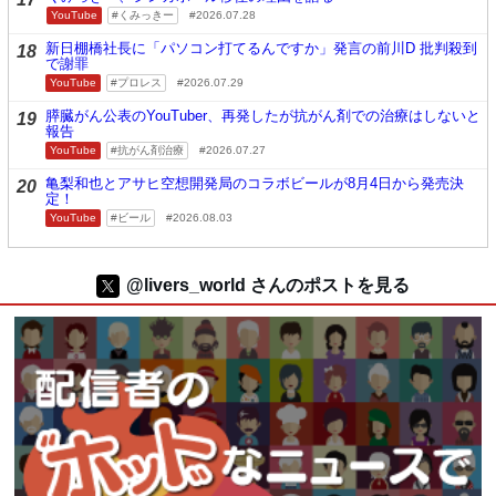
YouTube
くみっきー
2026.07.28
新日棚橋社長に「パソコン打てるんですか」発言の前川D 批判殺到
18
で謝罪
YouTube
プロレス
2026.07.29
膵臓がん公表のYouTuber、再発したが抗がん剤での治療はしないと
19
報告
YouTube
抗がん剤治療
2026.07.27
亀梨和也とアサヒ空想開発局のコラボビールが8月4日から発売決
20
定！
YouTube
ビール
2026.08.03
@livers_world さんのポストを見る