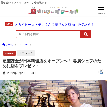
配信者の“ホット”なニュースで“今”がわかる！
MENU
スカイピース・テオくん加藤乃愛と破局「浮気とかじゃない」配信中に激白
ホーム
YouTube
超無課金が日本料理店をオープンへ！ 専属シェフのために店をプレ
ニュース
YouTube
超無課金が日本料理店をオープンへ！ 専属シェフのた
めに店をプレゼント
2022年3月20日 13:30