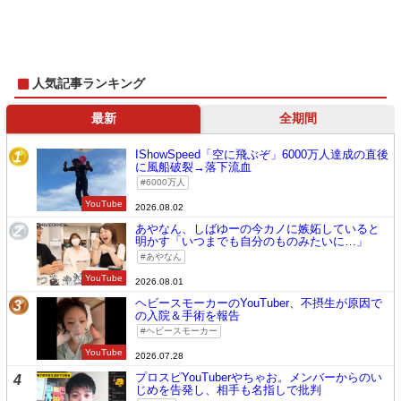
人気記事ランキング
最新
全期間
IShowSpeed「空に飛ぶぞ」6000万人達成の直後
1
に風船破裂→落下流血
6000万人
YouTube
2026.08.02
あやなん、しばゆーの今カノに嫉妬していると
2
明かす「いつまでも自分のものみたいに…」
あやなん
YouTube
2026.08.01
ヘビースモーカーのYouTuber、不摂生が原因で
3
の入院＆手術を報告
ヘビースモーカー
YouTube
2026.07.28
プロスピYouTuberやちゃお。メンバーからのい
4
じめを告発し、相手も名指しで批判