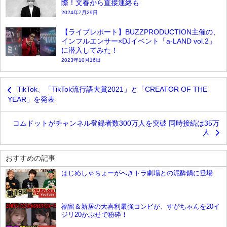
際！文春から直接連絡も
2024年7月29日
【ライブレポート】BUZZPRODUCTION主催の、
インフルエンサー×DJイベント「a-LAND vol.2」
に潜入してみた！
2023年10月16日
TikTok、「TikTok流行語大賞2021」と「CREATOR OF THE
YEAR」を発表
コムドットがチャンネル登録者数300万人を突破 同時接続は35万
人
おすすめの記事
はじめしゃちょーがへきトラ劇場との泥酔鍋に登場
YouTube
福留＆新居の大喜利最強コンビが、すがちゃんを20イ
ジリ20かぶせで粉砕！