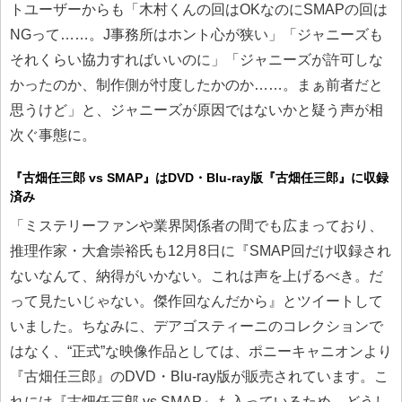
トユーザーからも「木村くんの回はOKなのにSMAPの回は
NGって……。J事務所はホント心が狭い」「ジャニーズも
それくらい協力すればいいのに」「ジャニーズが許可しな
かったのか、制作側が忖度したかのか……。まぁ前者だと
思うけど」と、ジャニーズが原因ではないかと疑う声が相
次ぐ事態に。
『古畑任三郎 vs SMAP』はDVD・Blu-ray版『古畑任三郎』に収録
済み
「ミステリーファンや業界関係者の間でも広まっており、
推理作家・大倉崇裕氏も12月8日に『SMAP回だけ収録され
ないなんて、納得がいかない。これは声を上げるべき。だ
って見たいじゃない。傑作回なんだから』とツイートして
いました。ちなみに、デアゴスティーニのコレクションで
はなく、“正式”な映像作品としては、ポニーキャニオンより
『古畑任三郎』のDVD・Blu-ray版が販売されています。こ
れには『古畑任三郎 vs SMAP』も入っているため、どうし