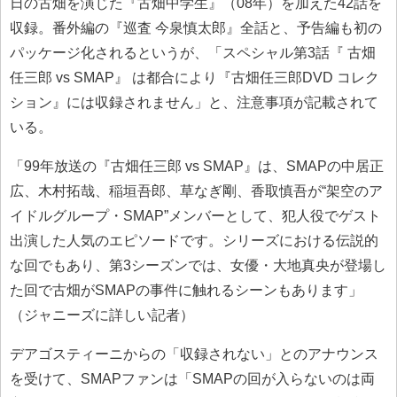
日の古畑を演じた『古畑中学生』（08年）を加えた42話を
収録。番外編の『巡査 今泉慎太郎』全話と、予告編も初の
パッケージ化されるというが、「スペシャル第3話『 古畑
任三郎 vs SMAP』 は都合により『古畑任三郎DVD コレク
ション』には収録されません」と、注意事項が記載されて
いる。
「99年放送の『古畑任三郎 vs SMAP』は、SMAPの中居正
広、木村拓哉、稲垣吾郎、草なぎ剛、香取慎吾が“架空のア
イドルグループ・SMAP”メンバーとして、犯人役でゲスト
出演した人気のエピソードです。シリーズにおける伝説的
な回でもあり、第3シーズンでは、女優・大地真央が登場し
た回で古畑がSMAPの事件に触れるシーンもあります」
（ジャニーズに詳しい記者）
デアゴスティーニからの「収録されない」とのアナウンス
を受けて、SMAPファンは「SMAPの回が入らないのは両