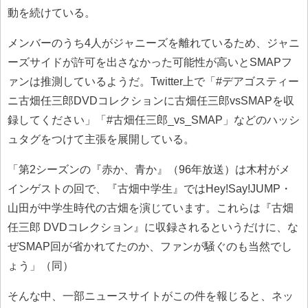
動を続けている。
メンバーのうち4人がジャニーズを離れているため、ジャニ
ーズサイドが許可を出さなかった可能性が高いとSMAPフ
ァンは推測しているようだ。Twitter上で「#デアゴスティー
ニ古畑任三郎DVDコレクションに古畑任三郎vsSMAPを収
録してください」「#古畑任三郎_vs_SMAP」などのハッシ
ュタグをつけて主張を展開している。
「第2シーズンの『赤か、青か』（96年放送）は木村がメ
インゲストの回で、『古畑中学生』ではHey!Say!JUMP・
山田が中学生時代の古畑を演じています。これらは『古畑
任三郎 DVDコレクション』に収録されるというだけに、な
ぜSMAP回が省かれてたのか、ファンが騒ぐのも当然でし
ょう」（同）
そんな中、一部ニュースサイトがこの件を報じると、ネッ