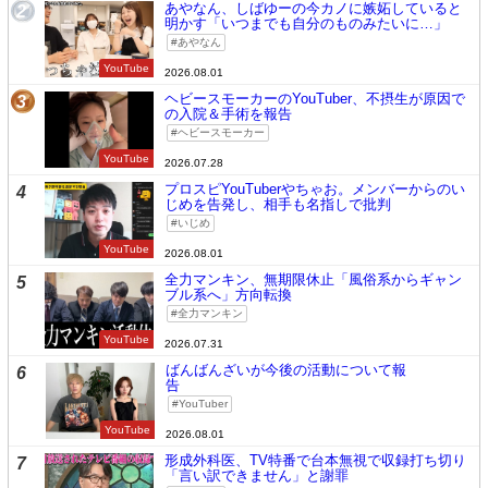
あやなん、しばゆーの今カノに嫉妬していると
2
明かす「いつまでも自分のものみたいに…」
あやなん
YouTube
2026.08.01
ヘビースモーカーのYouTuber、不摂生が原因で
3
の入院＆手術を報告
ヘビースモーカー
YouTube
2026.07.28
プロスピYouTuberやちゃお。メンバーからのい
4
じめを告発し、相手も名指しで批判
いじめ
YouTube
2026.08.01
全力マンキン、無期限休止「風俗系からギャン
5
ブル系へ」方向転換
全力マンキン
YouTube
2026.07.31
ばんばんざいが今後の活動について報
6
告
YouTuber
YouTube
2026.08.01
形成外科医、TV特番で台本無視で収録打ち切り
7
「言い訳できません」と謝罪