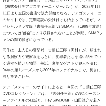
（株式会社デアゴスティーニ・ジャパン）が、2022年1月
11日より全国の書店で販売開始となる。デアゴスティーニ
のサイトでは、定期購読の受け付けも始まっているが、ス
ペシャルドラマ版『古畑任三郎 vs SMAP』（1999年放送）
については“都合”により収録されないことが判明。SMAPフ
ァンの間で騒ぎになっている。
同作は、主人公の警部補・古畑任三郎（田村）が、類まれ
なる洞察力や観察眼をもとに、犯罪者たちを追い詰めてい
く過程を描いた物語。毎話、豪華なゲストが犯人を演じ、
94年の第1シーズンから2006年のファイナルまで、長きに
渡り放送された。
デアゴスティーニのサイトによると、今回の『古畑任三郎
DVDコレクション』には、『古畑任三郎』の第1シーズン
～ファイナルの41話と、Hey!Say!JUMP・山田涼介が若き