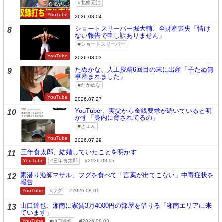
北條元治
YouTube
2026.08.04
ショートスリーパー堀大輔、全財産喪失「情け
8
ない報告で申し訳ありません」
ショートスリーパー
YouTube
2026.08.03
たぬかな、人工授精6回目の末に出産「子たぬ無
9
事産まれました」
たかぬな
YouTube
2026.07.27
YouTuber、実父から金銭要求が続いていると明
10
かす「身内に脅されてるの」
きょん
YouTube
2026.07.29
三年食太郎、結婚していたことを明かす
11
YouTube
三年食太郎
2026.08.05
素潜り漁師マサル、フグを食べて「言葉が出てこない」中毒症状を
12
報告
YouTube
フグ
2026.08.01
山口達也、湘南に家賃3万4000円の部屋を借りる「湘南エリアに来
13
ています」
YouTube
山口達也
2026.08.03