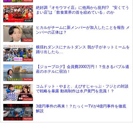
YouTube
絶好調『オモウマイ店』に他局から批判!? “安くてう
まい店”は「飲食業界の首を絞めている」のか
エンタメ
ヒカルがチームに新メンバーが加入したことを報告 メ
ンバーの正体は？
YouTube
横揺れダンスにナルトダンス 我が子がネットミームを
踊り出したら…
YouTube
【ジョーブログ】会員費2000万円！？生きるバブル遺
産のホテルに宿泊！
YouTube
コムドット・やまと、えびすじゃっぷ・フジとの対談
で戦略を暴露 動画制作は水戸黄門を意識！？
YouTube
3億円事件の再来！？たっくーTVが4億円事件を徹底
解説
YouTube