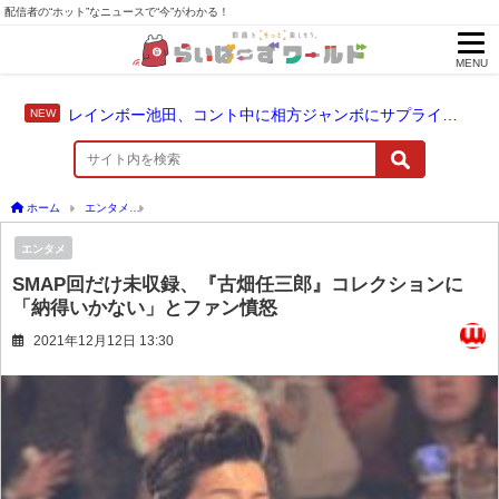
配信者の“ホット”なニュースで“今”がわかる！
MENU
レインボー池田、コント中に相方ジャンボにサプライズ結婚報告
ホーム
エンタメ
SMAP回だけ未収録、『古畑任三郎』コレクションに「納得いかな
エンタメ
SMAP回だけ未収録、『古畑任三郎』コレクションに
「納得いかない」とファン憤怒
2021年12月12日 13:30