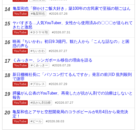
亀梨和也「卵かけご飯大好き」築100年の古民家で至福の朝ごはん
14
YouTube
亀梨和也
2026.07.26
ヤバすぎる…人気YouTuber、女性から使用済みの〇〇〇が送られて
15
きたと激怒
YouTube
タケヤキ翔
2026.07.31
映画『ちいかわ』初日9.3億円。観た人から「こんな話なの」と困
16
惑の声も
YouTube
ちいかわ
2026.07.27
くみっきー、シンガポール移住の理由を語る
17
YouTube
くみっきー
2026.07.28
新日棚橋社長に「パソコン打てるんですか」発言の前川D 批判殺到
18
で謝罪
YouTube
プロレス
2026.07.29
膵臓がん公表のYouTuber、再発したが抗がん剤での治療はしないと
19
報告
YouTube
抗がん剤治療
2026.07.27
亀梨和也とアサヒ空想開発局のコラボビールが8月4日から発売決
20
定！
YouTube
ビール
2026.08.03