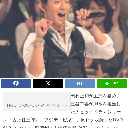
LINE
田村正和が主演を務め、
三谷幸喜が脚本を担当し
木村さん、どう思ってんの？（C）サイゾーウーマン
た大ヒットドラマシリー
ズ『古畑任三郎』（フジテレビ系）。同作を収録したDVD
付きマガジン・隔週刊『古畑任三郎 DVDコレクション』