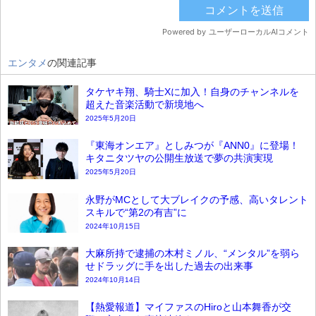
エンタメ
の関連記事
タケヤキ翔、騎士Xに加入！自身のチャンネルを
超えた音楽活動で新境地へ
2025年5月20日
『東海オンエア』としみつが『ANN0』に登場！
キタニタツヤの公開生放送で夢の共演実現
2025年5月20日
永野がMCとして大ブレイクの予感、高いタレント
スキルで“第2の有吉”に
2024年10月15日
大麻所持で逮捕の木村ミノル、“メンタル”を弱ら
せドラッグに手を出した過去の出来事
2024年10月14日
【熱愛報道】マイファスのHiroと山本舞香が交