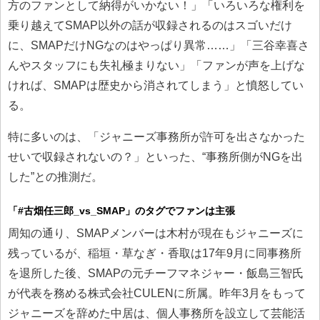
方のファンとして納得がいかない！」「いろいろな権利を
乗り越えてSMAP以外の話が収録されるのはスゴいだけ
に、SMAPだけNGなのはやっぱり異常……」「三谷幸喜さ
んやスタッフにも失礼極まりない」「ファンが声を上げな
ければ、SMAPは歴史から消されてしまう」と憤怒してい
る。
特に多いのは、「ジャニーズ事務所が許可を出さなかった
せいで収録されないの？」といった、“事務所側がNGを出
した”との推測だ。
「#古畑任三郎_vs_SMAP」のタグでファンは主張
周知の通り、SMAPメンバーは木村が現在もジャニーズに
残っているが、稲垣・草なぎ・香取は17年9月に同事務所
を退所した後、SMAPの元チーフマネジャー・飯島三智氏
が代表を務める株式会社CULENに所属。昨年3月をもって
ジャニーズを辞めた中居は、個人事務所を設立して芸能活