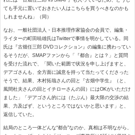
ても手元に置いておきたい人はこちらを買うべきなのかも
しれませんね」（同）
なお、一般社団法人・日本推理作家協会の会員で、編集・
ライターの町田暁雄氏はTwitterで事情を明かしている。同
氏は『古畑任三郎 DVDコレクション』の編集に携わってい
るそうだが、SMAPファンから「『都合』とは？」と質問
を受けた流れで、「聞いた範囲で状況を申し上げますと、
デアゴさんも、全方面に誠意を持って当たってくださった
そうで、結果、木村拓哉さんの回と『古畑中学生』（と、
風間杜夫さんの回とイチローさんの回）にはOKがいただけ
ました」「デアゴさん的には（たぶん）最大限の交渉の結
果、力及ばず、というところではないかと思います」と、
返信していた。
結局のところ一体どんな“都合”なのか、真相は不明ながら、