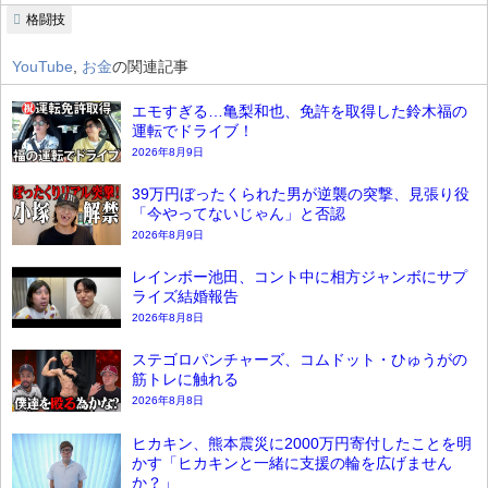
格闘技
YouTube
,
お金
の関連記事
エモすぎる…亀梨和也、免許を取得した鈴木福の
運転でドライブ！
2026年8月9日
39万円ぼったくられた男が逆襲の突撃、見張り役
「今やってないじゃん」と否認
2026年8月9日
レインボー池田、コント中に相方ジャンボにサプ
ライズ結婚報告
2026年8月8日
ステゴロパンチャーズ、コムドット・ひゅうがの
筋トレに触れる
2026年8月8日
ヒカキン、熊本震災に2000万円寄付したことを明
かす「ヒカキンと一緒に支援の輪を広げません
か？」