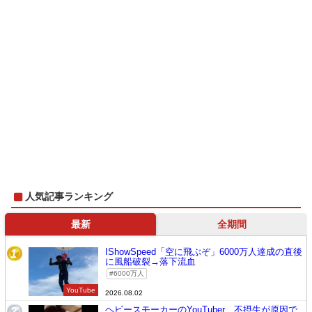
人気記事ランキング
最新
全期間
IShowSpeed「空に飛ぶぞ」6000万人達成の直後
1
に風船破裂→落下流血
6000万人
YouTube
2026.08.02
ヘビースモーカーのYouTuber、不摂生が原因で
2