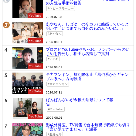
の入院＆手術を報告
ヘビースモーカー
YouTube
2026.07.28
あやなん、しばゆーの今カノに嫉妬していると
3
明かす「いつまでも自分のものみたいに…」
あやなん
YouTube
2026.08.01
プロスピYouTuberやちゃお。メンバーからのい
4
じめを告発し、相手も名指しで批判
いじめ
YouTube
2026.08.01
全力マンキン、無期限休止「風俗系からギャン
5
ブル系へ」方向転換
全力マンキン
YouTube
2026.07.31
ばんばんざいが今後の活動について報
6
告
YouTuber
YouTube
2026.08.01
形成外科医、TV特番で台本無視で収録打ち切り
7
「言い訳できません」と謝罪
北條元治