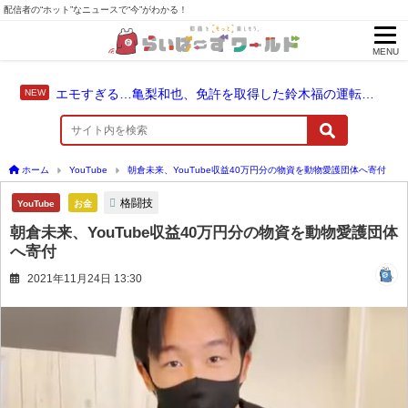
配信者の“ホット”なニュースで“今”がわかる！
MENU
エモすぎる…亀梨和也、免許を取得した鈴木福の運転でドライブ！
ホーム
YouTube
朝倉未来、YouTube収益40万円分の物資を動物愛護団体へ寄付
格闘技
YouTube
お金
朝倉未来、YouTube収益40万円分の物資を動物愛護団体
へ寄付
2021年11月24日 13:30