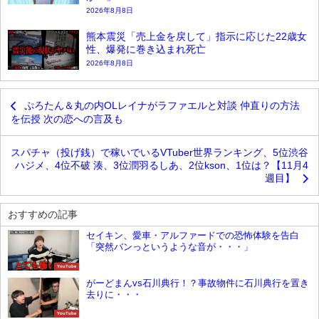
2026年8月8日
熊本震災「売上金を戻して」指示に応じた22歳女
性、爆発に巻き込まれ死亡
2026年8月8日
ぷろたん＆丸の内OLレイナがラファエルと対談 仲直りの方法
を伝授 次の恋への言及も
スパチャ（投げ銭）で稼いでいるVTuber世界ランキング、5位渋谷
ハジメ、4位不破 湊、3位潤羽るしあ、2位kson、1位は？【11月4
週目】
おすすめの記事
セイキン、愛車・アルファードでの恐怖体験を告白
「突然バンっというような音が・・・」
YouTube
がーどまんvs石川典行！？事故物件に石川典行を置き
去りに・・・
YouTube