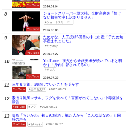
YouTube
2026.08.04
ショートスリーパー堀大輔、全財産喪失「情け
8
ない報告で申し訳ありません」
ショートスリーパー
YouTube
2026.08.03
たぬかな、人工授精6回目の末に出産「子たぬ無
9
事産まれました」
たかぬな
YouTube
2026.07.27
YouTuber、実父から金銭要求が続いていると明
10
かす「身内に脅されてるの」
きょん
YouTube
2026.07.29
三年食太郎、結婚していたことを明かす
11
YouTube
三年食太郎
2026.08.05
素潜り漁師マサル、フグを食べて「言葉が出てこない」中毒症状を
12
報告
YouTube
フグ
2026.08.01
映画『ちいかわ』初日9.3億円。観た人から「こんな話なの」と困
13
惑の声も
YouTube
ちいかわ
2026.07.27