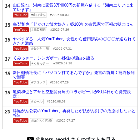
山口達也、湘南に家賃3万4000円の部屋を借りる「湘南エリアに来
14
ています」
YouTube
山口達也
2026.08.03
亀梨和也「卵かけご飯大好き」築100年の古民家で至福の朝ごはん
15
YouTube
亀梨和也
2026.07.26
ヤバすぎる…人気YouTuber、女性から使用済みの〇〇〇が送られて
16
きたと激怒
YouTube
タケヤキ翔
2026.07.31
くみっきー、シンガポール移住の理由を語る
17
YouTube
くみっきー
2026.07.28
新日棚橋社長に「パソコン打てるんですか」発言の前川D 批判殺到
18
で謝罪
YouTube
プロレス
2026.07.29
亀梨和也とアサヒ空想開発局のコラボビールが8月4日から発売決
19
定！
YouTube
ビール
2026.08.03
膵臓がん公表のYouTuber、再発したが抗がん剤での治療はしないと
20
報告
YouTube
抗がん剤治療
2026.07.27
@livers_world さんのポストを見る