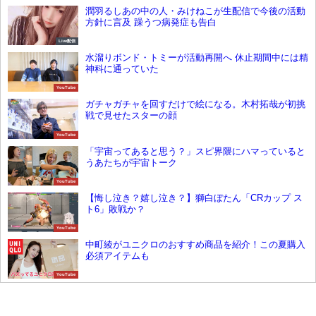
潤羽るしあの中の人・みけねこが生配信で今後の活動
方針に言及 躁うつ病発症も告白
Live配信
水溜りボンド・トミーが活動再開へ 休止期間中には精
神科に通っていた
YouTube
ガチャガチャを回すだけで絵になる。木村拓哉が初挑
戦で見せたスターの顔
YouTube
「宇宙ってあると思う？」スピ界隈にハマっていると
うあたちが宇宙トーク
YouTube
【悔し泣き？嬉し泣き？】獅白ぼたん「CRカップ ス
ト6」敗戦か？
YouTube
中町綾がユニクロのおすすめ商品を紹介！この夏購入
必須アイテムも
YouTube