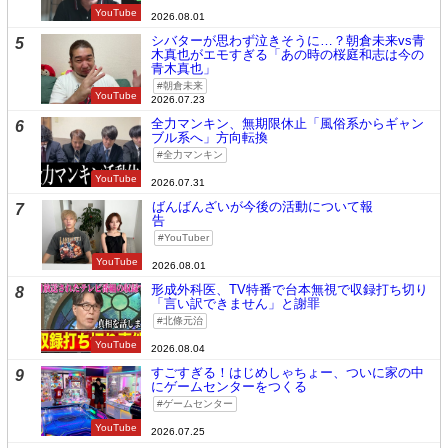
YouTube
2026.08.01
シバターが思わず泣きそうに…？朝倉未来vs青
5
木真也がエモすぎる「あの時の桜庭和志は今の
青木真也」
朝倉未来
YouTube
2026.07.23
全力マンキン、無期限休止「風俗系からギャン
6
ブル系へ」方向転換
全力マンキン
YouTube
2026.07.31
ばんばんざいが今後の活動について報
7
告
YouTuber
YouTube
2026.08.01
形成外科医、TV特番で台本無視で収録打ち切り
8
「言い訳できません」と謝罪
北條元治
YouTube
2026.08.04
すごすぎる！はじめしゃちょー、ついに家の中
9
にゲームセンターをつくる
ゲームセンター
YouTube
2026.07.25