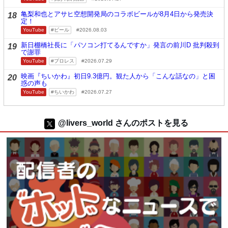
亀梨和也とアサヒ空想開発局のコラボビールが8月4日から発売決
18
定！
YouTube
ビール
2026.08.03
新日棚橋社長に「パソコン打てるんですか」発言の前川D 批判殺到
19
で謝罪
YouTube
プロレス
2026.07.29
映画『ちいかわ』初日9.3億円。観た人から「こんな話なの」と困
20
惑の声も
YouTube
ちいかわ
2026.07.27
@livers_world さんのポストを見る