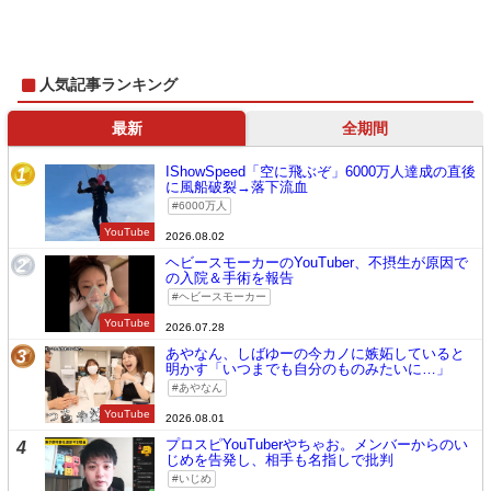
人気記事ランキング
最新
全期間
IShowSpeed「空に飛ぶぞ」6000万人達成の直後
1
に風船破裂→落下流血
6000万人
YouTube
2026.08.02
ヘビースモーカーのYouTuber、不摂生が原因で
2
の入院＆手術を報告
ヘビースモーカー
YouTube
2026.07.28
あやなん、しばゆーの今カノに嫉妬していると
3
明かす「いつまでも自分のものみたいに…」
あやなん
YouTube
2026.08.01
プロスピYouTuberやちゃお。メンバーからのい
4
じめを告発し、相手も名指しで批判
いじめ