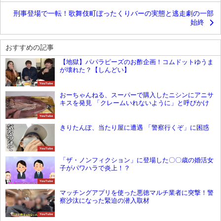
刑事登場で一転！歌舞伎町ぼったくりバーの実態と逃走劇の一部
始終
おすすめの記事
【地獄】パパラピーズのお酢企画！コムドットゆうま
が壊れた？【しんどい】
YouTube
おーちゃんねる、スーパーで購入したニシンにアニサ
キスを発見 「クレームいれないように」と呼びかけ
YouTube
きりたんぽ、当たり屋に遭遇 「警察行くぞ」に困惑
YouTube
「ザ・ノンフィクション」に登場した〇〇歳の婚活女
子がパワハラで炎上！？
YouTube
マッチングアプリを使った悪徳マルチ業者に突撃！警
察沙汰になった緊迫の潜入取材
YouTube