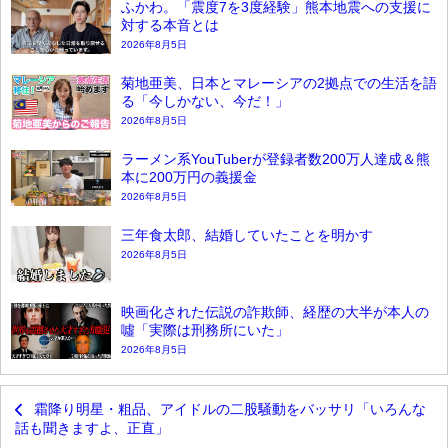
ふかわ。「震度7を3度経験」熊本地震への支援に
対する本音とは
2026年8月5日
菊地亜美、日本とマレーシアの2拠点での生活を語
る「今しかない、今だ！」
2026年8月5日
ラーメン系YouTuberが登録者数200万人達成＆熊
本に200万円の義援金
2026年8月5日
三年食太郎、結婚していたことを明かす
2026年8月5日
映画化された伝説の詐欺師、経歴の大半が本人の
噓「実際は刑務所にいた」
2026年8月5日
霜降り明星・粗品、アイドルの二股騒動をバッサリ「いろんな
話も聞きますよ、正直」