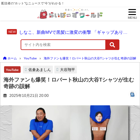
配信者の“ホット”なニュースで“今”がわかる！
MENU
しなこ、新曲MVで黒髪に激変の衝撃 「ギャップありすぎ」の声
ホーム
YouTube
海外ファンも爆笑！ロバート秋山の大谷Tシャツが生む奇跡の誤解
佐倉あましん
大谷翔平
YouTube
海外ファンも爆笑！ロバート秋山の大谷Tシャツが生む
奇跡の誤解
2025年10月21日 20:00