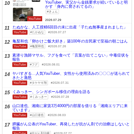
YouTuber、実父から金銭要求が続いていると明
10
かす「身内に脅されてるの」
きょん
YouTube
2026.07.29
たぬかな、人工授精6回目の末に出産「子たぬ無事産まれました」
11
YouTube
たかぬな
2026.07.27
亀梨和也「卵かけご飯大好き」築100年の古民家で至福の朝ごはん
12
YouTube
亀梨和也
2026.07.26
素潜り漁師マサル、フグを食べて「言葉が出てこない」中毒症状を
13
報告
YouTube
フグ
2026.08.01
ヤバすぎる…人気YouTuber、女性から使用済みの〇〇〇が送られて
14
きたと激怒
YouTube
タケヤキ翔
2026.07.31
くみっきー、シンガポール移住の理由を語る
15
YouTube
くみっきー
2026.07.28
山口達也、湘南に家賃3万4000円の部屋を借りる「湘南エリアに来
16
ています」
YouTube
山口達也
2026.08.03
膵臓がん公表のYouTuber、再発したが抗がん剤での治療はしないと
17
報告
YouTube
抗がん剤治療
2026.07.27