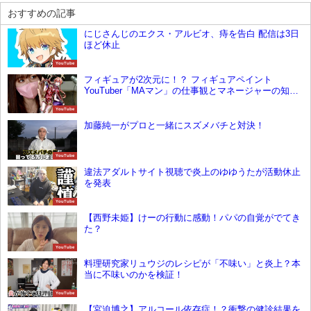
おすすめの記事
にじさんじのエクス・アルビオ、痔を告白 配信は3日
ほど休止
YouTube
フィギュアが2次元に！？ フィギュアペイント
YouTuber「MAマン」の仕事観とマネージャーの知ら
れざる努力に迫る
YouTube
加藤純一がプロと一緒にスズメバチと対決！
YouTube
違法アダルトサイト視聴で炎上のゆゆうたが活動休止
を発表
YouTube
【西野未姫】けーの行動に感動！パパの自覚がでてき
た？
YouTube
料理研究家リュウジのレシピが「不味い」と炎上？本
当に不味いのかを検証！
YouTube
【宮迫博之】アルコール依存症！？衝撃の健診結果を