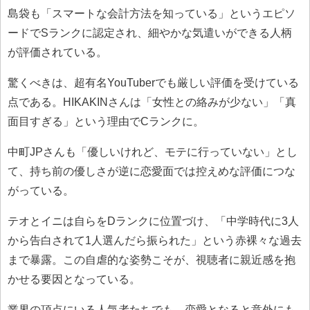
島袋も「スマートな会計方法を知っている」というエピソ
ードでSランクに認定され、細やかな気遣いができる人柄
が評価されている。
驚くべきは、超有名YouTuberでも厳しい評価を受けている
点である。HIKAKINさんは「女性との絡みが少ない」「真
面目すぎる」という理由でCランクに。
中町JPさんも「優しいけれど、モテに行っていない」とし
て、持ち前の優しさが逆に恋愛面では控えめな評価につな
がっている。
テオとイニは自らをDランクに位置づけ、「中学時代に3人
から告白されて1人選んだら振られた」という赤裸々な過去
まで暴露。この自虐的な姿勢こそが、視聴者に親近感を抱
かせる要因となっている。
業界の頂点にいる人気者たちでも、恋愛となると意外にも