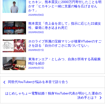
ヒカキン、熊本震災に2000万円寄付したことを明
かす「ヒカキンと一緒に支援の輪を広げません
か？」
2026年8月8日
熊本震災「売上金を戻して」指示に応じた22歳女
性、爆発に巻き込まれ死亡
2026年8月8日
ホロライブ所属の宝鐘マリンが後輩VTuberのすご
さを語る「自分のすごさに気づいてない」
2026年8月7日
東海オンエア・としみつ、自身が所有する高級腕
時計を紹介
2026年8月7日
同世代YouTuberが悩みを本音で語り合う
はじめしゃちょー電撃結婚！独身YouTuber代表が明かした運命の
決め手とは？