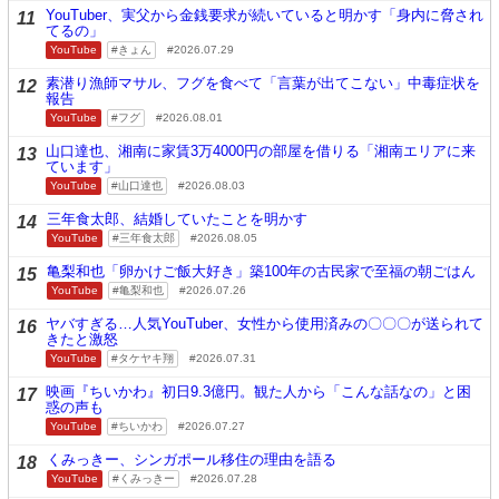
YouTuber、実父から金銭要求が続いていると明かす「身内に脅され
11
てるの」
YouTube
きょん
2026.07.29
素潜り漁師マサル、フグを食べて「言葉が出てこない」中毒症状を
12
報告
YouTube
フグ
2026.08.01
山口達也、湘南に家賃3万4000円の部屋を借りる「湘南エリアに来
13
ています」
YouTube
山口達也
2026.08.03
三年食太郎、結婚していたことを明かす
14
YouTube
三年食太郎
2026.08.05
亀梨和也「卵かけご飯大好き」築100年の古民家で至福の朝ごはん
15
YouTube
亀梨和也
2026.07.26
ヤバすぎる…人気YouTuber、女性から使用済みの〇〇〇が送られて
16
きたと激怒
YouTube
タケヤキ翔
2026.07.31
映画『ちいかわ』初日9.3億円。観た人から「こんな話なの」と困
17
惑の声も
YouTube
ちいかわ
2026.07.27
くみっきー、シンガポール移住の理由を語る
18
YouTube
くみっきー
2026.07.28