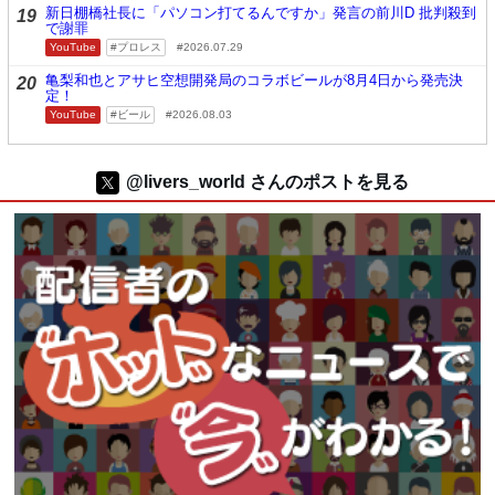
新日棚橋社長に「パソコン打てるんですか」発言の前川D 批判殺到
19
で謝罪
YouTube
プロレス
2026.07.29
亀梨和也とアサヒ空想開発局のコラボビールが8月4日から発売決
20
定！
YouTube
ビール
2026.08.03
@livers_world さんのポストを見る