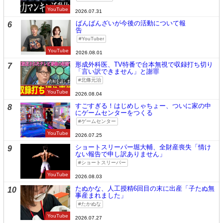
YouTube
2026.07.31
ばんばんざいが今後の活動について報
6
告
YouTuber
YouTube
2026.08.01
形成外科医、TV特番で台本無視で収録打ち切り
7
「言い訳できません」と謝罪
北條元治
YouTube
2026.08.04
すごすぎる！はじめしゃちょー、ついに家の中
8
にゲームセンターをつくる
ゲームセンター
YouTube
2026.07.25
ショートスリーパー堀大輔、全財産喪失「情け
9
ない報告で申し訳ありません」
ショートスリーパー
YouTube
2026.08.03
たぬかな、人工授精6回目の末に出産「子たぬ無
10
事産まれました」
たかぬな
YouTube
2026.07.27