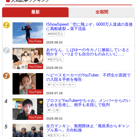
最新
全期間
IShowSpeed「空に飛ぶぞ」6000万人達成の直後
1
に風船破裂→落下流血
6000万人
YouTube
2026.08.02
あやなん、しばゆーの今カノに嫉妬していると
2
明かす「いつまでも自分のものみたいに…」
あやなん
YouTube
2026.08.01
ヘビースモーカーのYouTuber、不摂生が原因で
3
の入院＆手術を報告
ヘビースモーカー
YouTube
2026.07.28
プロスピYouTuberやちゃお。メンバーからのい
4
じめを告発し、相手も名指しで批判
いじめ
YouTube
2026.08.01
全力マンキン、無期限休止「風俗系からギャン
5
ブル系へ」方向転換
全力マンキン