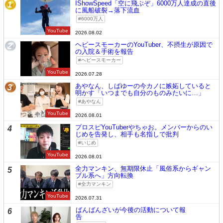
IShowSpeed「空に飛ぶぞ」6000万人達成の直後
1
に風船破裂→落下流血
6000万人
YouTube
2026.08.02
ヘビースモーカーのYouTuber、不摂生が原因で
2
の入院＆手術を報告
ヘビースモーカー
YouTube
2026.07.28
あやなん、しばゆーの今カノに嫉妬していると
3
明かす「いつまでも自分のものみたいに…」
あやなん
YouTube
2026.08.01
プロスピYouTuberやちゃお。メンバーからのい
4
じめを告発し、相手も名指しで批判
いじめ
YouTube
2026.08.01
全力マンキン、無期限休止「風俗系からギャン
5
ブル系へ」方向転換
全力マンキン
YouTube
2026.07.31
ばんばんざいが今後の活動について報
6
告