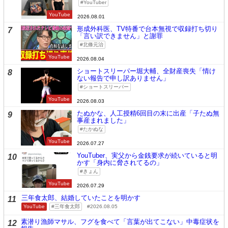
YouTuber
YouTube
2026.08.01
形成外科医、TV特番で台本無視で収録打ち切り
7
「言い訳できません」と謝罪
北條元治
YouTube
2026.08.04
ショートスリーパー堀大輔、全財産喪失「情け
8
ない報告で申し訳ありません」
ショートスリーパー
YouTube
2026.08.03
たぬかな、人工授精6回目の末に出産「子たぬ無
9
事産まれました」
たかぬな
YouTube
2026.07.27
YouTuber、実父から金銭要求が続いていると明
10
かす「身内に脅されてるの」
きょん
YouTube
2026.07.29
三年食太郎、結婚していたことを明かす
11
YouTube
三年食太郎
2026.08.05
素潜り漁師マサル、フグを食べて「言葉が出てこない」中毒症状を
12