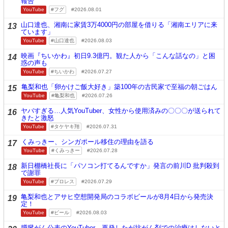
報告
YouTube
フグ
2026.08.01
山口達也、湘南に家賃3万4000円の部屋を借りる「湘南エリアに来
13
ています」
YouTube
山口達也
2026.08.03
映画『ちいかわ』初日9.3億円。観た人から「こんな話なの」と困
14
惑の声も
YouTube
ちいかわ
2026.07.27
亀梨和也「卵かけご飯大好き」築100年の古民家で至福の朝ごはん
15
YouTube
亀梨和也
2026.07.26
ヤバすぎる…人気YouTuber、女性から使用済みの〇〇〇が送られて
16
きたと激怒
YouTube
タケヤキ翔
2026.07.31
くみっきー、シンガポール移住の理由を語る
17
YouTube
くみっきー
2026.07.28
新日棚橋社長に「パソコン打てるんですか」発言の前川D 批判殺到
18
で謝罪
YouTube
プロレス
2026.07.29
亀梨和也とアサヒ空想開発局のコラボビールが8月4日から発売決
19
定！
YouTube
ビール
2026.08.03
膵臓がん公表のYouTuber、再発したが抗がん剤での治療はしないと