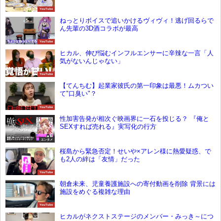
YouTube
ねっとりボイスで追いかけるヴィヴィ！逃げ回るらで
ん先輩の3D酒コラボが最高
YouTube
ヒカル、伸び悩むインフルエンサーに辛辣な一言「人
気がないんじゃない」
YouTube
【てんちむ】起業家彼氏の第一印象は最悪！ムカつい
て"口臭い"？
YouTube
性加害告発が相次ぐ映画界に一石を投じる？ 『俺と
SEXすれば売れる』実写化の行方
エンタメ
桜島から緊急否定！せいや×アレン様に熱愛疑惑、で
も2人の絆は「友情」だった
YouTube
朝倉未来、児童養護施設への寄付動画を削除 背景には
施設をめぐる複雑な理由
YouTube
ヒカルがネクストステージのメンバー・みっき～につ