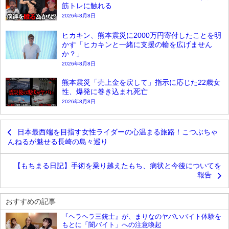
筋トレに触れる
2026年8月8日
ヒカキン、熊本震災に2000万円寄付したことを明
かす「ヒカキンと一緒に支援の輪を広げません
か？」
2026年8月8日
熊本震災「売上金を戻して」指示に応じた22歳女
性、爆発に巻き込まれ死亡
2026年8月8日
日本最西端を目指す女性ライダーの心温まる旅路！こつぶちゃ
んねるが魅せる長崎の島々巡り
【もちまる日記】手術を乗り越えたもち、病状と今後についてを
報告
おすすめの記事
『ヘラヘラ三銃士』が、まりなのヤバいバイト体験を
もとに「闇バイト」への注意喚起