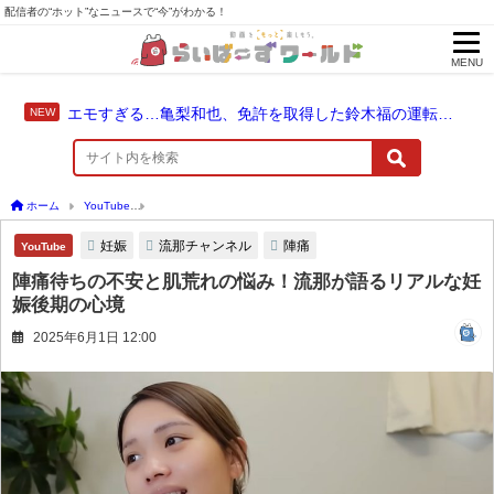
配信者の“ホット”なニュースで“今”がわかる！
MENU
エモすぎる…亀梨和也、免許を取得した鈴木福の運転でドライブ！
ホーム
YouTube
陣痛待ちの不安と肌荒れの悩み！流那が語るリアルな妊娠後期の心
妊娠
流那チャンネル
陣痛
YouTube
陣痛待ちの不安と肌荒れの悩み！流那が語るリアルな妊
娠後期の心境
2025年6月1日 12:00