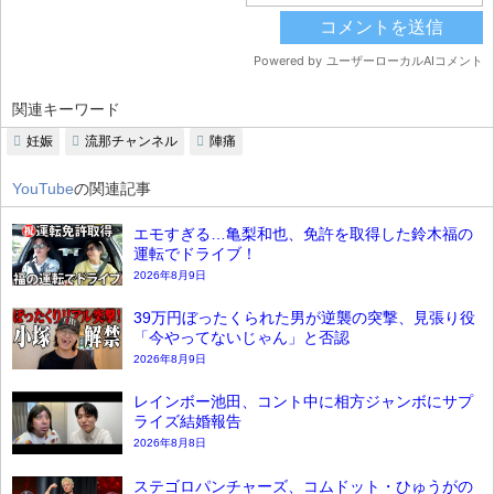
関連キーワード
妊娠
流那チャンネル
陣痛
YouTube
の関連記事
エモすぎる…亀梨和也、免許を取得した鈴木福の
運転でドライブ！
2026年8月9日
39万円ぼったくられた男が逆襲の突撃、見張り役
「今やってないじゃん」と否認
2026年8月9日
レインボー池田、コント中に相方ジャンボにサプ
ライズ結婚報告
2026年8月8日
ステゴロパンチャーズ、コムドット・ひゅうがの