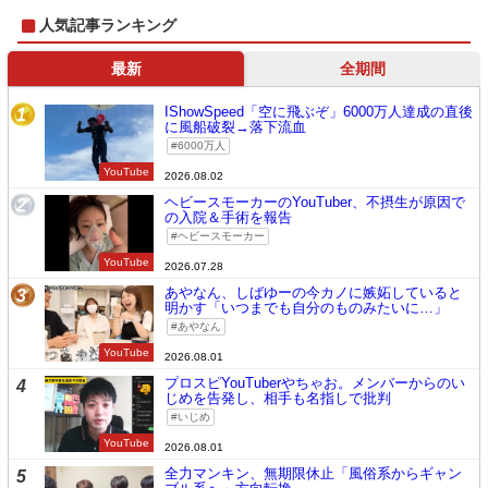
人気記事ランキング
最新
全期間
IShowSpeed「空に飛ぶぞ」6000万人達成の直後
1
に風船破裂→落下流血
6000万人
YouTube
2026.08.02
ヘビースモーカーのYouTuber、不摂生が原因で
2
の入院＆手術を報告
ヘビースモーカー
YouTube
2026.07.28
あやなん、しばゆーの今カノに嫉妬していると
3
明かす「いつまでも自分のものみたいに…」
あやなん
YouTube
2026.08.01
プロスピYouTuberやちゃお。メンバーからのい
4
じめを告発し、相手も名指しで批判
いじめ
YouTube
2026.08.01
全力マンキン、無期限休止「風俗系からギャン
5