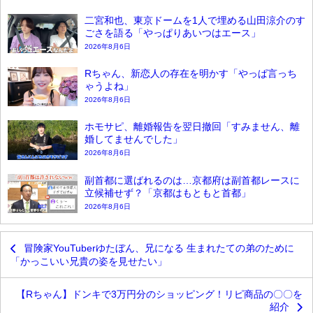
二宮和也、東京ドームを1人で埋める山田涼介のす
ごさを語る「やっぱりあいつはエース」
2026年8月6日
Rちゃん、新恋人の存在を明かす「やっぱ言っち
ゃうよね」
2026年8月6日
ホモサピ、離婚報告を翌日撤回「すみません、離
婚してませんでした」
2026年8月6日
副首都に選ばれるのは…京都府は副首都レースに
立候補せず？「京都はもともと首都」
2026年8月6日
冒険家YouTuberゆたぼん、兄になる 生まれたての弟のために
「かっこいい兄貴の姿を見せたい」
【Rちゃん】ドンキで3万円分のショッピング！リピ商品の〇〇を
紹介