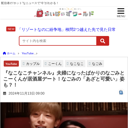
配信者の“ホット”なニュースで“今”がわかる！
MENU
「リゾートなのに紛争地」検問2つ越えた先で見た日常
ホーム
YouTube
『なこなこチャンネル』夫婦になったばかりのなごみとこーくんが
カップル
こーくん
なこなこ
なごみ
YouTube
『なこなこチャンネル』夫婦になったばかりのなごみと
こーくんが居酒屋デート！なごみの「あざと可愛い」姿
も？！
2024年11月13日 09:00