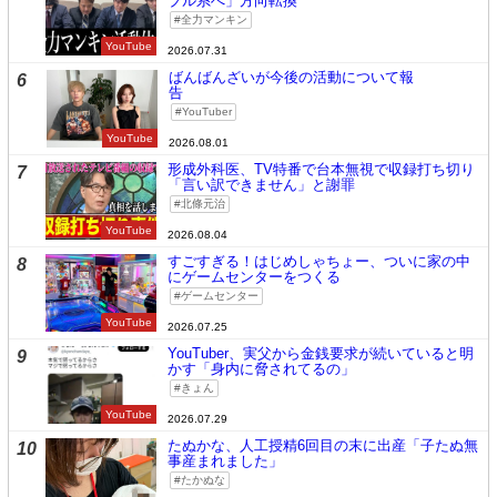
ブル系へ」方向転換
全力マンキン
YouTube
2026.07.31
ばんばんざいが今後の活動について報
6
告
YouTuber
YouTube
2026.08.01
形成外科医、TV特番で台本無視で収録打ち切り
7
「言い訳できません」と謝罪
北條元治
YouTube
2026.08.04
すごすぎる！はじめしゃちょー、ついに家の中
8
にゲームセンターをつくる
ゲームセンター
YouTube
2026.07.25
YouTuber、実父から金銭要求が続いていると明
9
かす「身内に脅されてるの」
きょん
YouTube
2026.07.29
たぬかな、人工授精6回目の末に出産「子たぬ無
10
事産まれました」
たかぬな