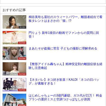
おすすめの記事
桐谷美玲も退社のスウィートパワー、離脱者続出で看
板タレントはまさかの「猫」!?
エンタメ
門りょう 新年1発目の動画でファンからの質問に回
答！
YouTube
まあたそが盗撮に苦言 子どもの撮影に理解求める
YouTube
【整形アイドル轟ちゃん】精神安定剤の離脱症状を経
験し注意喚起
YouTube
【ネタバレ】ネコ好き歓喜！KALDI「ネコの日バッ
グ」が素敵すぎる！
YouTube
はじめしゃちょーの3億円豪邸、ガス代が21万！ 料金
プランの選択ミスと空調つけっぱなしが原因
YouTube