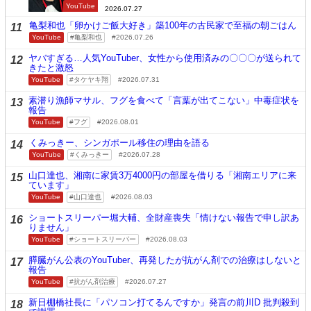
YouTube
2026.07.27
亀梨和也「卵かけご飯大好き」築100年の古民家で至福の朝ごはん
11
YouTube
亀梨和也
2026.07.26
ヤバすぎる…人気YouTuber、女性から使用済みの〇〇〇が送られて
12
きたと激怒
YouTube
タケヤキ翔
2026.07.31
素潜り漁師マサル、フグを食べて「言葉が出てこない」中毒症状を
13
報告
YouTube
フグ
2026.08.01
くみっきー、シンガポール移住の理由を語る
14
YouTube
くみっきー
2026.07.28
山口達也、湘南に家賃3万4000円の部屋を借りる「湘南エリアに来
15
ています」
YouTube
山口達也
2026.08.03
ショートスリーパー堀大輔、全財産喪失「情けない報告で申し訳あ
16
りません」
YouTube
ショートスリーパー
2026.08.03
膵臓がん公表のYouTuber、再発したが抗がん剤での治療はしないと
17
報告
YouTube
抗がん剤治療
2026.07.27
新日棚橋社長に「パソコン打てるんですか」発言の前川D 批判殺到
18