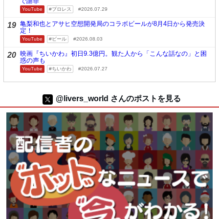
で謝罪
YouTube
プロレス
2026.07.29
亀梨和也とアサヒ空想開発局のコラボビールが8月4日から発売決
19
定！
YouTube
ビール
2026.08.03
映画『ちいかわ』初日9.3億円。観た人から「こんな話なの」と困
20
惑の声も
YouTube
ちいかわ
2026.07.27
@livers_world さんのポストを見る