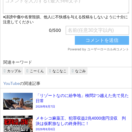
関連キーワード
カップル
こーくん
なこなこ
なごみ
YouTube
の関連記事
「リゾートなのに紛争地」検問2つ越えた先で見た
日常
2026年8月7日
メキシコ麻薬王、犯罪収益2兆4000億円没収 判
決は仮釈放なしの終身刑に！
2026年8月6日