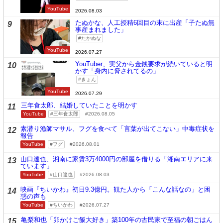
YouTube
2026.08.03
たぬかな、人工授精6回目の末に出産「子たぬ無
9
事産まれました」
たかぬな
YouTube
2026.07.27
YouTuber、実父から金銭要求が続いていると明
10
かす「身内に脅されてるの」
きょん
YouTube
2026.07.29
三年食太郎、結婚していたことを明かす
11
YouTube
三年食太郎
2026.08.05
素潜り漁師マサル、フグを食べて「言葉が出てこない」中毒症状を
12
報告
YouTube
フグ
2026.08.01
山口達也、湘南に家賃3万4000円の部屋を借りる「湘南エリアに来
13
ています」
YouTube
山口達也
2026.08.03
映画『ちいかわ』初日9.3億円。観た人から「こんな話なの」と困
14
惑の声も
YouTube
ちいかわ
2026.07.27
亀梨和也「卵かけご飯大好き」築100年の古民家で至福の朝ごはん
15