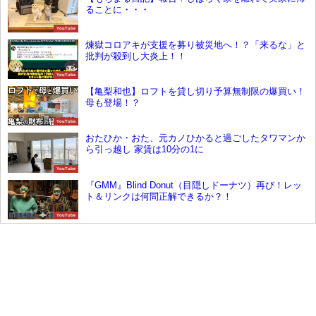
ることに・・・
YouTube
煉獄コロアキが支援を募り被災地へ！？「来るな」と
批判が殺到し大炎上！！
YouTube
【亀梨和也】ロフトを貸し切り予算無制限の爆買い！
母も登場！？
YouTube
おたひか・おた、元カノひかると過ごしたタワマンか
ら引っ越し 家賃は10分の1に
YouTube
『GMM』Blind Donut（目隠しドーナツ）再び！レッ
ト＆リンクは何問正解できるか？！
YouTube