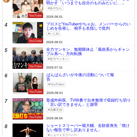
明かす「いつまでも自分のものみたいに…」
あやなん
YouTube
2026.08.01
プロスピYouTuberやちゃお。メンバーからのい
4
じめを告発し、相手も名指しで批判
いじめ
YouTube
2026.08.01
全力マンキン、無期限休止「風俗系からギャン
5
ブル系へ」方向転換
全力マンキン
YouTube
2026.07.31
ばんばんざいが今後の活動について報
6
告
YouTuber
YouTube
2026.08.01
形成外科医、TV特番で台本無視で収録打ち切り
7
「言い訳できません」と謝罪
北條元治
YouTube
2026.08.04
ショートスリーパー堀大輔、全財産喪失「情け
8
ない報告で申し訳ありません」
ショートスリーパー