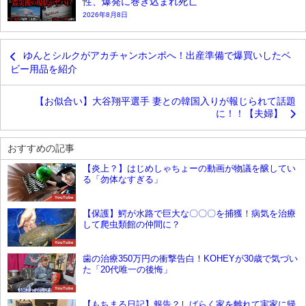
性、爆発に巻き込まれ死亡
2026年8月8日
ゆんとシルクがアカチャンホンポへ！出産準備で爆買いしたベ
ビー用品を紹介
【お似合い】大谷翔平選手 妻との韓国入りが報じられて話題
に！！【夫婦】
おすすめの記事
【炎上？】はじめしゃちょーの動画が物議を醸してい
る「勿体なすぎる」
YouTube
【保護】鰐が水路で巨大な〇〇〇を捕獲！病気を治療
して爬虫類館の仲間に？
YouTube
歯の治療350万円の衝撃告白！KOHEYが30歳で気づい
た「20代唯一の後悔」
YouTube
【もちまる日記】報告？しばらく家を離れて実家に帰