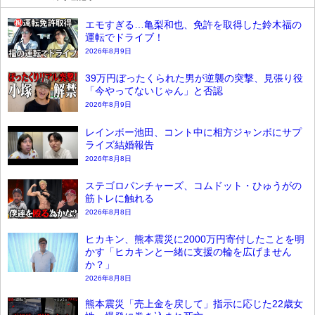
エモすぎる…亀梨和也、免許を取得した鈴木福の
運転でドライブ！
2026年8月9日
39万円ぼったくられた男が逆襲の突撃、見張り役
「今やってないじゃん」と否認
2026年8月9日
レインボー池田、コント中に相方ジャンボにサプ
ライズ結婚報告
2026年8月8日
ステゴロパンチャーズ、コムドット・ひゅうがの
筋トレに触れる
2026年8月8日
ヒカキン、熊本震災に2000万円寄付したことを明
かす「ヒカキンと一緒に支援の輪を広げません
か？」
2026年8月8日
熊本震災「売上金を戻して」指示に応じた22歳女