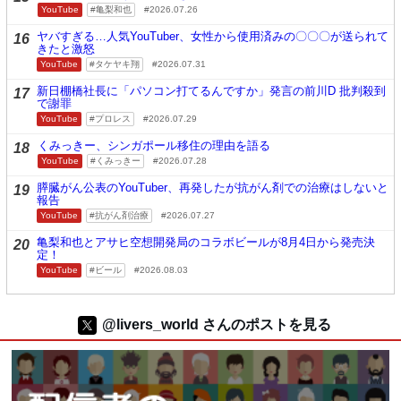
YouTube
亀梨和也
2026.07.26
ヤバすぎる…人気YouTuber、女性から使用済みの〇〇〇が送られて
16
きたと激怒
YouTube
タケヤキ翔
2026.07.31
新日棚橋社長に「パソコン打てるんですか」発言の前川D 批判殺到
17
で謝罪
YouTube
プロレス
2026.07.29
くみっきー、シンガポール移住の理由を語る
18
YouTube
くみっきー
2026.07.28
膵臓がん公表のYouTuber、再発したが抗がん剤での治療はしないと
19
報告
YouTube
抗がん剤治療
2026.07.27
亀梨和也とアサヒ空想開発局のコラボビールが8月4日から発売決
20
定！
YouTube
ビール
2026.08.03
@livers_world さんのポストを見る