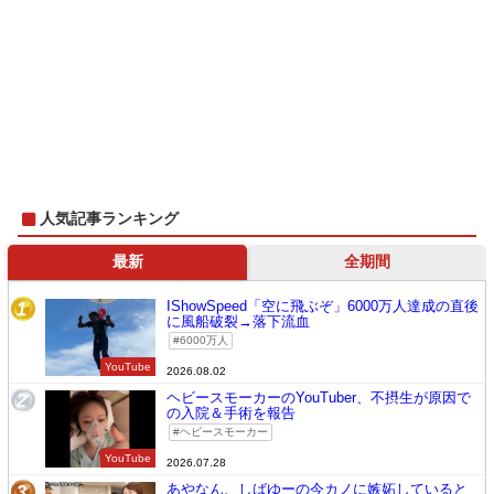
人気記事ランキング
最新
全期間
IShowSpeed「空に飛ぶぞ」6000万人達成の直後
1
に風船破裂→落下流血
6000万人
YouTube
2026.08.02
ヘビースモーカーのYouTuber、不摂生が原因で
2
の入院＆手術を報告
ヘビースモーカー
YouTube
2026.07.28
あやなん、しばゆーの今カノに嫉妬していると
3