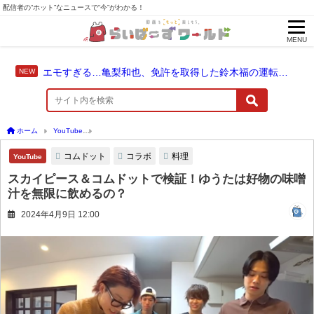
配信者の“ホット”なニュースで“今”がわかる！
MENU
エモすぎる…亀梨和也、免許を取得した鈴木福の運転でドライブ！
ホーム
YouTube
スカイピース＆コムドットで検証！ゆうたは好物の味噌汁を無限に
コムドット
コラボ
料理
YouTube
スカイピース＆コムドットで検証！ゆうたは好物の味噌
汁を無限に飲めるの？
2024年4月9日 12:00