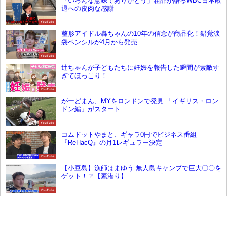
「いろんな意味でありがとう」粗品が語るWBC日本敗
退への皮肉な感謝
YouTube
整形アイドル轟ちゃんの10年の信念が商品化！錯覚涙
袋ペンシルが4月から発売
YouTube
辻ちゃんが子どもたちに妊娠を報告した瞬間が素敵す
ぎてほっこり！
YouTube
がーどまん、MYをロンドンで発見 「イギリス・ロン
ドン編」がスタート
YouTube
コムドットやまと、ギャラ0円でビジネス番組
『ReHacQ』の月1レギュラー決定
YouTube
【小豆島】漁師はまゆう 無人島キャンプで巨大〇〇を
ゲット！？【素潜り】
YouTube