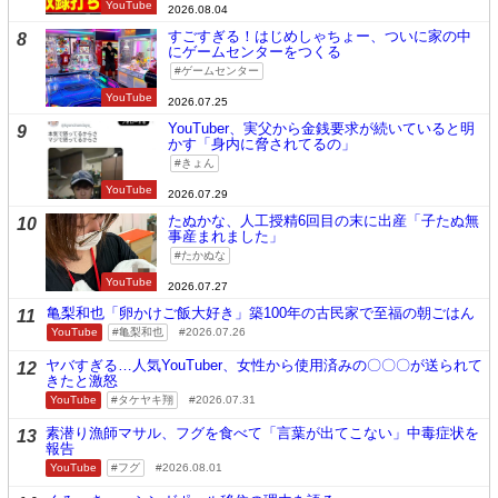
YouTube
2026.08.04
すごすぎる！はじめしゃちょー、ついに家の中
8
にゲームセンターをつくる
ゲームセンター
YouTube
2026.07.25
YouTuber、実父から金銭要求が続いていると明
9
かす「身内に脅されてるの」
きょん
YouTube
2026.07.29
たぬかな、人工授精6回目の末に出産「子たぬ無
10
事産まれました」
たかぬな
YouTube
2026.07.27
亀梨和也「卵かけご飯大好き」築100年の古民家で至福の朝ごはん
11
YouTube
亀梨和也
2026.07.26
ヤバすぎる…人気YouTuber、女性から使用済みの〇〇〇が送られて
12
きたと激怒
YouTube
タケヤキ翔
2026.07.31
素潜り漁師マサル、フグを食べて「言葉が出てこない」中毒症状を
13
報告
YouTube
フグ
2026.08.01