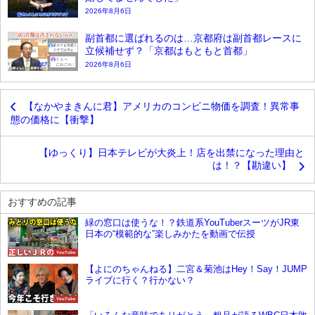
2026年8月6日
副首都に選ばれるのは…京都府は副首都レースに
立候補せず？「京都はもともと首都」
2026年8月6日
【なかやまきんに君】アメリカのコンビニ物価を調査！異常事
態の価格に【衝撃】
【ゆっくり】日本テレビが大炎上！店を出禁になった理由と
は！？【勘違い】
おすすめの記事
緑の窓口は使うな！？鉄道系YouTuberスーツがJR東
日本の“模範的な”楽しみかたを動画で伝授
YouTube
【よにのちゃんねる】二宮＆菊池はHey！Say！JUMP
ライブに行く？行かない？
YouTube