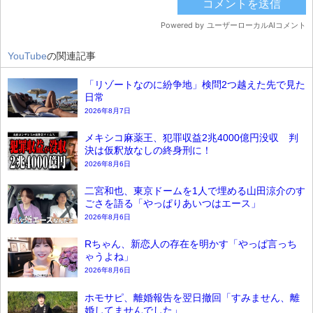
YouTube
の関連記事
「リゾートなのに紛争地」検問2つ越えた先で見た
日常
2026年8月7日
メキシコ麻薬王、犯罪収益2兆4000億円没収 判
決は仮釈放なしの終身刑に！
2026年8月6日
二宮和也、東京ドームを1人で埋める山田涼介のす
ごさを語る「やっぱりあいつはエース」
2026年8月6日
Rちゃん、新恋人の存在を明かす「やっぱ言っち
ゃうよね」
2026年8月6日
ホモサピ、離婚報告を翌日撤回「すみません、離
婚してませんでした」