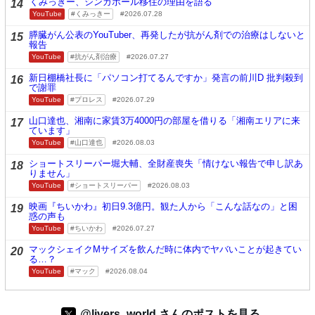
くみっきー、シンガポール移住の理由を語る
14
YouTube
くみっきー
2026.07.28
膵臓がん公表のYouTuber、再発したが抗がん剤での治療はしないと
15
報告
YouTube
抗がん剤治療
2026.07.27
新日棚橋社長に「パソコン打てるんですか」発言の前川D 批判殺到
16
で謝罪
YouTube
プロレス
2026.07.29
山口達也、湘南に家賃3万4000円の部屋を借りる「湘南エリアに来
17
ています」
YouTube
山口達也
2026.08.03
ショートスリーパー堀大輔、全財産喪失「情けない報告で申し訳あ
18
りません」
YouTube
ショートスリーパー
2026.08.03
映画『ちいかわ』初日9.3億円。観た人から「こんな話なの」と困
19
惑の声も
YouTube
ちいかわ
2026.07.27
マックシェイクMサイズを飲んだ時に体内でヤバいことが起きてい
20
る…？
YouTube
マック
2026.08.04
@livers_world さんのポストを見る