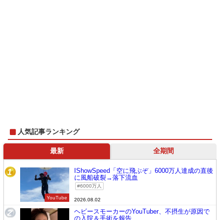
人気記事ランキング
最新
全期間
IShowSpeed「空に飛ぶぞ」6000万人達成の直後
1
に風船破裂→落下流血
6000万人
YouTube
2026.08.02
ヘビースモーカーのYouTuber、不摂生が原因で
2
の入院＆手術を報告