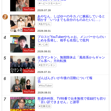
ヘビースモーカー
YouTube
2026.07.28
あやなん、しばゆーの今カノに嫉妬していると
3
明かす「いつまでも自分のものみたいに…」
あやなん
YouTube
2026.08.01
プロスピYouTuberやちゃお。メンバーからのい
4
じめを告発し、相手も名指しで批判
いじめ
YouTube
2026.08.01
全力マンキン、無期限休止「風俗系からギャン
5
ブル系へ」方向転換
全力マンキン
YouTube
2026.07.31
ばんばんざいが今後の活動について報
6
告
YouTuber
YouTube
2026.08.01
形成外科医、TV特番で台本無視で収録打ち切り
7
「言い訳できません」と謝罪
北條元治