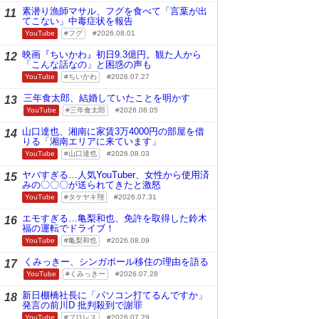
素潜り漁師マサル、フグを食べて「言葉が出
11
てこない」中毒症状を報告
YouTube
フグ
2026.08.01
映画『ちいかわ』初日9.3億円。観た人から
12
「こんな話なの」と困惑の声も
YouTube
ちいかわ
2026.07.27
三年食太郎、結婚していたことを明かす
13
YouTube
三年食太郎
2026.08.05
山口達也、湘南に家賃3万4000円の部屋を借
14
りる「湘南エリアに来ています」
YouTube
山口達也
2026.08.03
ヤバすぎる…人気YouTuber、女性から使用済
15
みの〇〇〇が送られてきたと激怒
YouTube
タケヤキ翔
2026.07.31
エモすぎる…亀梨和也、免許を取得した鈴木
16
福の運転でドライブ！
YouTube
亀梨和也
2026.08.09
くみっきー、シンガポール移住の理由を語る
17
YouTube
くみっきー
2026.07.28
新日棚橋社長に「パソコン打てるんですか」
18
発言の前川D 批判殺到で謝罪
YouTube
プロレス
2026.07.29