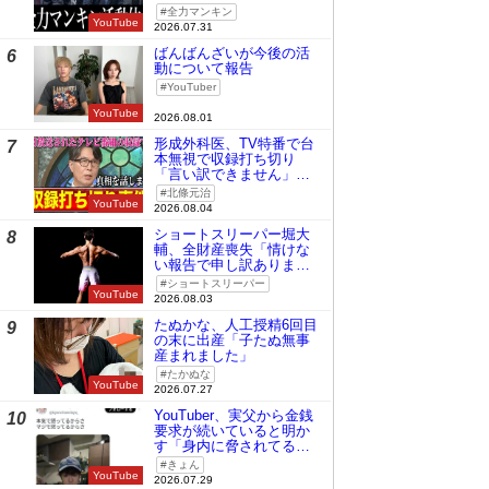
全力マンキン
YouTube
2026.07.31
ばんばんざいが今後の活
6
動について報告
YouTuber
YouTube
2026.08.01
形成外科医、TV特番で台
7
本無視で収録打ち切り
「言い訳できません」と
謝罪
北條元治
YouTube
2026.08.04
ショートスリーパー堀大
8
輔、全財産喪失「情けな
い報告で申し訳ありませ
ん」
ショートスリーパー
YouTube
2026.08.03
たぬかな、人工授精6回目
9
の末に出産「子たぬ無事
産まれました」
たかぬな
YouTube
2026.07.27
YouTuber、実父から金銭
10
要求が続いていると明か
す「身内に脅されてる
の」
きょん
YouTube
2026.07.29