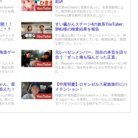
！
起訴
 Burton
暇空茜vsColaboに進展があった。名誉毀損罪によ
YouTube
バイクを開
り、暇空茜は在宅起訴となっていたとのこと。
Colaboは東京都内で会見をおこない・・・。...
公開！！
すい臓がんステージ4の旅系YouTuber、
に！？
肺転移の検査結果を報告
ubeチャンネ
すい臓を公表している『サニージャーニー』が、肺
YouTube
キングを公
転移の検査結果を報告している。検査結果は「最悪
な形だった」といい・・・。...
海道ゲー
元レぺゼンメンバー、現在の本音を語り
合う「ずっと俺も悩んどった正直」
ドコムスチ
元『Repezen Foxx』のWAKI＆GINTAがレぺゼン時
YouTube
。最近話題
代を振り返り、焼き肉を食べながら本音を語り合っ
させるパズ
た。...
ゃん、星
【中尾明慶】ロサンゼルス家族旅行にハ
答えた！
イテンション！
ゃんの辛口
俳優の中尾明慶がYouTubeチャンネル「中尾明慶の
YouTube
信。新メニ
きつねさーん」を更新し、ロサンゼルスの家族旅行
省が入り混
でハイテンションになる様子をアップした。 ...