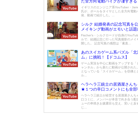
た全方向電動バイクが凄すぎる
イギリスのエンジニア系YouTuber・James
YouTube
氏が、ボールをタイヤとした全方向電動
発、動画で紹介した。...
シルク 結婚発表の記念写真を
メイキング動画がエモいと話題
Fischer's・シルクロードが自身のYouT
YouTube
ルで、結婚記念に行った写真撮影のメイ
開した。 記念写真の感想は「素直...
あのスイカゲーム系パズル「北
ム」に挑戦！【ドコムス】
ゲーム実況を中心に動画をアップする「
YouTube
ャンネル」から新たに動画が公開された
となっている「スイカゲーム」を彷彿と
ル...
ヘラヘラ三銃士の居酒屋さんち
★１つの辛口コメントにも全部
ヘラヘラ三銃士が経営する居酒屋さんち
YouTube
口コミに、メンバーが本音で向き合う配
ューの串焼きお披露目も交え、笑いと反
じ...