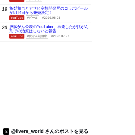
亀梨和也とアサヒ空想開発局のコラボビール
19
が8月4日から発売決定！
YouTube
ビール
2026.08.03
膵臓がん公表のYouTuber、再発したが抗がん
20
剤での治療はしないと報告
YouTube
抗がん剤治療
2026.07.27
@livers_world さんのポストを見る