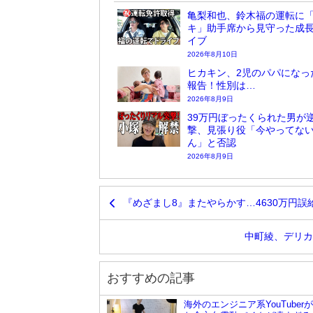
亀梨和也、鈴木福の運転に
キ」助手席から見守った成
イブ
2026年8月10日
ヒカキン、2児のパパになっ
報告！性別は…
2026年8月9日
39万円ぼったくられた男が
撃、見張り役「今やってな
ん」と否認
2026年8月9日
『めざまし8』またやらかす…4630万円
中町綾、デリカ
おすすめの記事
海外のエンジニア系YouTuber