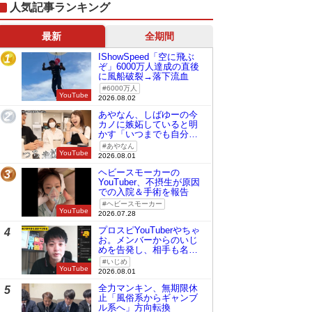
人気記事ランキング
最新
全期間
IShowSpeed「空に飛ぶ
1
ぞ」6000万人達成の直後
に風船破裂→落下流血
6000万人
YouTube
2026.08.02
あやなん、しばゆーの今
2
カノに嫉妬していると明
かす「いつまでも自分の
ものみたいに…」
あやなん
YouTube
2026.08.01
ヘビースモーカーの
3
YouTuber、不摂生が原因
での入院＆手術を報告
ヘビースモーカー
YouTube
2026.07.28
プロスピYouTuberやちゃ
4
お。メンバーからのいじ
めを告発し、相手も名指
しで批判
いじめ
YouTube
2026.08.01
全力マンキン、無期限休
5
止「風俗系からギャンブ
ル系へ」方向転換