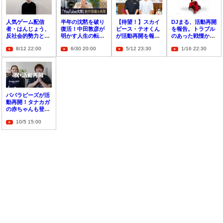
人気ゲーム配信
半年の沈黙を破り
【待望！】スカイ
DJまる、活動再開
者・はんじょう、
復活！中田敦彦が
ピース・テオくん
を報告。トラブル
反社会的勢力との
明かす人生の転換
が活動再開を報
のあった戦慄かな
関わりを否定＆活
点と新たな挑戦
告！「ついにあの
のは「がんばれ
8/12 22:00
6/30 20:00
5/12 23:30
1/16 22:30
動再開を報告
男が復活しま
ー」とエール
す！」
パパラピーズが活
動再開！タナカガ
の赤ちゃんも登
場？今後の更新に
10/5 15:00
ついても