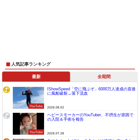
人気記事ランキング
最新
全期間
IShowSpeed「空に飛ぶぞ」6000万人達成の直後
1
に風船破裂→落下流血
YouTube
2026.08.02
ヘビースモーカーのYouTuber、不摂生が原因で
2
の入院＆手術を報告
YouTube
2026.07.28