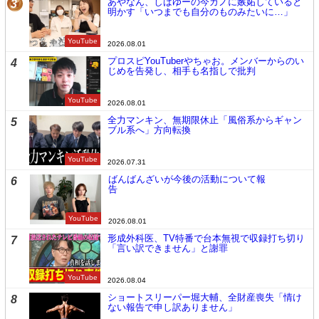
あやなん、しばゆーの今カノに嫉妬していると
3
明かす「いつまでも自分のものみたいに…」
YouTube
2026.08.01
プロスピYouTuberやちゃお。メンバーからのい
4
じめを告発し、相手も名指しで批判
YouTube
2026.08.01
全力マンキン、無期限休止「風俗系からギャン
5
ブル系へ」方向転換
YouTube
2026.07.31
ばんばんざいが今後の活動について報
6
告
YouTube
2026.08.01
形成外科医、TV特番で台本無視で収録打ち切り
7
「言い訳できません」と謝罪
YouTube
2026.08.04
ショートスリーパー堀大輔、全財産喪失「情け
8
ない報告で申し訳ありません」