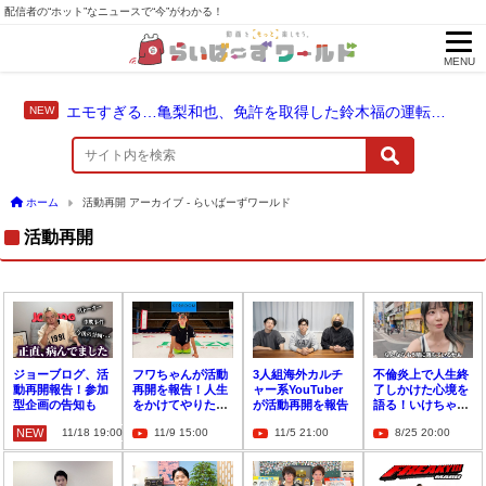
配信者の“ホット”なニュースで“今”がわかる！
MENU
エモすぎる…亀梨和也、免許を取得した鈴木福の運転でドライブ！
ホーム
活動再開 アーカイブ - らいばーずワールド
活動再開
ジョーブログ、活
フワちゃんが活動
3人組海外カルチ
不倫炎上で人生終
動再開報告！参加
再開を報告！人生
ャー系YouTuber
了しかけた心境を
型企画の告知も
をかけてやりたい
が活動再開を報告
語る！いけちゃん
こととは？
が大阪西成で見つ
NEW
11/18 19:00
11/9 15:00
11/5 21:00
8/25 20:00
けた人の温かさ