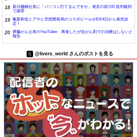
新日棚橋社長に「パソコン打てるんですか」発言の前川D 批判殺到
18
で謝罪
亀梨和也とアサヒ空想開発局のコラボビールが8月4日から発売決
19
定！
膵臓がん公表のYouTuber、再発したが抗がん剤での治療はしないと
20
報告
@livers_world さんのポストを見る