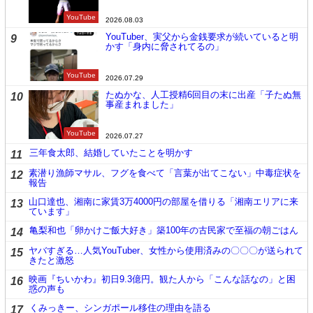
YouTube
2026.08.03
YouTuber、実父から金銭要求が続いていると明
9
かす「身内に脅されてるの」
YouTube
2026.07.29
たぬかな、人工授精6回目の末に出産「子たぬ無
10
事産まれました」
YouTube
2026.07.27
三年食太郎、結婚していたことを明かす
11
素潜り漁師マサル、フグを食べて「言葉が出てこない」中毒症状を
12
報告
山口達也、湘南に家賃3万4000円の部屋を借りる「湘南エリアに来
13
ています」
亀梨和也「卵かけご飯大好き」築100年の古民家で至福の朝ごはん
14
ヤバすぎる…人気YouTuber、女性から使用済みの〇〇〇が送られて
15
きたと激怒
映画『ちいかわ』初日9.3億円。観た人から「こんな話なの」と困
16
惑の声も
くみっきー、シンガポール移住の理由を語る
17