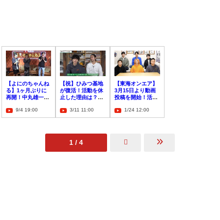
【よにのちゃんね
【祝】ひみつ基地
【東海オンエア】
る】1ヶ月ぶりに
が復活！活動を休
3月15日より動画
再開！中丸雄一の
止した理由は？今
投稿を開始！活動
謹慎の話も？！
後についても！
方針を報告
9/4 19:00
3/11 11:00
1/24 12:00
【再開】
1 / 4