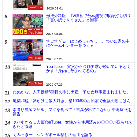
YouTube
2026.08.01
形成外科医、TV特番で台本無視で収録打ち切り
8
「言い訳できません」と謝罪
YouTube
2026.08.04
すごすぎる！はじめしゃちょー、ついに家の中
9
にゲームセンターをつくる
YouTube
2026.07.25
YouTuber、実父から金銭要求が続いていると明
10
かす「身内に脅されてるの」
YouTube
2026.07.29
たぬかな、人工授精6回目の末に出産「子たぬ無事産まれました」
11
亀梨和也「卵かけご飯大好き」築100年の古民家で至福の朝ごはん
12
素潜り漁師マサル、フグを食べて「言葉が出てこない」中毒症状を
13
報告
ヤバすぎる…人気YouTuber、女性から使用済みの〇〇〇が送られて
14
きたと激怒
くみっきー、シンガポール移住の理由を語る
15