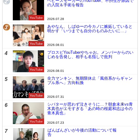
ヘビースモーカーのYouTuber、不摂生が原因で
2
の入院＆手術を報告
YouTube
2026.07.28
あやなん、しばゆーの今カノに嫉妬していると
3
明かす「いつまでも自分のものみたいに…」
YouTube
2026.08.01
プロスピYouTuberやちゃお。メンバーからのい
4
じめを告発し、相手も名指しで批判
YouTube
2026.08.01
全力マンキン、無期限休止「風俗系からギャン
5
ブル系へ」方向転換
YouTube
2026.07.31
シバターが思わず泣きそうに…？朝倉未来vs青
6
木真也がエモすぎる「あの時の桜庭和志は今の
青木真也」
YouTube
2026.07.23
ばんばんざいが今後の活動について報
7
告