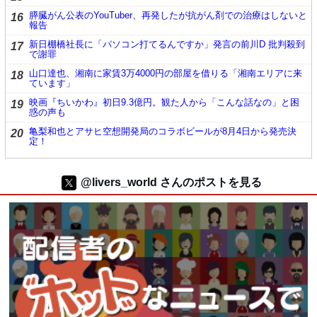
膵臓がん公表のYouTuber、再発したが抗がん剤での治療はしないと
16
報告
新日棚橋社長に「パソコン打てるんですか」発言の前川D 批判殺到
17
で謝罪
山口達也、湘南に家賃3万4000円の部屋を借りる「湘南エリアに来
18
ています」
映画『ちいかわ』初日9.3億円。観た人から「こんな話なの」と困
19
惑の声も
亀梨和也とアサヒ空想開発局のコラボビールが8月4日から発売決
20
定！
@livers_world さんのポストを見る