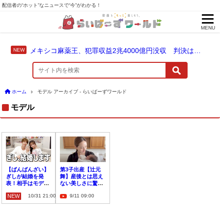
配信者の“ホット”なニュースで“今”がわかる！
MENU
メキシコ麻薬王、犯罪収益2兆4000億円没収 判決は仮釈放なしの終身刑に！
ホーム
モデル アーカイブ - らいばーずワールド
モデル
【ばんばんざい】
第3子出産【辻元
ぎしが結婚を発
舞】産後とは思え
表！相手はモデル
ない美しさに驚き
の◯◯と明かす
の声！
NEW
10/31 21:00
9/11 09:00