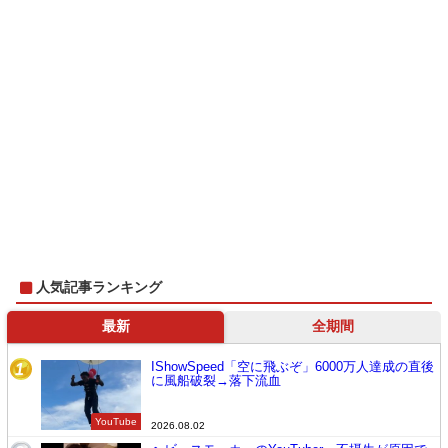
人気記事ランキング
最新
全期間
IShowSpeed「空に飛ぶぞ」6000万人達成の直後
1
に風船破裂→落下流血
YouTube
2026.08.02