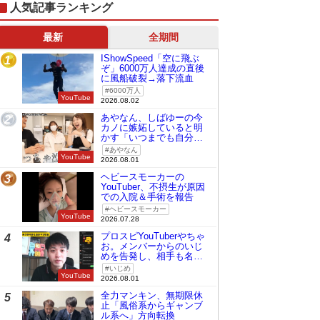
人気記事ランキング
最新
全期間
IShowSpeed「空に飛ぶ
1
ぞ」6000万人達成の直後
に風船破裂→落下流血
6000万人
YouTube
2026.08.02
あやなん、しばゆーの今
2
カノに嫉妬していると明
かす「いつまでも自分の
ものみたいに…」
あやなん
YouTube
2026.08.01
ヘビースモーカーの
3
YouTuber、不摂生が原因
での入院＆手術を報告
ヘビースモーカー
YouTube
2026.07.28
プロスピYouTuberやちゃ
4
お。メンバーからのいじ
めを告発し、相手も名指
しで批判
いじめ
YouTube
2026.08.01
全力マンキン、無期限休
5
止「風俗系からギャンブ
ル系へ」方向転換