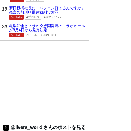
新日棚橋社長に「パソコン打てるんですか」
19
発言の前川D 批判殺到で謝罪
YouTube
プロレス
2026.07.29
亀梨和也とアサヒ空想開発局のコラボビール
20
が8月4日から発売決定！
YouTube
ビール
2026.08.03
@livers_world さんのポストを見る