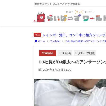
配信者の“ホット”なニュースで“今”がわかる！
レインボー池田、コント中に相方ジャンボ
ホーム
YouTube
DJ社長がDJ銀太へのアンサーソン
DJ社長
グループ脱退
YouTube
DJ社長がDJ銀太へのアンサーソ
2024年5月17日 11:00