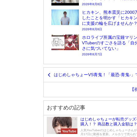
2026年8月8日
ヒカキン、熊本震災に2000
したことを明かす「ヒカキ
に支援の輪を広げませんか
2026年8月8日
ホロライブ所属の宝鐘マリ
VTuberのすごさを語る「自
さに気づいてない」
2026年8月7日
はじめしゃちょーVS青鬼！「最恐-青鬼-
【
おすすめの記事
はじめしゃちょーが転売グッズ
購入！？ 商品数と購入金額は
人気YouTuberのはじめしゃちょーさんが2
YouTube
月17日に動画を更新。メルカリで売られ