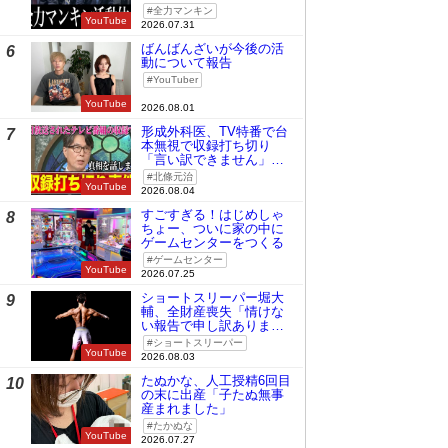
全力マンキン
YouTube
2026.07.31
ばんばんざいが今後の活
6
動について報告
YouTuber
YouTube
2026.08.01
形成外科医、TV特番で台
7
本無視で収録打ち切り
「言い訳できません」と
謝罪
北條元治
YouTube
2026.08.04
すごすぎる！はじめしゃ
8
ちょー、ついに家の中に
ゲームセンターをつくる
ゲームセンター
YouTube
2026.07.25
ショートスリーパー堀大
9
輔、全財産喪失「情けな
い報告で申し訳ありませ
ん」
ショートスリーパー
YouTube
2026.08.03
たぬかな、人工授精6回目
10
の末に出産「子たぬ無事
産まれました」
たかぬな
YouTube
2026.07.27