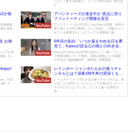
.
いという驚きの結果と、メンバー間の温かい絆が見
ど...
AZが発
アバンティーズが迷走中か 原点に戻り
ファンミーティング開催を宣言
ネル登録者数
アバンティーズが1月5日にYouTubeを更新。昨年の
YouTube
逮捕を発表
振り返りと今年の展望について言及し、活動のコン
セプトを変更することについても視聴者に報...
告 お相
6年目の告白「いつか薬をやめる日を夢
見て」Kaoruが語る心の病との向き合い
方
オンエアが自
KaoruTVのKaoruが6年目を迎えたうつ病・パニッ
YouTube
結婚しまし
ク障害治療について報告。症状は改善したが減薬へ
.
の不安から服薬継続中。視聴者へ早期受診...
injaが
レインボー ジャンボたかおの食うチャ
ンネルとは？深夜1時牛丼の罪深くも最
高の味！
uber」が話
レインボー ジャンボたかおの食うチャンネルは、食
YouTube
を通じて、
べることが好きという人にとって見逃せないチャン
ネルの1つになっている。たくさん食べる男性が
見...