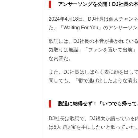
アンサーソングを公開！DJ社長の
2024年4月18日、DJ社長は個人チャ
た、「Waiting For You」のアンサー
歌詞には、DJ社長の本音が書かれてい
気取りは無謀」「ファンを置いて出航」
な内容だ。
また、DJ社長はしばらく表に顔を出し
関しても、「鬱で逃げ出したような演出
脱退に納得せず！「いつでも帰って
DJ社長は歌詞で、DJ銀太が語ってい
は5人で財宝を手にしたいと歌っていた