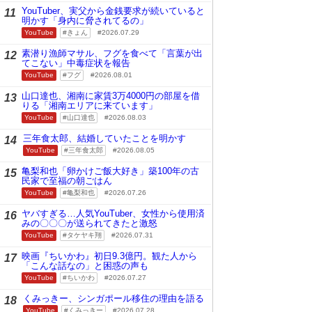
YouTuber、実父から金銭要求が続いていると
11
明かす「身内に脅されてるの」
YouTube
きょん
2026.07.29
素潜り漁師マサル、フグを食べて「言葉が出
12
てこない」中毒症状を報告
YouTube
フグ
2026.08.01
山口達也、湘南に家賃3万4000円の部屋を借
13
りる「湘南エリアに来ています」
YouTube
山口達也
2026.08.03
三年食太郎、結婚していたことを明かす
14
YouTube
三年食太郎
2026.08.05
亀梨和也「卵かけご飯大好き」築100年の古
15
民家で至福の朝ごはん
YouTube
亀梨和也
2026.07.26
ヤバすぎる…人気YouTuber、女性から使用済
16
みの〇〇〇が送られてきたと激怒
YouTube
タケヤキ翔
2026.07.31
映画『ちいかわ』初日9.3億円。観た人から
17
「こんな話なの」と困惑の声も
YouTube
ちいかわ
2026.07.27
くみっきー、シンガポール移住の理由を語る
18
YouTube
くみっきー
2026.07.28