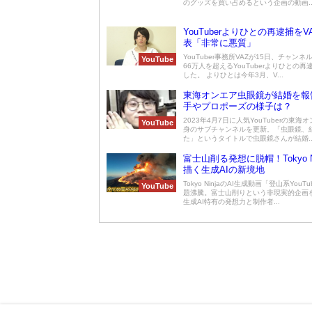
のグッズを買い占めるという企画の動画..
YouTuberよりひとの再逮捕をV
表「非常に悪質」
YouTuber事務所VAZが15日、チャン
YouTube
66万人を超えるYouTuberよりひとの再
した。 よりひとは今年3月、V...
東海オンエア虫眼鏡が結婚を報
手やプロポーズの様子は？
2023年4月7日に人気YouTuberの東海
YouTube
身のサブチャンネルを更新。「虫眼鏡、
た」というタイトルで虫眼鏡さんが結婚..
富士山削る発想に脱帽！Tokyo N
描く生成AIの新境地
Tokyo NinjaのAI生成動画「登山系YouT
YouTube
題沸騰。富士山削りという非現実的企画
生成AI特有の発想力と制作者...