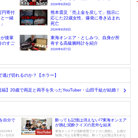
2026年8月8日
万円寄付
熊本震災「売上金を戻して」指示に
ンと一緒
応じた22歳女性、爆発に巻き込まれ
？」
死亡
2026年8月8日
ンが後輩
東海オンエア・としみつ、自身が所
分のすご
有する高級腕時計を紹介
2026年8月7日
」で逃げ切れるのか？【ホラー】
祝福】20歳で両足と両手を失ったYouTuber・山田千紘が結婚！
を自分で
酔っても記憶は消えない!?東海オンエア
？
が挑む泥酔クイズの意外な結末
023年4
東海オンエアが泥酔状態でクイズに挑戦し、お酒が
YouTube
ている自分
知識に与える影響を検証。酔っても記憶は失われな