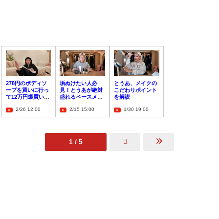
278円のボディソ
垢ぬけたい人必
とうあ、メイクの
ープを買いに行っ
見！とうあが絶対
こだわりポイント
て12万円爆買い！
盛れるベースメイ
を解説
とうあが明かすド
クのポイントを解
2/26 12:00
2/15 15:00
1/30 19:00
ンキの真実
説
1 / 5