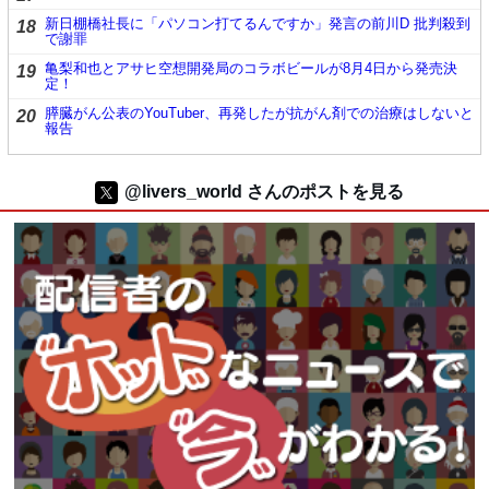
新日棚橋社長に「パソコン打てるんですか」発言の前川D 批判殺到
18
で謝罪
亀梨和也とアサヒ空想開発局のコラボビールが8月4日から発売決
19
定！
膵臓がん公表のYouTuber、再発したが抗がん剤での治療はしないと
20
報告
@livers_world さんのポストを見る