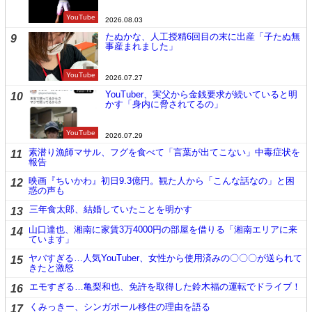
YouTube
2026.08.03
たぬかな、人工授精6回目の末に出産「子たぬ無
9
事産まれました」
YouTube
2026.07.27
YouTuber、実父から金銭要求が続いていると明
10
かす「身内に脅されてるの」
YouTube
2026.07.29
素潜り漁師マサル、フグを食べて「言葉が出てこない」中毒症状を
11
報告
映画『ちいかわ』初日9.3億円。観た人から「こんな話なの」と困
12
惑の声も
三年食太郎、結婚していたことを明かす
13
山口達也、湘南に家賃3万4000円の部屋を借りる「湘南エリアに来
14
ています」
ヤバすぎる…人気YouTuber、女性から使用済みの〇〇〇が送られて
15
きたと激怒
エモすぎる…亀梨和也、免許を取得した鈴木福の運転でドライブ！
16
くみっきー、シンガポール移住の理由を語る
17