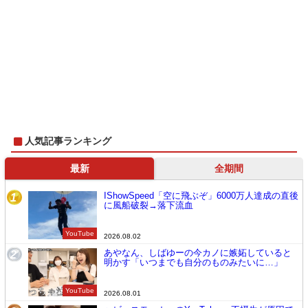
人気記事ランキング
最新
全期間
IShowSpeed「空に飛ぶぞ」6000万人達成の直後
1
に風船破裂→落下流血
YouTube
2026.08.02
あやなん、しばゆーの今カノに嫉妬していると
2
明かす「いつまでも自分のものみたいに…」
YouTube
2026.08.01