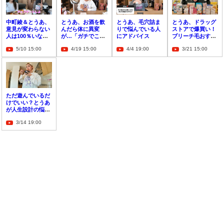
中町綾＆とうあ、
とうあ、お酒を飲
とうあ、毛穴詰ま
とうあ、ドラッグ
意見が変わらない
んだら体に異変
りで悩んでいる人
ストアで爆買い！
人は100％いない
が…「ガチでこれ
にアドバイス
ブリーチ毛おすす
「アップデートし
なに？」
めのヘアケア用品
5/10 15:00
4/19 15:00
4/4 19:00
3/21 15:00
よ」
も紹介
ただ遊んでいるだ
けでいい？とうあ
が人生設計の悩み
を相談「年上のお
3/14 19:00
姉さん方どうです
か？」