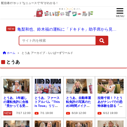
配信者の“ホット”なニュースで“今”がわかる！
MENU
亀梨和也、鈴木福の運転に「ドキドキ」助手席から見守った成長のドライブ
ホーム
とうあ アーカイブ - らいばーずワールド
とうあ
とうあ、1年越し
とうあ、ファース
とうあ、自動車運
拉致寸前！？とう
の運転免許に合格
トアルバム「This
転免許の写真のた
あがナンパでの恐
「受かってる受か
is Toua」リリー
め3時間メイク、
怖体験を語る「め
ってる」
ス決定！初ワンマ
最後の技能試験の
っちゃ怖いナンパ
NEW
7/17 12:00
7/1 19:00
6/19 12:00
6/12 19:00
ンライブ開催も
結果は？
のされかたし
て…」