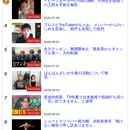
ヘビースモーカーのYouTuber、不摂生が原因で
3
の入院＆手術を報告
YouTube
2026.07.28
プロスピYouTuberやちゃお。メンバーからのい
4
じめを告発し、相手も名指しで批判
YouTube
2026.08.01
全力マンキン、無期限休止「風俗系からギャン
5
ブル系へ」方向転換
YouTube
2026.07.31
ばんばんざいが今後の活動について報
6
告
YouTube
2026.08.01
形成外科医、TV特番で台本無視で収録打ち切り
7
「言い訳できません」と謝罪
YouTube
2026.08.04
ショートスリーパー堀大輔、全財産喪失「情け
8
ない報告で申し訳ありません」