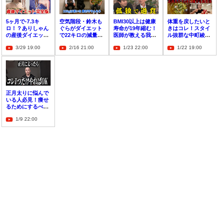
5ヶ月で-7.3キ
空気階段・鈴木も
BMI30以上は健康
体重を戻したいと
ロ！？ありしゃん
ぐらがダイエット
寿命が19年縮む！
きはコレ！スタイ
の産後ダイエット
で22キロの減量に
医師が教える我慢
ル抜群な中町綾が
がすごすぎる！
成功！？痩せた方
ゼロの痩せる習慣
撮影前の食生活を
3/29 19:00
2/16 21:00
1/23 22:00
1/22 19:00
法は…
紹介
正月太りに悩んで
いる人必見！痩せ
るためにするべき
ことはたったひと
1/9 22:00
つ