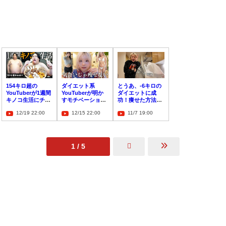
154キロ超の
ダイエット系
とうあ、-6キロの
YouTuberが1週間
YouTuberが明か
ダイエットに成
キノコ生活にチャ
すモチベーション
功！痩せた方法と
レンジ！ダイエッ
維持のルールと
は…？「全人類〇
12/19 22:00
12/15 22:00
11/7 19:00
ト結果は…？
は？
〇やって」
1 / 5