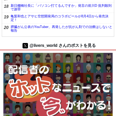
新日棚橋社長に「パソコン打てるんですか」発言の前川D 批判殺到
18
で謝罪
亀梨和也とアサヒ空想開発局のコラボビールが8月4日から発売決
19
定！
膵臓がん公表のYouTuber、再発したが抗がん剤での治療はしないと
20
報告
@livers_world さんのポストを見る