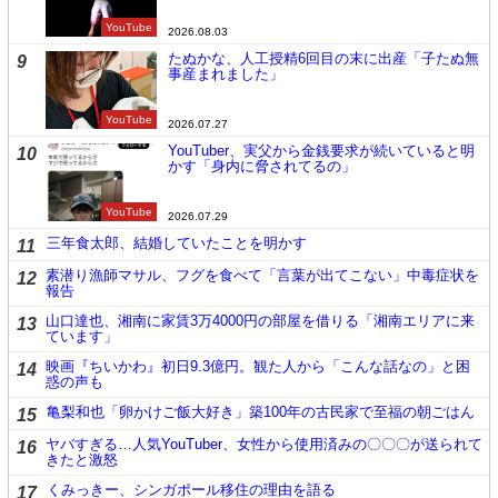
YouTube
2026.08.03
たぬかな、人工授精6回目の末に出産「子たぬ無
9
事産まれました」
YouTube
2026.07.27
YouTuber、実父から金銭要求が続いていると明
10
かす「身内に脅されてるの」
YouTube
2026.07.29
三年食太郎、結婚していたことを明かす
11
素潜り漁師マサル、フグを食べて「言葉が出てこない」中毒症状を
12
報告
山口達也、湘南に家賃3万4000円の部屋を借りる「湘南エリアに来
13
ています」
映画『ちいかわ』初日9.3億円。観た人から「こんな話なの」と困
14
惑の声も
亀梨和也「卵かけご飯大好き」築100年の古民家で至福の朝ごはん
15
ヤバすぎる…人気YouTuber、女性から使用済みの〇〇〇が送られて
16
きたと激怒
くみっきー、シンガポール移住の理由を語る
17