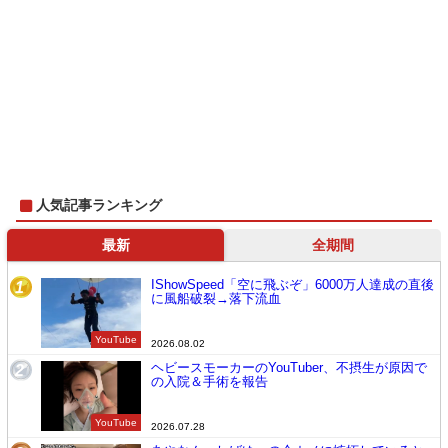
人気記事ランキング
最新
全期間
IShowSpeed「空に飛ぶぞ」6000万人達成の直後
1
に風船破裂→落下流血
YouTube
2026.08.02
ヘビースモーカーのYouTuber、不摂生が原因で
2
の入院＆手術を報告
YouTube
2026.07.28