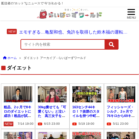
配信者の“ホット”なニュースで“今”がわかる！
MENU
エモすぎる…亀梨和也、免許を取得した鈴木福の運転でドライブ！
ホーム
ダイエット アーカイブ - らいばーずワールド
ダイエット
粗品、2ヶ月で8キ
30kg痩せても「可
163センチ44キ
フィッシャーズ・
ロのダイエットに
愛くない」と泣い
ロ！？抜群のスタ
シルク、2ヶ月で
成功！粗品が試し
た 高三女子を救
イルを持つ中町綾
76キロから69キロ
たダイエット方法
った一言
が1週間のリアル
のダイエットに成
NEW
7/14 19:00
6/15 23:00
5/19 19:00
5/11 23:00
は…
な食事を公開
功！