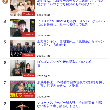
あやなん、しばゆーの今カノに嫉妬していると
3
明かす「いつまでも自分のものみたいに…」
YouTube
2026.08.01
プロスピYouTuberやちゃお。メンバーからのい
4
じめを告発し、相手も名指しで批判
YouTube
2026.08.01
全力マンキン、無期限休止「風俗系からギャン
5
ブル系へ」方向転換
YouTube
2026.07.31
ばんばんざいが今後の活動について報
6
告
YouTube
2026.08.01
形成外科医、TV特番で台本無視で収録打ち切り
7
「言い訳できません」と謝罪
YouTube
2026.08.04
ショートスリーパー堀大輔、全財産喪失「情け
8
ない報告で申し訳ありません」