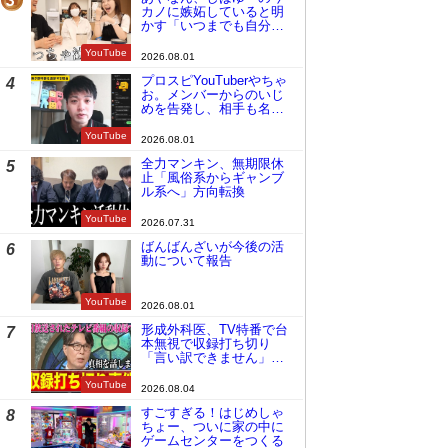
3
カノに嫉妬していると明
かす「いつまでも自分の
ものみたいに…」
YouTube
2026.08.01
プロスピYouTuberやちゃ
4
お。メンバーからのいじ
めを告発し、相手も名指
しで批判
YouTube
2026.08.01
全力マンキン、無期限休
5
止「風俗系からギャンブ
ル系へ」方向転換
YouTube
2026.07.31
ばんばんざいが今後の活
6
動について報告
YouTube
2026.08.01
形成外科医、TV特番で台
7
本無視で収録打ち切り
「言い訳できません」と
謝罪
YouTube
2026.08.04
すごすぎる！はじめしゃ
8
ちょー、ついに家の中に
ゲームセンターをつくる