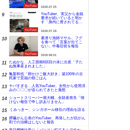
YouTube
2026.07.25
YouTuber、実父から金銭
9
要求が続いていると明か
す「身内に脅されてる
の」
YouTube
2026.07.29
素潜り漁師マサル、フグ
10
を食べて「言葉が出てこ
ない」中毒症状を報告
YouTube
2026.08.01
たぬかな、人工授精6回目の末に出産「子た
11
ぬ無事産まれました」
亀梨和也「卵かけご飯大好き」築100年の古
12
民家で至福の朝ごはん
ヤバすぎる…人気YouTuber、女性から使用済
13
みの〇〇〇が送られてきたと激怒
ショートスリーパー堀大輔、全財産喪失「情
14
けない報告で申し訳ありません」
くみっきー、シンガポール移住の理由を語る
15
膵臓がん公表のYouTuber、再発したが抗がん
16
剤での治療はしないと報告
新日棚橋社長に「パソコン打てるんですか」