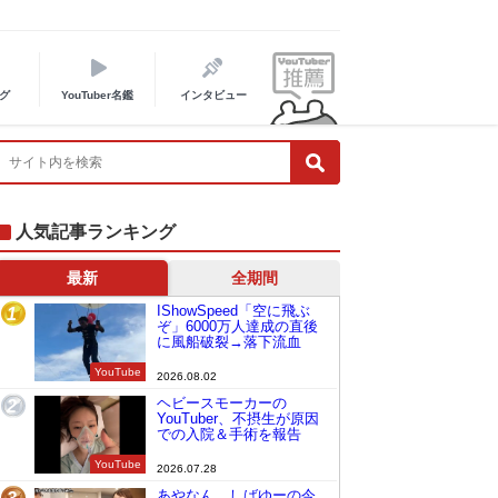
グ
YouTuber名鑑
インタビュー
人気記事ランキング
最新
全期間
IShowSpeed「空に飛ぶ
1
ぞ」6000万人達成の直後
に風船破裂→落下流血
YouTube
2026.08.02
ヘビースモーカーの
2
YouTuber、不摂生が原因
での入院＆手術を報告
YouTube
2026.07.28
あやなん、しばゆーの今