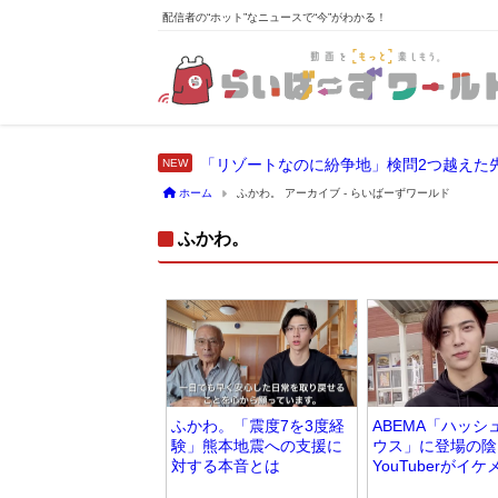
配信者の“ホット”なニュースで“今”がわかる！
「リゾートなのに紛争地」検問2つ越えた
ホーム
ふかわ。 アーカイブ - らいばーずワールド
ふかわ。
ふかわ。「震度7を3度経
ABEMA「ハッシ
験」熊本地震への支援に
ウス」に登場の陰
対する本音とは
YouTuberがイ
題に！