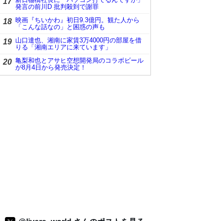
17
発言の前川D 批判殺到で謝罪
映画『ちいかわ』初日9.3億円。観た人から
18
「こんな話なの」と困惑の声も
山口達也、湘南に家賃3万4000円の部屋を借
19
りる「湘南エリアに来ています」
亀梨和也とアサヒ空想開発局のコラボビール
20
が8月4日から発売決定！