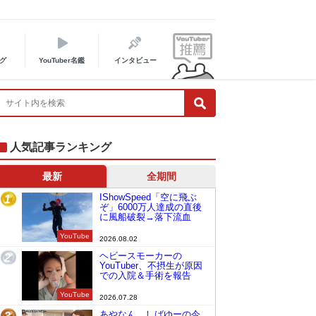
グ
YouTuber名鑑
インタビュー
人気記事ランキング
最新
全期間
IShowSpeed「空に飛ぶ
1
ぞ」6000万人達成の直後
に風船破裂→落下流血
YouTube
2026.08.02
ヘビースモーカーの
2
YouTuber、不摂生が原因
での入院＆手術を報告
YouTube
2026.07.28
あやなん、しばゆーの今