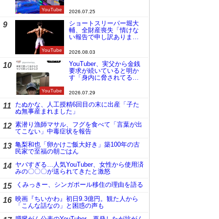
YouTube
2026.07.25
ショートスリーパー堀大
9
輔、全財産喪失「情けな
い報告で申し訳ありませ
ん」
YouTube
2026.08.03
YouTuber、実父から金銭
10
要求が続いていると明か
す「身内に脅されてる
の」
YouTube
2026.07.29
たぬかな、人工授精6回目の末に出産「子た
11
ぬ無事産まれました」
素潜り漁師マサル、フグを食べて「言葉が出
12
てこない」中毒症状を報告
亀梨和也「卵かけご飯大好き」築100年の古
13
民家で至福の朝ごはん
ヤバすぎる…人気YouTuber、女性から使用済
14
みの〇〇〇が送られてきたと激怒
くみっきー、シンガポール移住の理由を語る
15
映画『ちいかわ』初日9.3億円。観た人から
16
「こんな話なの」と困惑の声も
膵臓がん公表のYouTuber、再発したが抗がん