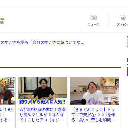
ニュース
ランキン
ホロライブ所属の宝鐘マリンが後輩VTuberのすごさを語る「自分のすごさに気づいてない」
い！9月
6時間の格闘の末に！素潜
【きまぐれクック】トラ
〇
り漁師マサルが山口の海
フグで贅沢な〇〇〇を作
するく
で手にしたアコ（キジハ
る！臭いに苦しむ瞬間
タ）捕獲
も！？