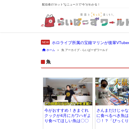
配信者の“ホット”なニュースで“今”がわかる！
ホーム
魚 アーカイブ - らいばーずワールド
魚
今がおすすめ！きまぐれ
さんまだけじゃな
クックが4月にカワハギよ
に食べるべき魚は
り食べてほしい魚は〇〇
〇！？「びっくり
らい安い」