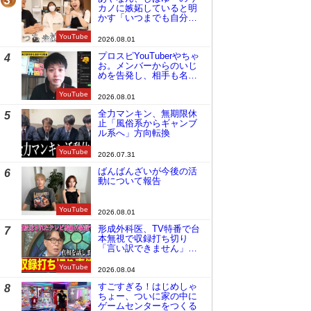
3
カノに嫉妬していると明
かす「いつまでも自分の
ものみたいに…」
YouTube
2026.08.01
プロスピYouTuberやちゃ
4
お。メンバーからのいじ
めを告発し、相手も名指
しで批判
YouTube
2026.08.01
全力マンキン、無期限休
5
止「風俗系からギャンブ
ル系へ」方向転換
YouTube
2026.07.31
ばんばんざいが今後の活
6
動について報告
YouTube
2026.08.01
形成外科医、TV特番で台
7
本無視で収録打ち切り
「言い訳できません」と
謝罪
YouTube
2026.08.04
すごすぎる！はじめしゃ
8
ちょー、ついに家の中に
ゲームセンターをつくる