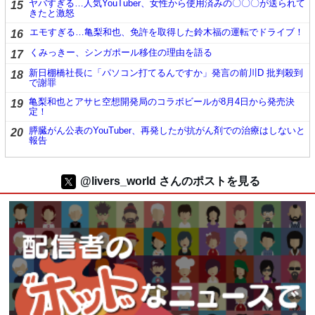
ヤバすぎる…人気YouTuber、女性から使用済みの〇〇〇が送られて
15
きたと激怒
エモすぎる…亀梨和也、免許を取得した鈴木福の運転でドライブ！
16
くみっきー、シンガポール移住の理由を語る
17
新日棚橋社長に「パソコン打てるんですか」発言の前川D 批判殺到
18
で謝罪
亀梨和也とアサヒ空想開発局のコラボビールが8月4日から発売決
19
定！
膵臓がん公表のYouTuber、再発したが抗がん剤での治療はしないと
20
報告
@livers_world さんのポストを見る