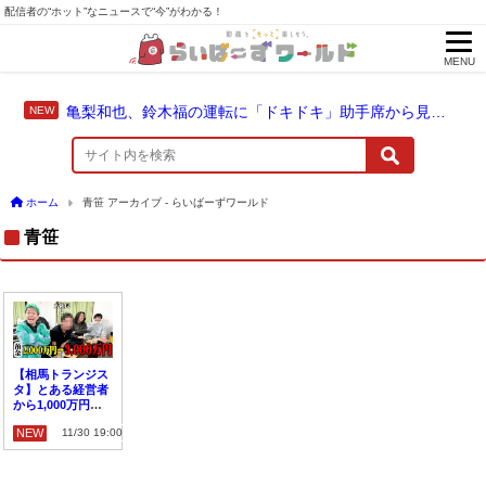
配信者の“ホット”なニュースで“今”がわかる！
MENU
亀梨和也、鈴木福の運転に「ドキドキ」助手席から見守った成長のドライブ
ホーム
青笹 アーカイブ - らいばーずワールド
青笹
【相馬トランジス
タ】とある経営者
から1,000万円を
もらうことに！？
NEW
11/30 19:00