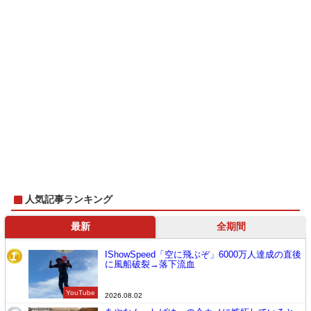
人気記事ランキング
最新
全期間
IShowSpeed「空に飛ぶぞ」6000万人達成の直後
1
に風船破裂→落下流血
YouTube
2026.08.02