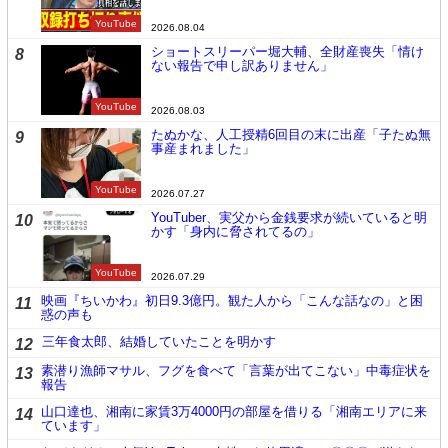
YouTube
2026.08.04
ショートスリーパー堀大輔、全財産喪失「情け
8
ない報告で申し訳ありません」
YouTube
2026.08.03
たぬかな、人工授精6回目の末に出産「子たぬ無
9
事産まれました」
YouTube
2026.07.27
YouTuber、実父から金銭要求が続いていると明
10
かす「身内に脅されてるの」
YouTube
2026.07.29
映画『ちいかわ』初日9.3億円。観た人から「こんな話なの」と困
11
惑の声も
三年食太郎、結婚していたことを明かす
12
素潜り漁師マサル、フグを食べて「言葉が出てこない」中毒症状を
13
報告
山口達也、湘南に家賃3万4000円の部屋を借りる「湘南エリアに来
14
ています」