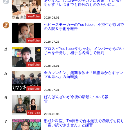
あやなん、しばゆーの今カノに嫉妬していると
2
明かす「いつまでも自分のものみたいに…」
YouTube
2026.08.01
ヘビースモーカーのYouTuber、不摂生が原因で
3
の入院＆手術を報告
YouTube
2026.07.28
プロスピYouTuberやちゃお。メンバーからのい
4
じめを告発し、相手も名指しで批判
YouTube
2026.08.01
全力マンキン、無期限休止「風俗系からギャン
5
ブル系へ」方向転換
YouTube
2026.07.31
ばんばんざいが今後の活動について報
6
告
YouTube
2026.08.01
形成外科医、TV特番で台本無視で収録打ち切り
7
「言い訳できません」と謝罪