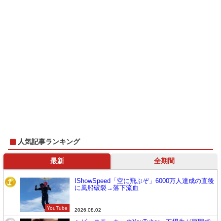
人気記事ランキング
最新
全期間
IShowSpeed「空に飛ぶぞ」6000万人達成の直後
1
に風船破裂→落下流血
YouTube
2026.08.02