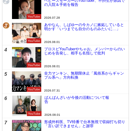
ヘビースモーカーのYouTuber、不摂生が原因で
2
の入院＆手術を報告
YouTube
2026.07.28
あやなん、しばゆーの今カノに嫉妬していると
3
明かす「いつまでも自分のものみたいに…」
YouTube
2026.08.01
プロスピYouTuberやちゃお。メンバーからのい
4
じめを告発し、相手も名指しで批判
YouTube
2026.08.01
全力マンキン、無期限休止「風俗系からギャン
5
ブル系へ」方向転換
YouTube
2026.07.31
ばんばんざいが今後の活動について報
6
告
YouTube
2026.08.01
形成外科医、TV特番で台本無視で収録打ち切り
7
「言い訳できません」と謝罪