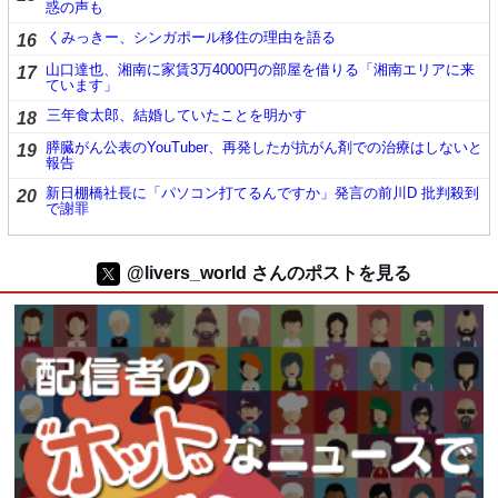
惑の声も
くみっきー、シンガポール移住の理由を語る
16
山口達也、湘南に家賃3万4000円の部屋を借りる「湘南エリアに来
17
ています」
三年食太郎、結婚していたことを明かす
18
膵臓がん公表のYouTuber、再発したが抗がん剤での治療はしないと
19
報告
新日棚橋社長に「パソコン打てるんですか」発言の前川D 批判殺到
20
で謝罪
@livers_world さんのポストを見る