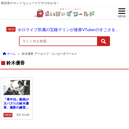
配信者の“ホット”なニュースで“今”がわかる！
MENU
ホロライブ所属の宝鐘マリンが後輩VTuberのすごさを語る「自分のすごさに気づいてない」
ホーム
鈴木優香 アーカイブ - らいばーずワールド
鈴木優香
「車中泊」動画が
大バズりの鈴木優
香、撮影の練習相
手としてYouTube
NEW
3/5 21:00
活動を支える「あ
る人物」とは？