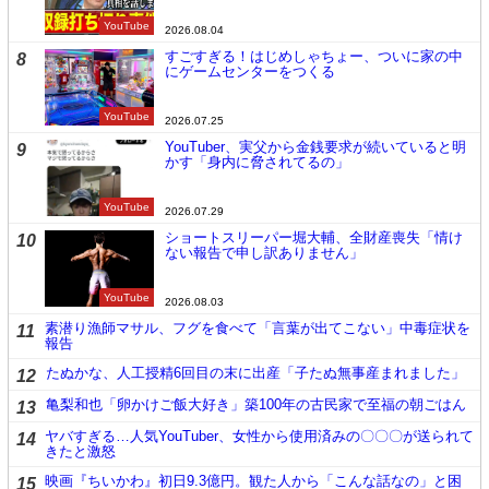
YouTube
2026.08.04
すごすぎる！はじめしゃちょー、ついに家の中
8
にゲームセンターをつくる
YouTube
2026.07.25
YouTuber、実父から金銭要求が続いていると明
9
かす「身内に脅されてるの」
YouTube
2026.07.29
ショートスリーパー堀大輔、全財産喪失「情け
10
ない報告で申し訳ありません」
YouTube
2026.08.03
素潜り漁師マサル、フグを食べて「言葉が出てこない」中毒症状を
11
報告
たぬかな、人工授精6回目の末に出産「子たぬ無事産まれました」
12
亀梨和也「卵かけご飯大好き」築100年の古民家で至福の朝ごはん
13
ヤバすぎる…人気YouTuber、女性から使用済みの〇〇〇が送られて
14
きたと激怒
映画『ちいかわ』初日9.3億円。観た人から「こんな話なの」と困
15