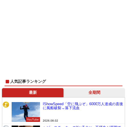
人気記事ランキング
最新
全期間
IShowSpeed「空に飛ぶぞ」6000万人達成の直後
1
に風船破裂→落下流血
YouTube
2026.08.02