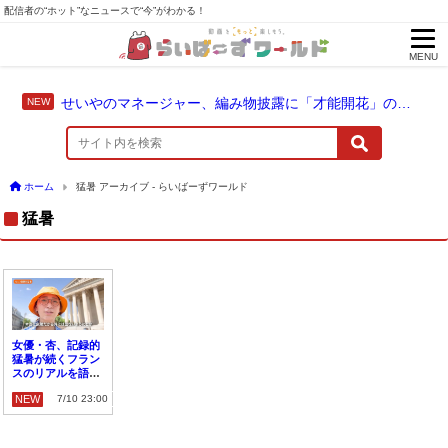
配信者の“ホット”なニュースで“今”がわかる！
MENU
せいやのマネージャー、編み物披露に「才能開花」の予感
ホーム
猛暑 アーカイブ - らいばーずワールド
猛暑
女優・杏、記録的
猛暑が続くフラン
スのリアルを語る
「ほとんどクーラ
NEW
7/10 23:00
ーがありません」