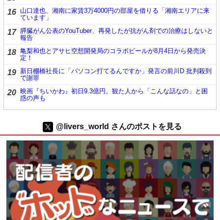
山口達也、湘南に家賃3万4000円の部屋を借りる「湘南エリアに来
16
ています」
膵臓がん公表のYouTuber、再発したが抗がん剤での治療はしないと
17
報告
亀梨和也とアサヒ空想開発局のコラボビールが8月4日から発売決
18
定！
新日棚橋社長に「パソコン打てるんですか」発言の前川D 批判殺到
19
で謝罪
映画『ちいかわ』初日9.3億円。観た人から「こんな話なの」と困
20
惑の声も
@livers_world さんのポストを見る