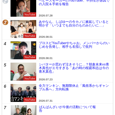
ヘビースモーカーのYouTuber、不摂生が原因で
2
の入院＆手術を報告
YouTube
2026.07.28
あやなん、しばゆーの今カノに嫉妬していると
3
明かす「いつまでも自分のものみたいに…」
YouTube
2026.08.01
プロスピYouTuberやちゃお。メンバーからのい
4
じめを告発し、相手も名指しで批判
YouTube
2026.08.01
シバターが思わず泣きそうに…？朝倉未来vs青
5
木真也がエモすぎる「あの時の桜庭和志は今の
青木真也」
YouTube
2026.07.23
全力マンキン、無期限休止「風俗系からギャン
6
ブル系へ」方向転換
YouTube
2026.07.31
ばんばんざいが今後の活動について報
7
告