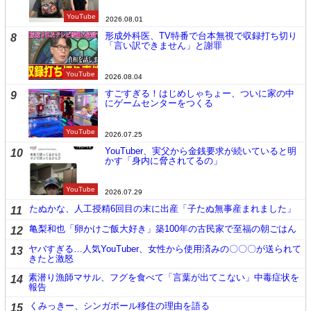
YouTube
2026.08.01
形成外科医、TV特番で台本無視で収録打ち切り
8
「言い訳できません」と謝罪
YouTube
2026.08.04
すごすぎる！はじめしゃちょー、ついに家の中
9
にゲームセンターをつくる
YouTube
2026.07.25
YouTuber、実父から金銭要求が続いていると明
10
かす「身内に脅されてるの」
YouTube
2026.07.29
たぬかな、人工授精6回目の末に出産「子たぬ無事産まれました」
11
亀梨和也「卵かけご飯大好き」築100年の古民家で至福の朝ごはん
12
ヤバすぎる…人気YouTuber、女性から使用済みの〇〇〇が送られて
13
きたと激怒
素潜り漁師マサル、フグを食べて「言葉が出てこない」中毒症状を
14
報告
くみっきー、シンガポール移住の理由を語る
15