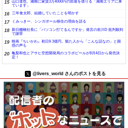
山口達也、湘南に家賃3万4000円の部屋を借りる「湘南エリアに来
15
ています」
三年食太郎、結婚していたことを明かす
16
くみっきー、シンガポール移住の理由を語る
17
新日棚橋社長に「パソコン打てるんですか」発言の前川D 批判殺到
18
で謝罪
映画『ちいかわ』初日9.3億円。観た人から「こんな話なの」と困
19
惑の声も
亀梨和也とアサヒ空想開発局のコラボビールが8月4日から発売決
20
定！
@livers_world さんのポストを見る