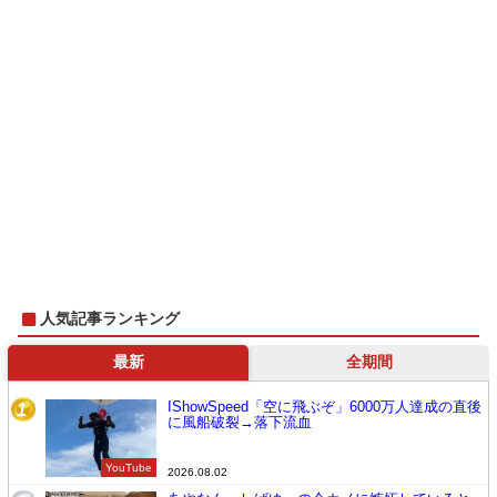
人気記事ランキング
最新
全期間
IShowSpeed「空に飛ぶぞ」6000万人達成の直後
1
に風船破裂→落下流血
YouTube
2026.08.02