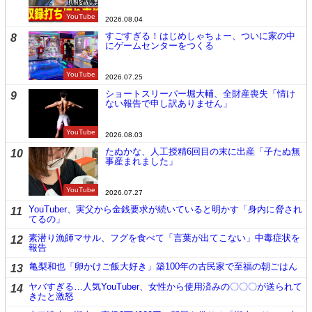
YouTube
2026.08.04
すごすぎる！はじめしゃちょー、ついに家の中
8
にゲームセンターをつくる
YouTube
2026.07.25
ショートスリーパー堀大輔、全財産喪失「情け
9
ない報告で申し訳ありません」
YouTube
2026.08.03
たぬかな、人工授精6回目の末に出産「子たぬ無
10
事産まれました」
YouTube
2026.07.27
YouTuber、実父から金銭要求が続いていると明かす「身内に脅され
11
てるの」
素潜り漁師マサル、フグを食べて「言葉が出てこない」中毒症状を
12
報告
亀梨和也「卵かけご飯大好き」築100年の古民家で至福の朝ごはん
13
ヤバすぎる…人気YouTuber、女性から使用済みの〇〇〇が送られて
14
きたと激怒