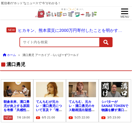
配信者の“ホット”なニュースで“今”がわかる！
MENU
ヒカキン、熊本震災に2000万円寄付したことを明かす「ヒカキンと一緒に支援の輪を広げませんか？」
ホーム
溝口勇児 アーカイブ - らいばーずワールド
溝口勇児
朝倉未来、溝口勇
てんちむが元カ
てんちむ、元カ
シバターが
児が炎上する原因
レ・溝口勇児につ
レ・溝口勇児のキ
SANAE TOKENで
を考察「共感性み
いて言及？「権力
ス動画流出疑惑を
物議を醸す溝口勇
たいなのが結構な
や理不尽に抗うだ
否定「私じゃない
児にとある提案
NEW
7/6 19:00
6/5 21:00
5/25 22:00
3/5 23:00
くて」
のなんだの…」
です〜」