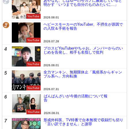
あやなん、しばゆーの今カノに嫉妬していると
2
明かす「いつまでも自分のものみたいに…」
YouTube
2026.08.01
ヘビースモーカーのYouTuber、不摂生が原因で
3
の入院＆手術を報告
YouTube
2026.07.28
プロスピYouTuberやちゃお。メンバーからのい
4
じめを告発し、相手も名指しで批判
YouTube
2026.08.01
全力マンキン、無期限休止「風俗系からギャン
5
ブル系へ」方向転換
YouTube
2026.07.31
ばんばんざいが今後の活動について報
6
告
YouTube
2026.08.01
形成外科医、TV特番で台本無視で収録打ち切り
7
「言い訳できません」と謝罪