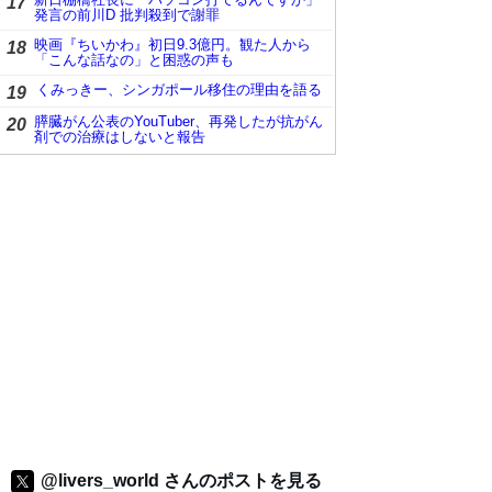
17
発言の前川D 批判殺到で謝罪
映画『ちいかわ』初日9.3億円。観た人から
18
「こんな話なの」と困惑の声も
くみっきー、シンガポール移住の理由を語る
19
膵臓がん公表のYouTuber、再発したが抗がん
20
剤での治療はしないと報告
@livers_world さんのポストを見る