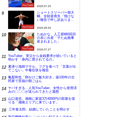
YouTube
2026.07.25
ショートスリーパー堀大
9
輔、全財産喪失「情けな
い報告で申し訳ありませ
ん」
YouTube
2026.08.03
たぬかな、人工授精6回目
10
の末に出産「子たぬ無事
産まれました」
YouTube
2026.07.27
YouTuber、実父から金銭要求が続いていると
11
明かす「身内に脅されてるの」
素潜り漁師マサル、フグを食べて「言葉が出
12
てこない」中毒症状を報告
亀梨和也「卵かけご飯大好き」築100年の古
13
民家で至福の朝ごはん
ヤバすぎる…人気YouTuber、女性から使用済
14
みの〇〇〇が送られてきたと激怒
山口達也、湘南に家賃3万4000円の部屋を借
15
りる「湘南エリアに来ています」
三年食太郎、結婚していたことを明かす
16
新日棚橋社長に「パソコン打てるんですか」