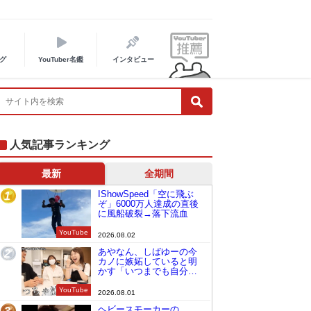
グ
YouTuber名鑑
インタビュー
人気記事ランキング
最新
全期間
IShowSpeed「空に飛ぶ
1
ぞ」6000万人達成の直後
に風船破裂→落下流血
YouTube
2026.08.02
あやなん、しばゆーの今
2
カノに嫉妬していると明
かす「いつまでも自分の
ものみたいに…」
YouTube
2026.08.01
ヘビースモーカーの