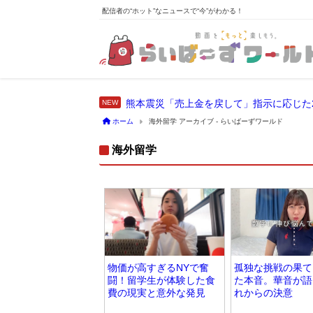
配信者の“ホット”なニュースで“今”がわかる！
熊本震災「売上金を戻して」指示に応じた
ホーム
海外留学 アーカイブ - らいばーずワールド
海外留学
物価が高すぎるNYで奮
孤独な挑戦の果て
闘！留学生が体験した食
た本音。華音が語
費の現実と意外な発見
れからの決意