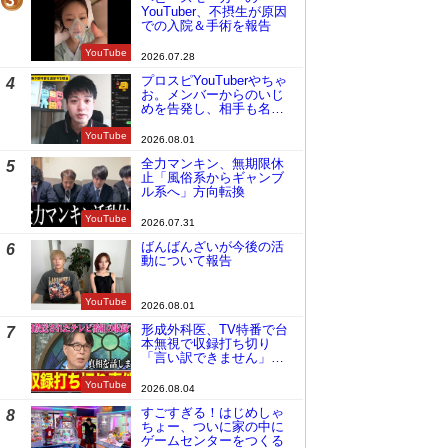
3
YouTuber、不摂生が原因
での入院＆手術を報告
YouTube
2026.07.28
プロスピYouTuberやちゃ
4
お。メンバーからのいじ
めを告発し、相手も名指
しで批判
YouTube
2026.08.01
全力マンキン、無期限休
5
止「風俗系からギャンブ
ル系へ」方向転換
YouTube
2026.07.31
ばんばんざいが今後の活
6
動について報告
YouTube
2026.08.01
形成外科医、TV特番で台
7
本無視で収録打ち切り
「言い訳できません」と
謝罪
YouTube
2026.08.04
すごすぎる！はじめしゃ
8
ちょー、ついに家の中に
ゲームセンターをつくる