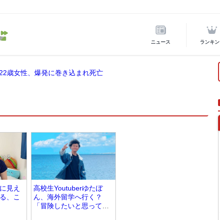
ニュース
ランキン
22歳女性、爆発に巻き込まれ死亡
に見え
高校生Youtuberゆたぼ
る、こ
ん、海外留学へ行く？
「冒険したいと思ってま
す！」