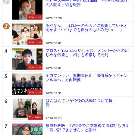
ヘビースモーカーのYouTuber、不摂生が原因で
2
の入院＆手術を報告
YouTube
2026.07.28
あやなん、しばゆーの今カノに嫉妬していると
3
明かす「いつまでも自分のものみたいに…」
YouTube
2026.08.01
プロスピYouTuberやちゃお。メンバーからのい
4
じめを告発し、相手も名指しで批判
YouTube
2026.08.01
全力マンキン、無期限休止「風俗系からギャン
5
ブル系へ」方向転換
YouTube
2026.07.31
ばんばんざいが今後の活動について報
6
告
YouTube
2026.08.01
形成外科医、TV特番で台本無視で収録打ち切り
7
「言い訳できません」と謝罪