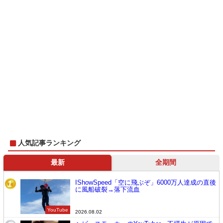
人気記事ランキング
最新
全期間
IShowSpeed「空に飛ぶぞ」6000万人達成の直後
1
に風船破裂→落下流血
YouTube
2026.08.02