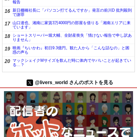
報告
新日棚橋社長に「パソコン打てるんですか」発言の前川D 批判殺到
16
で謝罪
山口達也、湘南に家賃3万4000円の部屋を借りる「湘南エリアに来
17
ています」
ショートスリーパー堀大輔、全財産喪失「情けない報告で申し訳あ
18
りません」
映画『ちいかわ』初日9.3億円。観た人から「こんな話なの」と困
19
惑の声も
マックシェイクMサイズを飲んだ時に体内でヤバいことが起きてい
20
る…？
@livers_world さんのポストを見る