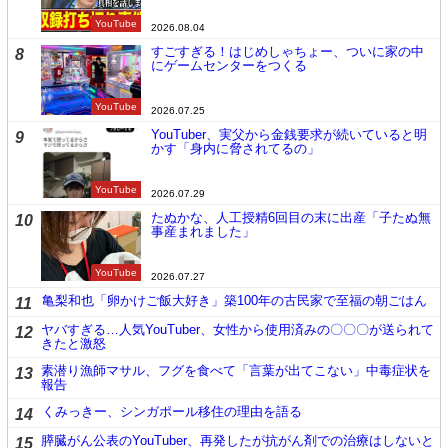
YouTube
2026.08.04
すごすぎる！はじめしゃちょー、ついに家の中
8
にゲームセンターをつくる
YouTube
2026.07.25
YouTuber、実父から金銭要求が続いていると明
9
かす「身内に脅されてるの」
YouTube
2026.07.29
たぬかな、人工授精6回目の末に出産「子たぬ無
10
事産まれました」
YouTube
2026.07.27
亀梨和也「卵かけご飯大好き」築100年の古民家で至福の朝ごはん
11
ヤバすぎる…人気YouTuber、女性から使用済みの〇〇〇が送られて
12
きたと激怒
素潜り漁師マサル、フグを食べて「言葉が出てこない」中毒症状を
13
報告
くみっきー、シンガポール移住の理由を語る
14
膵臓がん公表のYouTuber、再発したが抗がん剤での治療はしないと
15