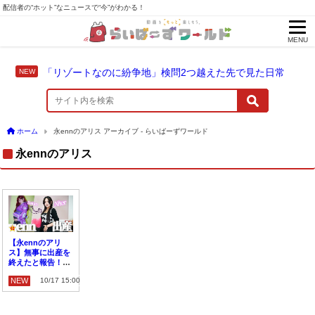
配信者の“ホット”なニュースで“今”がわかる！
MENU
「リゾートなのに紛争地」検問2つ越えた先で見た日常
ホーム
永ennのアリス アーカイブ - らいばーずワールド
永ennのアリス
【永ennのアリ
ス】無事に出産を
終えたと報告！3
日にわたる難産と
NEW
10/17 15:00
明かす