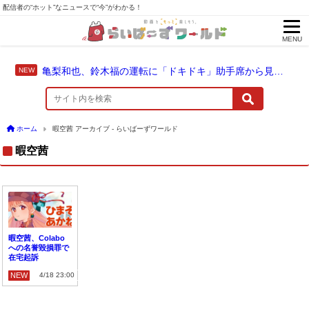
配信者の“ホット”なニュースで“今”がわかる！
MENU
亀梨和也、鈴木福の運転に「ドキドキ」助手席から見守った成長のドライブ
ホーム
暇空茜 アーカイブ - らいばーずワールド
暇空茜
暇空茜、Colabo
への名誉毀損罪で
在宅起訴
NEW
4/18 23:00