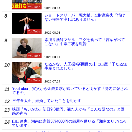
YouTube
2026.08.04
ショートスリーパー堀大輔、全財産喪失「情け
8
ない報告で申し訳ありません」
YouTube
2026.08.03
素潜り漁師マサル、フグを食べて「言葉が出て
9
こない」中毒症状を報告
YouTube
2026.08.01
たぬかな、人工授精6回目の末に出産「子たぬ無
10
事産まれました」
YouTube
2026.07.27
YouTuber、実父から金銭要求が続いていると明かす「身内に脅され
11
てるの」
三年食太郎、結婚していたことを明かす
12
映画『ちいかわ』初日9.3億円。観た人から「こんな話なの」と困
13
惑の声も
山口達也、湘南に家賃3万4000円の部屋を借りる「湘南エリアに来
14
ています」