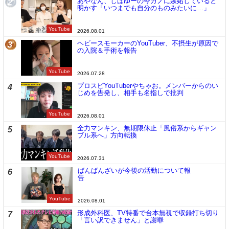
あやなん、しばゆーの今カノに嫉妬していると
2
明かす「いつまでも自分のものみたいに…」
YouTube
2026.08.01
ヘビースモーカーのYouTuber、不摂生が原因で
3
の入院＆手術を報告
YouTube
2026.07.28
プロスピYouTuberやちゃお。メンバーからのい
4
じめを告発し、相手も名指しで批判
YouTube
2026.08.01
全力マンキン、無期限休止「風俗系からギャン
5
ブル系へ」方向転換
YouTube
2026.07.31
ばんばんざいが今後の活動について報
6
告
YouTube
2026.08.01
形成外科医、TV特番で台本無視で収録打ち切り
7
「言い訳できません」と謝罪