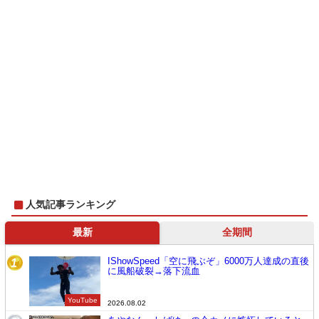
人気記事ランキング
最新
全期間
IShowSpeed「空に飛ぶぞ」6000万人達成の直後
1
に風船破裂→落下流血
YouTube
2026.08.02