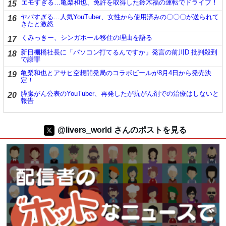
エモすぎる…亀梨和也、免許を取得した鈴木福の運転でドライブ！
15
ヤバすぎる…人気YouTuber、女性から使用済みの〇〇〇が送られて
16
きたと激怒
くみっきー、シンガポール移住の理由を語る
17
新日棚橋社長に「パソコン打てるんですか」発言の前川D 批判殺到
18
で謝罪
亀梨和也とアサヒ空想開発局のコラボビールが8月4日から発売決
19
定！
膵臓がん公表のYouTuber、再発したが抗がん剤での治療はしないと
20
報告
@livers_world さんのポストを見る